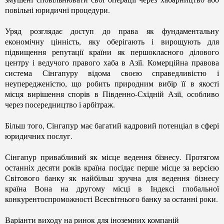
повільні юридичні процедури.
Уряд розглядає доступ до права як фундаментальну
економічну цінність, яку оберігають і вирощують для
підвищення репутації країни як першокласного ділового
центру і ведучого правого хаба в Азії. Комерційна правова
система Сінгапуру відома своєю справедливістю і
неупередженістю, що робить природним вибір її в якості
місця вирішення спорів в Південно-Східній Азії, особливо
через посередництво і арбітраж.
Більш того, Сінгапур має багатий кадровий потенціал в сфері
юридичних послуг.
Сінгапур привабливий як місце ведення бізнесу. Протягом
останніх десяти років країна посідає перше місце за версією
Світового банку як найбільш зручна для ведення бізнесу
країна Вона на другому місці в Індексі глобальної
конкурентоспроможності Всесвітнього банку за останні роки.
Варіанти виходу на ринок для іноземних компаній