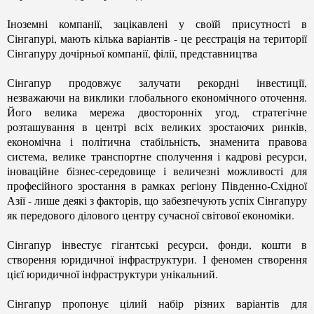
Іноземні компанії, зацікавлені у своїй присутності в
Сінгапурі, мають кілька варіантів - це реєстрація на території
Сінгапуру дочірньої компанії, філії, представництва
Сінгапур продовжує залучати рекордні інвестиції,
незважаючи на виклики глобального економічного оточення.
Його велика мережа двосторонніх угод, стратегічне
розташування в центрі всіх великих зростаючих ринків,
економічна і політична стабільність, знаменита правова
система, велике транспортне сполучення і кадрові ресурси,
іноваційне бізнес-середовище і величезні можливості для
професійного зростання в рамках регіону Південно-Східної
Азії - лише деякі з факторів, що забезпечують успіх Сінгапуру
як передового ділового центру сучасної світової економіки.
Сінгапур
інвестує гігантські ресурси, фонди, кошти в
створення юридичної інфраструктури. І феномен створення
цієї юридичної інфраструктури унікальний.
Сінгапур пропонує цілий набір різних варіантів для