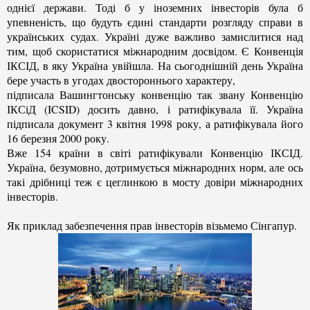
однієї держави. Тоді б у іноземних інвесторів була б
упевненість, що будуть єдині стандарти розгляду справи в
українських судах. Україні дуже важливо замислитися над
тим, щоб скористатися міжнародним досвідом. Є Конвенція
ІКСІД, в яку Україна увійшла.
На сьогоднішній день Україна
бере участь в угодах двостороннього характеру,
підписала Вашингтонську конвенцію так звану Конвенцію
ІКСіД (ICSID) досить давно, і ратифікувала її. Україна
підписала документ 3 квітня 1998 року, а ратифікувала його
16 березня 2000 року.
Вже 154 країни в світі ратифікували Конвенцію ІКСІД.
Україна, безумовно, дотримується міжнародних норм, але ось
такі дрібниці теж є цеглинкою в мосту довіри міжнародних
інвесторів.
Як приклад забезпечення прав інвесторів візьмемо Сінгапур.