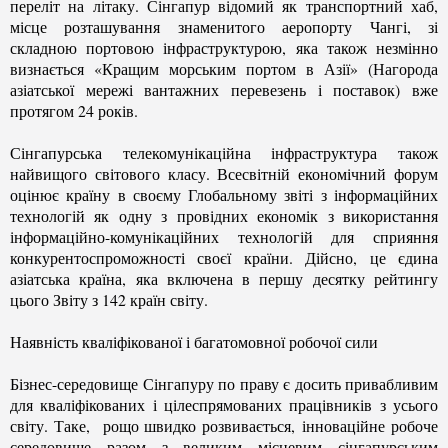
переліт на літаку. Сінгапур відомий як транспортний хаб,
місце розташування знаменитого аеропорту Чангі, зі
складною портовою інфраструктурою, яка також незмінно
визнається «Кращим морським портом в Азії» (Нагорода
азіатської мережі вантажних перевезень і поставок) вже
протягом 24 років.
Сінгапурська телекомунікаційна інфраструктура також
найвищого світового класу. Всесвітній економічний форум
оцінює країну в своєму Глобальному звіті з інформаційних
технологій як одну з провідних економік з використання
інформаційно-комунікаційних технологій для сприяння
конкурентоспроможності своєї країни. Дійсно, це єдина
азіатська країна, яка включена в першу десятку рейтингу
цього Звіту з 142 країн світу.
Наявність кваліфікованої і багатомовної робочої сили
Бізнес-середовище Сінгапуру по праву є досить привабливим
для кваліфікованих і цілеспрямованих працівників з усього
світу. Таке, рощо швидко розвивається,
інноваційне робоче
середовище разом з великим місцевим сінгапурським