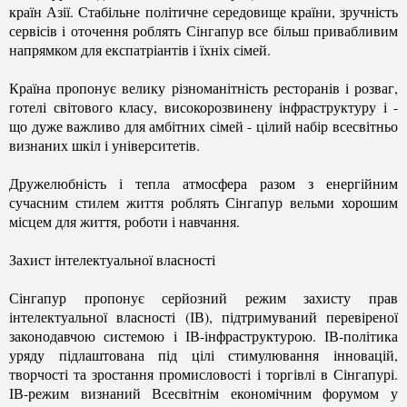
країн Азії. Стабільне політичне середовище країни, зручність
сервісів і оточення роблять Сінгапур все більш привабливим
напрямком для експатріантів і їхніх сімей.
Країна пропонує велику різноманітність ресторанів і розваг,
готелі світового класу, високорозвинену інфраструктуру і -
що дуже важливо для амбітних сімей - цілий набір всесвітньо
визнаних шкіл і університетів.
Дружелюбність і тепла атмосфера разом з енергійним
сучасним стилем життя роблять Сінгапур вельми хорошим
місцем для життя, роботи і навчання.
Захист інтелектуальної власності
Сінгапур пропонує серйозний режим захисту прав
інтелектуальної власності (ІВ), підтримуваний перевіреної
законодавчою системою і ІВ-інфраструктурою. ІВ-політика
уряду підлаштована під цілі стимулювання інновацій,
творчості та зростання промисловості і торгівлі в Сінгапурі.
ІВ-режим визнаний Всесвітнім економічним форумом у