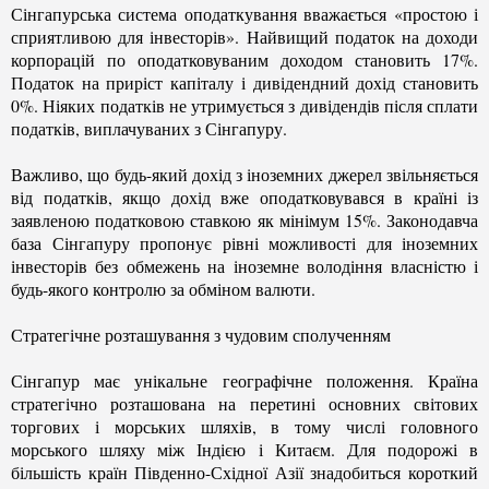
Сінгапурська система оподаткування вважається «простою і
сприятливою для інвесторів». Найвищий податок на доходи
корпорацій по оподатковуваним доходом становить 17%.
Податок на приріст капіталу і дивідендний дохід становить
0%. Ніяких податків не утримується з дивідендів після сплати
податків, виплачуваних з Сінгапуру.
Важливо, що будь-який дохід з іноземних джерел звільняється
від податків, якщо дохід вже оподатковувався в країні із
заявленою податковою ставкою як мінімум 15%. Законодавча
база Сінгапуру пропонує рівні можливості для іноземних
інвесторів без обмежень на іноземне володіння власністю і
будь-якого контролю за обміном валюти.
Стратегічне розташування з чудовим сполученням
Сінгапур має унікальне географічне положення. Країна
стратегічно розташована на перетині основних світових
торгових і морських шляхів, в тому числі головного
морського шляху між Індією і Китаєм. Для подорожі в
більшість країн Південно-Східної Азії знадобиться короткий