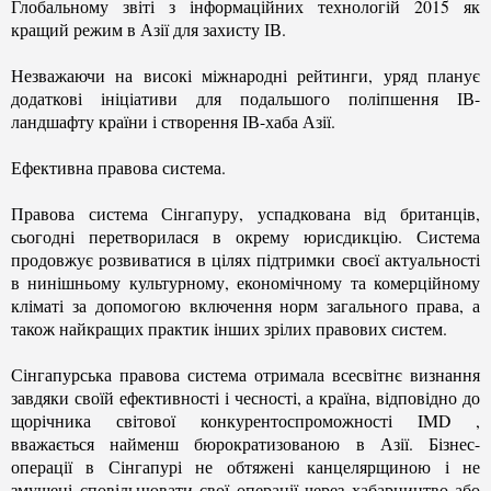
Глобальному звіті з інформаційних технологій 2015 як
кращий режим в Азії для захисту ІВ.
Незважаючи на високі міжнародні рейтинги, уряд планує
додаткові ініціативи для подальшого поліпшення ІВ-
ландшафту країни і створення ІВ-хаба Азії.
Ефективна правова система.
Правова система Сінгапуру, успадкована від британців,
сьогодні перетворилася в окрему юрисдикцію. Система
продовжує розвиватися в цілях підтримки своєї актуальності
в нинішньому культурному, економічному та комерційному
кліматі за допомогою включення норм загального права, а
також найкращих практик інших зрілих правових систем.
Сінгапурська правова система отримала всесвітнє визнання
завдяки своїй ефективності і чесності, а країна, відповідно до
щорічника світової конкурентоспроможності IMD
,
вважається найменш бюрократизованою в Азії. Бізнес-
операції в Сінгапурі не обтяжені канцелярщиною і не
змушені сповільнювати свої операції через хабарництво або