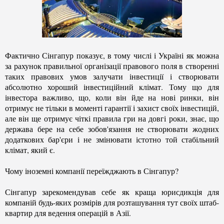
Фактично Сінгапур показує, в тому числі і Україні як можна
за рахунок правильної організації правового поля в створенні
таких правових умов залучати інвестиції і створювати
абсолютно хороший інвестиційний клімат. Тому що для
інвестора важливо, що, коли він йде на нові ринки, він
отримує не тільки в моменті гарантії і захист своїх інвестицій,
але він ще отримує чіткі правила гри на довгі роки, знає, що
держава бере на себе зобов'язання не створювати жодних
додаткових бар'єри і не змінювати істотно той стабільний
клімат, який є.
Чому іноземні компанії переїжджають в Сінгапур?
Сінгапур зарекомендував себе як краща юрисдикція для
компаній будь-яких розмірів для розташування тут своїх штаб-
квартир для ведення операцій в Азії.