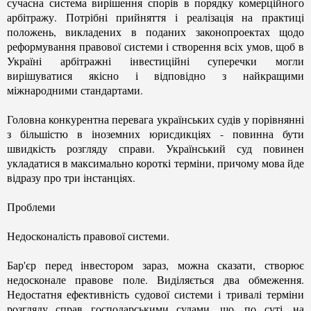
сучасна система вирішення спорів в порядку комерційного
арбітражу. Потрібні прийняття і реалізація на практиці
положень, викладених в поданих законопроектах щодо
реформування правової системи і створення всіх умов, щоб в
Україні арбітражні інвестиційні суперечки могли
вирішуватися якісно і відповідно з найкращими
міжнародними стандартами.
Головна конкурентна перевага українських судів у порівнянні
з більшістю в іноземних юрисдикціях - повинна бути
швидкість розгляду справи. Український суд повинен
укладатися в максимально короткі терміни, причому мова йде
відразу про три інстанціях.
Проблеми
Недосконалість правової системи.
Бар'єр перед інвестором зараз, можна сказати, створює
недосконале правове поле. Виділяється два обмеження.
Недостатня ефективність судової системи і тривалі терміни
розгляду справ господарськими судами, що, по суті, на