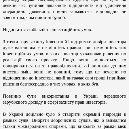
деякий час зупиняє діяльність підприємств від здійснення
операційної діяльності, і вони займаються, відповідно, не
зовсім тим, чим повинні були б.
Недостатня стабільність інвестиційних умов.
З точки зору захисту інвестицій і підтримки довіри інвестора
дуже важливим є незмінність правил гри, незмінність тих
інвестиційних умов, в яких інвестор ухвалював рішення по
реалізації свого проекту. Якщо вони змінюються, то
поширюватися на ті правовідносини, які виникли до цих
внесень змін, вони не повинні, тому що це нечесно по
відношенню до інвестора, який витрачає свої гроші і приймає
рішення безпосередньо в тих умовах, в яких був.
Повинно бути використання в Україні передового
зарубіжного досвіду в сфері захисту прав інвесторів.
В Україні доцільно було б створити окремий підрозділ в
рамках судів. Вибрати доброчесних суддів, які б займалися
тільки міжнародними спорами, що виходять за рамки меж