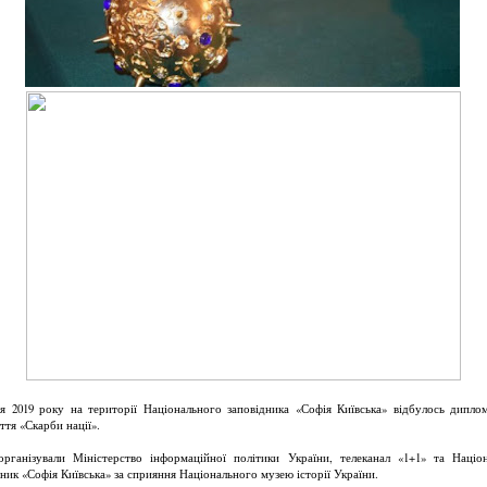
ня 2019 року на території Національного заповідника «Софія Київська» відбулось дипло
ття «Скарби нації».
організували Міністерство інформаційної політики України, телеканал «1+1» та Націо
дник «Софія Київська» за сприяння Національного музею історії України.