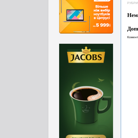
РУБРИ
Нем
Доп
Комент