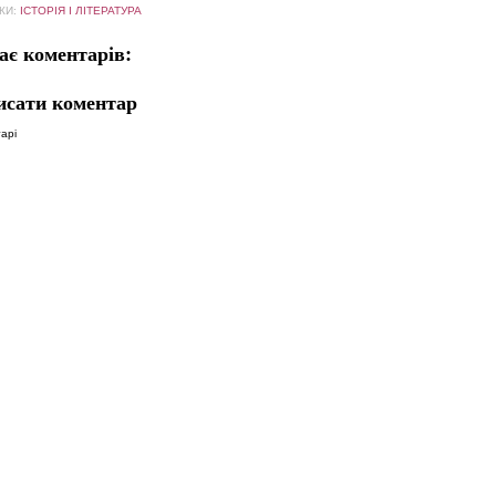
КИ:
ІСТОРІЯ І ЛІТЕРАТУРА
ає коментарів:
исати коментар
арі