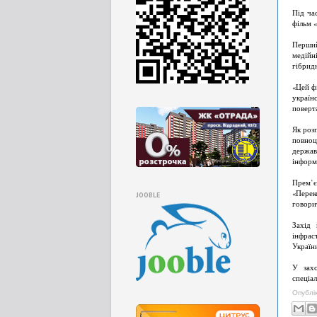
Під ча
фільм «
Перший
медійн
гібридн
«Цей ф
україн
поверта
Як роз
повноц
держав
інформа
Прем’є
«Перек
JOOBLE
говори
Захід 
інфрас
Україн
У захо
спеціал
Опублі