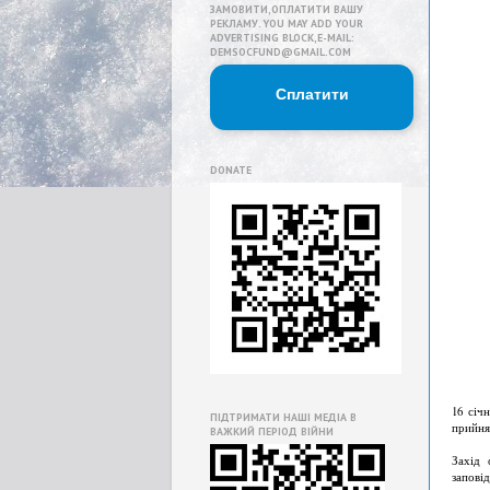
ЗАМОВИТИ,ОПЛАТИТИ ВАШУ
РЕКЛАМУ. YOU MAY ADD YOUR
ADVERTISING BLOCK,E-MAIL:
DEMSOCFUND@GMAIL.COM
Сплатити
DONATE
16 січ
ПІДТРИМАТИ НАШІ МЕДІА В
прийня
ВАЖКИЙ ПЕРІОД ВІЙНИ
Захід 
запові