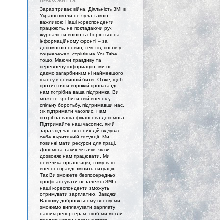
ПРАВО. ЖИТТЯ."
Зараз триває війна. Діяльність ЗМІ в
Україні ніколи не була такою
важливою Наші кореспонденти
працюють, не покладаючи рук,
журналісти воюють і борються на
інформаційному фронті – за
допомогою новин, текстів, постів у
соцмережах, стрімів на YouTube
тощо. Маючи правдиву та
перевірену інформацію, ми не
даємо загарбникам ні найменшого
шансу в новинній битві. Отже, щоб
протистояти ворожій пропаганді,
нам потрібна ваша підтримка! Ви
можете зробити свій внесок у
спільну боротьбу, підтримавши нас.
Як підтримати часопис. Нам
потрібна ваша фінансова допомога.
Підтримайте наш часопис, який
зараз під час воєнних дій відчуває
себе в критичній ситуації. Ми
повинні мати ресурси для праці.
Допомога таких читачів, як ви,
дозволяє нам працювати. Ми
невелика організація, тому ваш
внесок справді змінить ситуацію.
Так Ви зможете безпосередньо
профінансувати незалежні ЗМІ і
наші кореспонденти зможуть
отримувати зарплатню. Завдяки
Вашому добровільному внеску ми
зможемо виплачувати зарплату
нашим репортерам, щоб ми могли
продовжувати нашу життєво