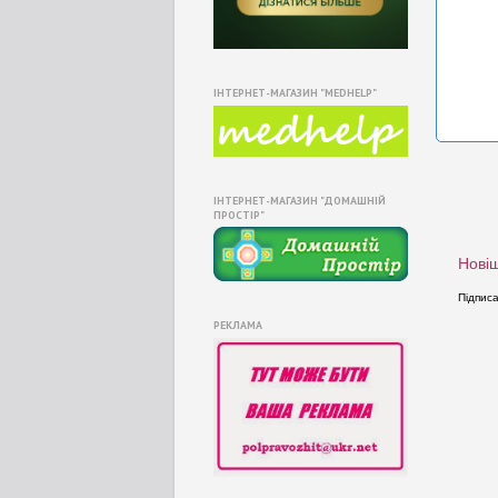
ІНТЕРНЕТ-МАГАЗИН "MEDHELP"
ІНТЕРНЕТ-МАГАЗИН "ДОМАШНІЙ
ПРОСТІР"
Новіш
Підпис
РЕКЛАМА