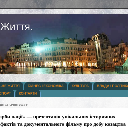
 Життя.
ЬНЕ ЖИТТЯ
БІЗНЕС І ЕКОНОМІКА
КУЛЬТУРА
ВЛАДА І ПОЛІТИК
СПОРТ
КОНТАКТИ
ЦЯ, 18 СІЧНЯ 2019 Р.
арби нації» — презентація унікальних історичних
ефактів та документального фільму про добу козацтва