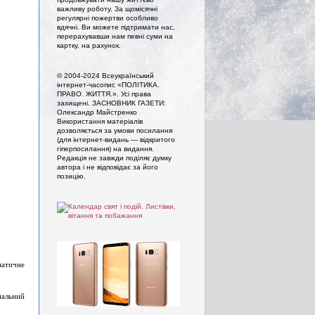
важливу роботу. За щомісячні
регулярні пожертви особливо
вдячні. Ви можете підтримати нас,
перерахувавши нам певні суми на
картку, на рахунок.
© 2004-2024 Всеукраїнський
інтернет-часопис «ПОЛІТИКА.
ПРАВО. ЖИТТЯ.». Усi права
захищенi. ЗАСНОВНИК ГАЗЕТИ:
Олександр Майстренко
Використання матеріалів
дозволяється за умови посилання
(для інтернет-видань — відкритого
гіперпосилання) на видання.
Редакція не завжди поділяє думку
автора і не відповідає за його
позицію.
матичне
нальний