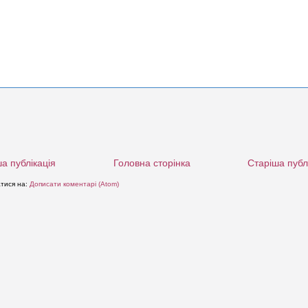
а публікація
Головна сторінка
Старіша публ
атися на:
Дописати коментарі (Atom)