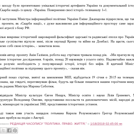
с заходу було презентовано унікальні історичні артефакти України та документальний іст
Скарби нації» із циклу «Україна. Повернення своєї історії» телеканалу 1+1.
 заступник Міністра інформаційної політики України Еміне Джапарова підкреслила, що такі
і проекти, як «Скарби нації», є дуже важливими для інформаційного простору саме зараз
ої агресії з боку РФ.
ільм викриває історичний шароварний фальсифікат царської та радянської епохи про Україн
ське суспільство відчуло нині, після окупації Криму та війни на Донбасі. На щастя, сьог
ємо собі свою історію», - зазначила вона.
повів автор проекту Акім Галімов, робота над стрічкою тривала понад рік. «Ми прагнули п
інне історичне дослідження. 6 країн, понад 20 науковців з усього світу. Надзвичайно важл
а розуміє необхідність у популяризації історії, історії без міфів. Я вдячний Мініс
ційної політики за підтримку цього проекту», - сказав він.
рний показ стрічки, знятої на замовлення МІП, відбудеться 19 січня о 20:15 на телекана
онана, що глядачі, переглянувши фільм, будуть ще більше пишатися нашим героїчним мину
ть радник Міністра Марина Соботюк.
відвідали Міністр культури Євген Нищук, Міністр освіти і науки Лілія Гриневич, 
труктури Володимир Омелян, представники посольств та дипломатичних місій, народні д
и, міжнародні та українські ЗМІ, представники історичних установ.
ді також взяв участь нащадок гетьмана Кирила Розумовського Грегор Розумовськи
ьно прибув на подію з Австрії.
ковано
РЕДАКЦІЯ ЧАСОПИСУ "ПОЛІТИКА. ПРАВО. ЖИТТЯ,"
о
1/18/2019 02:45:00 пп