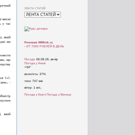
оричний
ЛЕНТА СТАТЕЙ
 якісні
, у час
у, який
одні ми
Реклама WMlink.ru
-
ОТ 7000 РУБЛЕЙ В ДЕНЬ
ровести
иво, що
Погода
06.08.26, вечір
Погода у
Києві
терству
+34°
вологість:
37%
лі 1+1.
тиск:
747 мм
лим», -
вітер:
1 м/с,
Погода у Керчі
Погода у Вінниці
Міністр
епутати
й, який