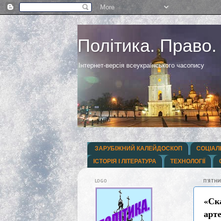
Політика. Право.
Інтернет-версія всеукраїнського часопису
ЗАРУБІЖНИЙ КАЛЕЙДОСКОП
СОЦІАЛ
ІСТОРІЯ І ЛІТЕРАТУРА
ТЕХНОЛОГІЇ
LOGO
ПʼЯТНИ
«Ск
арт