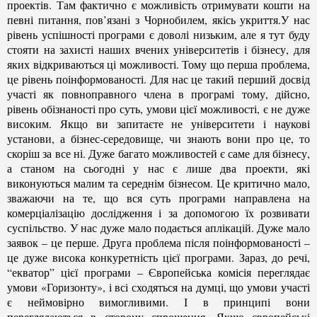
проектів.
Там фактично є можливість отримувати кошти на
певні питання, пов’язані з Чорнобилем, якісь укриття.У нас
рівень успішності програми є доволі низьким, але я тут буду
стояти на захисті наших вчених університетів і бізнесу, для
яких відкриваються ці можливості. Тому що перша проблема,
це рівень поінформованості. Для нас це такий перший досвід
участі як повноправного члена в програмі тому, дійсно,
рівень обізнаності про суть, умови цієї можливості, є не дуже
високим. Якщо ви запитаєте не університети і наукові
установи, а бізнес-середовище, чи знають вони про це, то
скоріш за все ні. Дуже багато можливостей є саме для бізнесу,
а станом на сьогодні у нас є лише два проекти, які
виконуються малим та середнім бізнесом. Це критично мало,
зважаючи на те, що вся суть програми направлена на
комерціалізацію дослідження і за допомогою їх розвивати
суспільство. У нас дуже мало подається аплікацій. Дуже мало
заявок – це перше. Друга проблема після поінформованості –
це дуже висока конкуретність цієї програми. Зараз, до речі,
“екватор” цієї програми – Європейська комісія переглядає
умови «Горизонту», і всі сходяться на думці, що умови участі
є неймовірно вимогливими. І в принципі вони
переглядаються в сторону спрощення. Якщо європейські