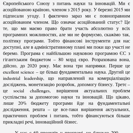
Європейського Союзу з питань науки та інновацій. Ми є
асоційованою країною, членом з 2015 року. У березні 2015 ми
підписали угоду. І фактично зараз ми є повноправним
асоційованим членом. Що означає асоційований статус? Це
те, що ми маємо право брати участь абсолютно у всіх
програмних можливостях, але ми не формуємо, скажімо так,
політику програми. Тобто фінансові інструменти для нас
доступні, але в адміністративному плані ми поки що участі не
беремо. Програма є найбільшою науковою програмою ЄС з
гігантським бюджетом – 80 млрд євро. Розрахована вона,
дійсно, до 2020 року. Має вона три напрямки. Перше це
excellent science – це більш фундаментальна наука. Другий це
industrial leadership, що направлений на комерціалізацію
досліджень, монетизацію розробок, допомогу бізнесу. Третє –
це social challenges, вирішення актуальних проблем
суспільства за допомогою науки та інновацій. Що цікаво,
лише 20% бюджету програми йде на фундаментальні
дослідження, решта – це все-таки вирішення актуальних,
практичних проблем і питань, тобто фінансуються більше
прикладні речі, інноваційний бізнес.
У нас є 69 проектів у програмі, це близько 200