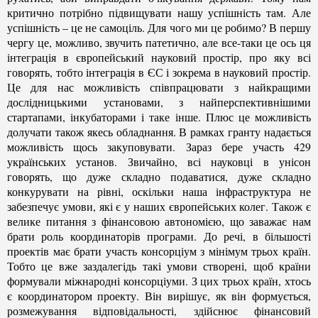
критично потрібно підвищувати нашу успішність там. Але
успішність – це не самоціль. Для чого ми це робимо? В першу
чергу це, можливо, звучить патетично, але все-таки це ось ця
інтеграція в європейський науковий простір, про яку всі
говорять, тобто інтеграція в ЄС і зокрема в науковий простір.
Це для нас можливість співпрацювати з найкращими
дослідницькими установами, з найперспективнішими
стартапами, інкубаторами і таке інше. Плюс це можливість
долучати також якесь обладнання. В рамках гранту надається
можливість щось закуповувати. Зараз бере участь 429
українських установ. Звичайно, всі науковці в унісон
говорять, що дуже складно подаватися, дуже складно
конкурувати на рівні, оскільки наша інфраструктура не
забезпечує умови, які є у наших європейських колег. Також є
велике питання з фінансовою автономією, що заважає нам
брати роль координаторів програми. До речі, в більшості
проектів має брати участь консорціум з мінімум трьох країн.
Тобто це вже заздалегідь такі умови створені, щоб країни
формували міжнародні консорціуми. З цих трьох країн, хтось
є координатором проекту. Він вирішує, як він формується,
розмежування відповідальності, здійснює фінансовий