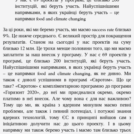
інституцій, які беруть участь. Найуспішнішими
напрямками, в яких українці беруть участь – це
напрямки food and climate changing
За ці роки, які ми беремо участь, ми маємо success rate близько
9%. Це нижче середнього. Є великий простір для покращення
результатів. Станом на сьогодні у нас проектів на суму
близько 12 млн. Це трохи менше половини того, що ми маємо
заплатити за наш внесок у програму. У нас є 69 проектів у
програмі, це близько 200 інституцій, які беруть участь.
Найуспішнішими напрямками, в яких українці беруть участь
– це напрямки food and climate changing, як не дивно. Ми
також є доволі успішними в програмі «Євротом». Що це
таке? «Євротом» є компліментарною програмою до програми
«Горизонт 2020», до неї ми приєдналися окремо, окремо
платимо в неї внесок. Але чому вона є для нас важливою?
Тому що ми, як країна з ядерним минулим маємо певні
проблеми, але також і певний потенціал, і потужні знання
ядерних технологій, тому ЄС в принципі вийшов сам з
ініціативою долучити нас до цього проекту. І в цьому
напрямку ми також беремо участь і маємо там близько трьох