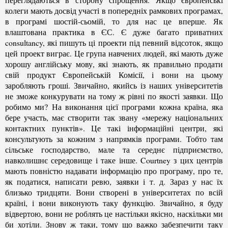
колеги мають досвід участі в попередніх рамкових програмах,
в програмі шостій-сьомій, то для нас це вперше. Як
влаштована практика в ЄС. Є дуже багато приватних
consultancy, які пишуть ці проекти під певний відсоток, якщо
цей проект виграє. Це група навчених людей, які мають дуже
хорошу англійську мову, які знають, як правильно продати
свій продукт Європейській Комісії, і вони на цьому
заробляють гроші. Звичайно, якийсь із наших університетів
не зможе конкурувати на тому ж рівні по якості заявки. Що
робимо ми? На виконання цієї програми кожна країна, яка
бере участь, має створити так звану «мережу національних
контактних пунктів». Це такі інформаційні центри, які
консультують за кожним з напрямків програми. Тобто там
сільське господарство, мале та середнє підприємство,
навколишнє середовище і таке інше. Courtney з цих центрів
мають повністю надавати інформацію про програму, про те,
як податися, написати ревю, заявки і т. д. Зараз у нас їх
близько тридцяти. Вони створені в університетах по всій
країні, і вони виконують таку функцію. Звичайно, я буду
відвертою, вони не роблять це настільки якісно, наскільки ми
би хотіли. Знову ж таки, тому що важко забезпечити таку