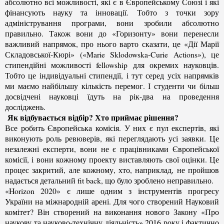
абсолютно всі можливості, які є в Європейському Союзі і які
фінансують науку та інновації. Тобто з точки зору
адміністрування програми, вони зробили абсолютно
правильно. Також вони до «Горизонту» вони перенесли
важливий напрямок, про нього варто сказати, це «Дії Марії
Складовської-Кюрі» («Marie Sklodowska-Curie Actions»), це
стипендійні можливості fellowship для окремих науковців.
Тобто це індивідуальні стипендії, і тут серед усіх напрямків
ми маємо найбільшу кількість перемог. І студенти чи більш
досвідчені науковці їдуть на рік-два на проведення
досліджень.
Як відбувається відбір? Хто приймає рішення?
Все робить Європейська комісія. У них є пул експертів, які
виконують роль ревюверів, які переглядають усі заявки. Це
незалежні експерти, вони не є працівниками Європейської
комісії, і вони кожному проекту виставляють свої оцінки. Це
процес закритий, але кожному, хто, наприклад, не пройшов
надається детальний fit back, що було зроблено неправильно.
«Horizon 2020» є лише одним з інструментів прогресу
України на міжнародній арені. Для чого створений Науковий
комітет? Він створений на виконання нового Закону «Про
наукову та науково-технічну діяльність» 2016 року і фактично