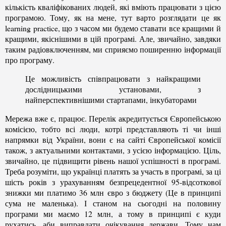
кількість кваліфікованих людей, які вміють працювати з цією
програмою. Тому, як на мене, тут варто розглядати це як
learning practice, що з часом ми будемо ставати все кращими й
кращими, якіснішими в цій програмі. Але, звичайно, завдяки
таким радіовключенням, ми сприяємо поширенню інформації
про програму.
Це можливість співпрацювати з найкращими
дослідницькими установами, з
найперспективнішими стартапами, інкубаторами
Мережа вже є, працює. Перелік акредитується Європейською
комісією, тобто всі люди, котрі представляють ті чи інші
напрямки від України, вони є на сайті Європейської комісії
також, з актуальними контактами, з усією інформацією. Ціль,
звичайно, це підвищити рівень нашої успішності в програмі.
Треба розуміти, що українці платять за участь в програмі, за ці
шість років з урахуванням безпрецедентної 95-відсоткової
знижки ми платимо 36 млн євро з бюджету (Це в принципі
сума не маленька). І станом на сьогодні на половину
програми ми маємо 12 млн, а тому в принципі є куди
рухатись, аби виправдати очікування держави. Тому нам