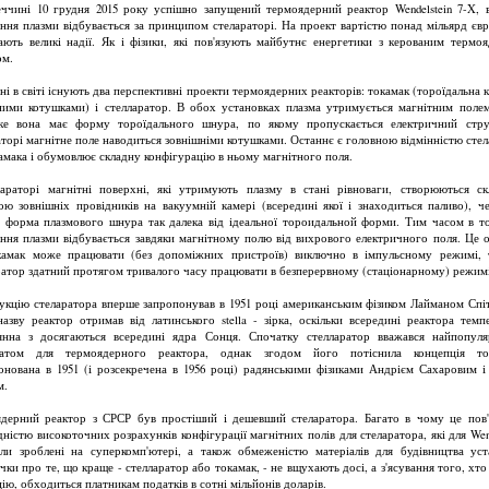
ччині 10 грудня 2015 року успішно запущений термоядерний реактор Wendelstein 7-X, 
ння плазми відбувається за принципом стелараторі. На проект вартістю понад мільярд євр
ають великі надії. Як і фізики, які пов'язують майбутнє енергетики з керованим термо
ом.
ні в світі існують два перспективні проекти термоядерних реакторів: токамак (тороїдальна к
ними котушками) і стелларатор. В обох установках плазма утримується магнітним полем
ке вона має форму тороїдального шнура, по якому пропускається електричний стр
аторі магнітне поле наводиться зовнішніми котушками. Останнє є головною відмінністю стел
камака і обумовлює складну конфігурацію в ньому магнітного поля.
араторі магнітні поверхні, які утримують плазму в стані рівноваги, створюються с
ою зовнішніх провідників на вакуумній камері (всередині якої і знаходиться паливо), ч
а форма плазмового шнура так далека від ідеальної тороидальной форми. Тим часом в т
ння плазми відбувається завдяки магнітному полю від вихрового електричного поля. Це о
амак може працювати (без допоміжних пристроїв) виключно в імпульсному режимі, 
ратор здатний протягом тривалого часу працювати в безперервному (стаціонарному) режимі
укцію стеларатора вперше запропонував в 1951 році американським фізиком Лайманом Спі
азву реактор отримав від латинського stella - зірка, оскільки всередині реактора темп
янна з досягаються всередині ядра Сонця. Спочатку стелларатор вважався найпопул
датом для термоядерного реактора, однак згодом його потіснила концепція ток
онована в 1951 (і розсекречена в 1956 році) радянськими фізиками Андрієм Сахаровим і
м.
дерний реактор з СРСР був простіший і дешевший стеларатора. Багато в чому це пов'
дністю високоточних розрахунків конфігурації магнітних полів для стеларатора, які для Wend
ли зроблені на суперкомп'ютері, а також обмеженістю матеріалів для будівництва уст
чки про те, що краще - стелларатор або токамак, - не вщухають досі, а з'ясування того, хто
ію, обходиться платникам податків в сотні мільйонів доларів.