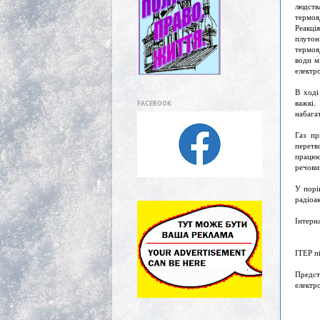
людст
термоя
Реакці
плутон
термоя
води м
електр
В ході
важкі.
FACEBOOK
набага
Газ пр
перетв
працює
речовин
У порі
радіоак
Інтерн
Учасн
ІТЕР пі
Предст
електр