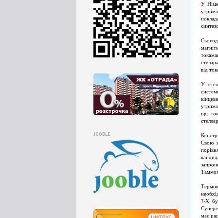
У Німе
утрима
поклад
синтез
Сьогод
магніт
токама
стелар
від то
У стел
систем
кінцев
утрима
що ток
стелла
JOOBLE
Констр
Свою н
порівн
канди
запроп
Таммо
Термоя
необхі
7-X бу
Супере
має рац