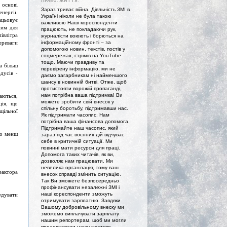
ПРАВО. ЖИТТЯ."
основі
Зараз триває війна. Діяльність ЗМІ в
нергії.
Україні ніколи не була такою
ацьовує
важливою Наші кореспонденти
ним для
працюють, не покладаючи рук,
івлітра
журналісти воюють і борються на
ереваги
інформаційному фронті – за
допомогою новин, текстів, постів у
соцмережах, стрімів на YouTube
тощо. Маючи правдиву та
а більш
перевірену інформацію, ми не
дусів -
даємо загарбникам ні найменшого
шансу в новинній битві. Отже, щоб
протистояти ворожій пропаганді,
аються,
нам потрібна ваша підтримка! Ви
можете зробити свій внесок у
ція, що
спільну боротьбу, підтримавши нас.
щільної
Як підтримати часопис. Нам
потрібна ваша фінансова допомога.
Підтримайте наш часопис, який
то менш
зараз під час воєнних дій відчуває
себе в критичній ситуації. Ми
повинні мати ресурси для праці.
Допомога таких читачів, як ви,
дозволяє нам працювати. Ми
невелика організація, тому ваш
актора
внесок справді змінить ситуацію.
Так Ви зможете безпосередньо
профінансувати незалежні ЗМІ і
удувати
наші кореспонденти зможуть
отримувати зарплатню. Завдяки
Вашому добровільному внеску ми
зможемо виплачувати зарплату
нашим репортерам, щоб ми могли
продовжувати нашу життєво