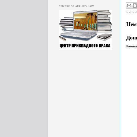
CENTRE OF APPLIED LAW
РУБРИ
Нем
Доп
Комент