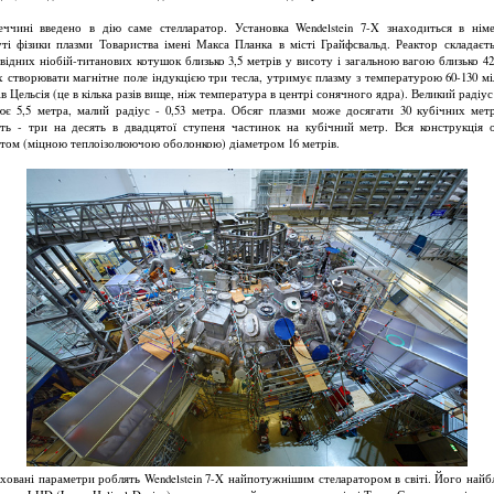
ччині введено в дію саме стелларатор. Установка Wendelstein 7-X знаходиться в нім
уті фізики плазми Товариства імені Макса Планка в місті Грайфсвальд. Реактор складаєть
відних ніобій-титанових котушок близько 3,5 метрів у висоту і загальною вагою близько 42
х створювати магнітне поле індукцією три тесла, утримує плазму з температурою 60-130 мі
в Цельсія (це в кілька разів вище, ніж температура в центрі сонячного ядра). Великий радіу
ює 5,5 метра, малий радіус - 0,53 метра. Обсяг плазми може досягати 30 кубічних метрі
сть - три на десять в двадцятої ступеня частинок на кубічний метр. Вся конструкція 
атом (міцною теплоізолюючою оболонкою) діаметром 16 метрів.
ховані параметри роблять Wendelstein 7-X найпотужнішим стеларатором в світі. Його най