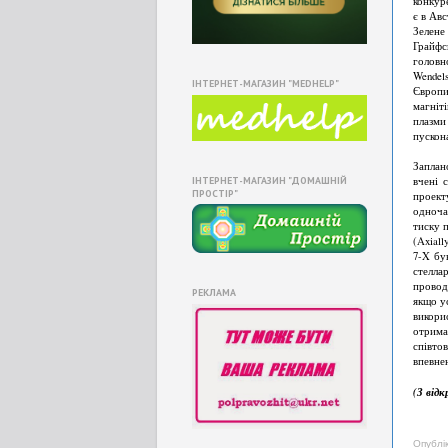
конкур
є в Авс
Зелене
Грайфс
головн
Wendel
ІНТЕРНЕТ-МАГАЗИН "MEDHELP"
Європи
магніт
плазм
пускон
Заплан
ІНТЕРНЕТ-МАГАЗИН "ДОМАШНІЙ
вчені 
ПРОСТІР"
проект
одноча
тиску 
(Axiall
7-X бу
стелла
провод
РЕКЛАМА
якщо ус
викори
отрима
співто
впевне
(З від
Опублі