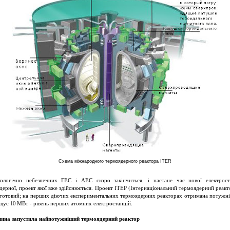
Схема міжнародного термоядерного реактора ITER
ологічно небезпечних ГЕС і АЕС скоро закінчиться, і настане час нової електрост
дерної, проект якої вже здійснюється. Проект ІТЕР (Інтернаціональний термоядерний реакт
готовий; на перших діючих експериментальних термоядерних реакторах отримана потужні
щує 10 МВт - рівень перших атомних електростанцій.
ина запустила найпотужніший термоядерний реактор