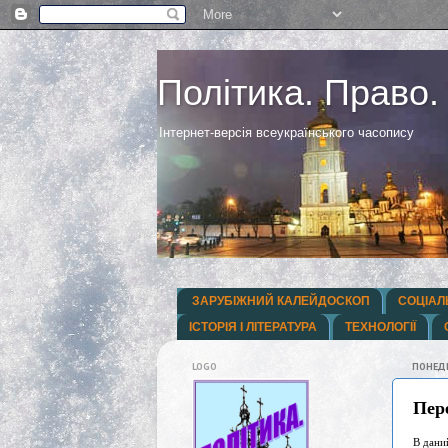
Політика. Право.
Інтернет-версія всеукраїнського часопису
ЗАРУБІЖНИЙ КАЛЕЙДОСКОП
СОЦІАЛ
ІСТОРІЯ І ЛІТЕРАТУРА
ТЕХНОЛОГІЇ
LOGO
ПОНЕДІ
Пер
В дани