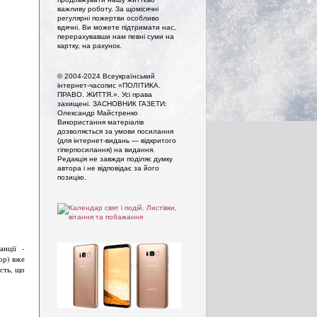
важливу роботу. За щомісячні
регулярні пожертви особливо
вдячні. Ви можете підтримати нас,
перерахувавши нам певні суми на
картку, на рахунок.
© 2004-2024 Всеукраїнський
інтернет-часопис «ПОЛІТИКА.
ПРАВО. ЖИТТЯ.». Усi права
захищенi. ЗАСНОВНИК ГАЗЕТИ:
Олександр Майстренко
Використання матеріалів
дозволяється за умови посилання
(для інтернет-видань — відкритого
гіперпосилання) на видання.
Редакція не завжди поділяє думку
автора і не відповідає за його
позицію.
анції -
ор) вже
сть, що