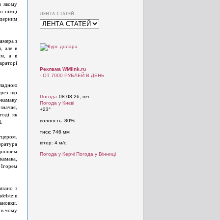
в якому
о німці
ЛЕНТА СТАТЕЙ
ядерним
амера з
, але в
ум, а в
араторі
Реклама WMlink.ru
-
ОТ 7000 РУБЛЕЙ В ДЕНЬ
кладною
ерез що
Погода
08.08.26, ніч
окамаку
Погода у
Києві
значає,
+23°
тоді як
вологість:
80%
.
тиск:
746 мм
тцером.
вітер:
4 м/с,
ература
ярнішим
Погода у Керчі
Погода у Вінниці
амака,
 Ігорем
язано з
elstein
ановки.
 в чому