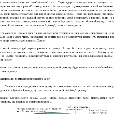
ва електроенергією на необмежений час. Термоядерна електростанція працює на 
дерного синтезу - реакції синтезу важких ізотопів водню з утворенням гелію і виділенням е
я термоядерного синтезу не дає газоподібних і рідких радіоактивних відходів, що не напр
ій, який використовується для виробництва ядерної зброї. Якщо ще врахувати, що паль
дерних станцій буде важкий ізотоп водню дейтерій, який отримують з простої води - в п
іститься енергія синтезу, еквівалентна тій, що вийде при спалюванні бочки бензину, - то п
останцій, заснованих на термоядерної реакції, стають очевидними .
 термоядерної реакції енергія виділяється при з'єднанні легких атомів і перетворенні їх н
 Щоб цього домогтися, необхідно розігріти газ до температури понад 100 мільйонів гра
то вище температури в центрі Сонця.
и такій температурі перетворюється в плазму. Атоми ізотопів водню при цьому злив
орюючись на атоми гелію і нейтрони і виділяючи велику кількість енергії. Електростан
 на цьому принципі, використовувала б енергію нейтронів, які сповільнюються шаром 
и (літію).
внянні з атомною електростанцією термоядерний реактор буде залишати після себе набага
тивні відходи.
аціональний термоядерний реактор ІТЕР
ики міжнародного консорціуму по створенню першого в світі термоядерного ре
дписали в Брюсселі угоду, що дає старт практичній реалізації проекту.
авники Європейського союзу, США, Японії, Китаю, Південної Кореї мають намір поб
останцію, що працює за новим принципом.