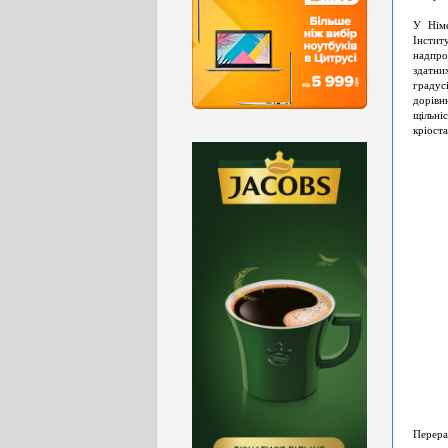
У Німе
Інстит
надпро
здатни
градусі
дорівн
щільні
кріост
Перера