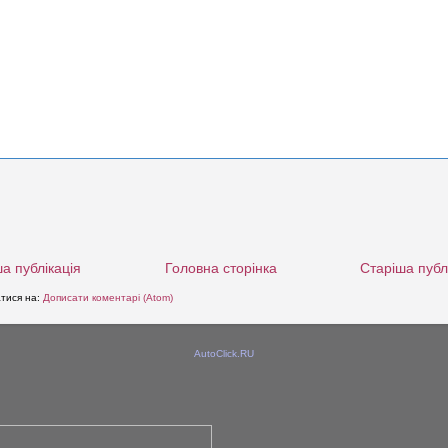
а публікація
Головна сторінка
Старіша публ
атися на:
Дописати коментарі (Atom)
AutoClick.RU