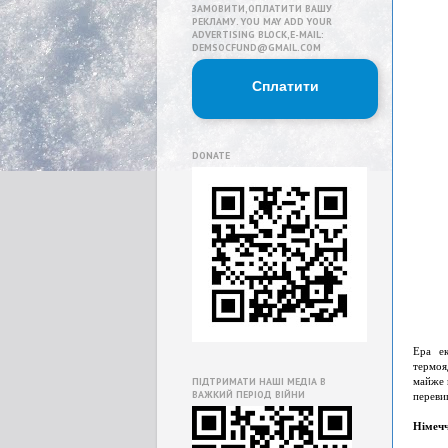
ЗАМОВИТИ,ОПЛАТИТИ ВАШУ
РЕКЛАМУ. YOU MAY ADD YOUR
ADVERTISING BLOCK,E-MAIL:
DEMSOCFUND@GMAIL.COM
Сплатити
DONATE
Ера ек
термоя
майже 
ПІДТРИМАТИ НАШІ МЕДІА В
ВАЖКИЙ ПЕРІОД ВІЙНИ
переви
Німечч