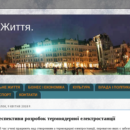
 Життя.
ЬНЕ ЖИТТЯ
БІЗНЕС І ЕКОНОМІКА
КУЛЬТУРА
ВЛАДА І ПОЛІТИК
СПОРТ
КОНТАКТИ
ЛОК, 9 КВІТНЯ 2018 Р.
еспективи розробок термоядерної електростанції
й час учені працюють над створенням а термоядерні електростанції, перевагою яких є забез