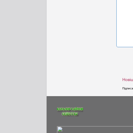
Новіш
Підпис