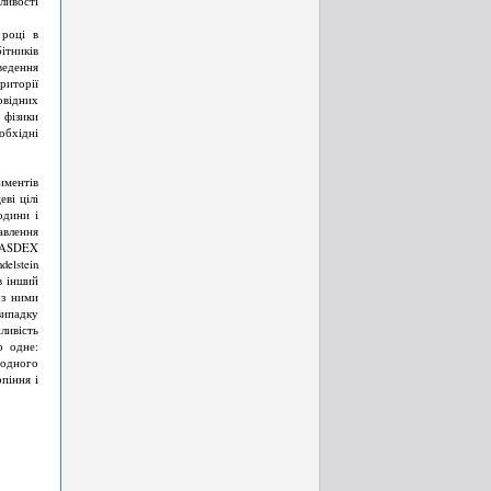
ливості
 році в
ітників
ведення
риторії
овідних
 фізики
бхідні
иментів
ві цілі
одини і
авлення
к ASDEX
delstein
в інший
 з ними
випадку
жливість
о одне:
родного
піння і