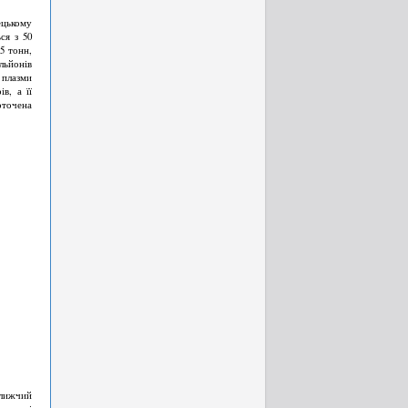
ецькому
ся з 50
5 тонн,
льйонів
с плазми
в, а її
оточена
ближчий