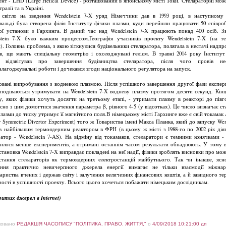
ент - LHD (Large Helical Device) - розташований в японському місті Токи. Стелараторні мож
тралії та в Украіні.
 світло на зведення Wendelstein 7-X уряд Німеччини дав в 1993 році, в наступному
вальді була створена філія Інституту фізики плазми, куди перейшли працювати 50 співроб
ої установи з Гархинга. В даний час над Wendelstein 7-X працюють понад 400 осіб. З
stein 7-X було важким процессом.Географія учасників проекту Wendelstein 7-X (на те
). Головна проблема, з якою зіткнулися будівельники стеларатора, полягала в нестачі надпр
ів, що мають спеціальну геометрію і охолоджувані гелієм. В травні 2014 року Інститут
и відзвітував про завершення будівництва стеларатора, після чого провів нео
алагоджувальні роботи і дочекався згоди національного регулятора на запуск.
овані випробування з водневою плазмою. Після успішного завершення другої фази експер
сподіваються утримувати на Wendelstein 7-X водневу плазму протягом десяти секунд. Кінце
у, яких фізики хочуть досягти на третьому етапі, - утримати плазму в реакторі до півг
сно з цим домогтися значення параметра β, рівного 4-5 (у відсотках). Це число визначає ст
плазми до тиску утримує її магнітного поля.В німецькому місті Гархинге вже є свій токама
y Symmetric Divertor Experiment) того ж Товариства імені Макса Планка, який до запуску Wen
в найбільшим термоядерним реактором в ФРН (в цьому ж місті з 1988-го по 2002 рік дія
ратор - Wendelstein 7-AS). На відміну від токамаков, стеларатори є темними конячками -
илося менше експериментів, а отримані останнім часом результати обнадіюють. У тому 
тановка Wendelstein 7-X виправдає покладені на неї надії, фізики зроблять висновки про мо
стання стелараторів як термоядерних електростанцій майбутнього. Так чи інакше, ясн
ння практично невичерпного джерела енергії вимагає не тільки взаємодії міжна
вариства вчених і держав світу і залучення величезних фінансових коштів, а й завидного тер
ності в успішності проекту. Всього цього хочеться побажати німецьким дослідникам.
критих джерел в Internet)
ковано
РЕДАКЦІЯ ЧАСОПИСУ "ПОЛІТИКА. ПРАВО. ЖИТТЯ,"
о
4/09/2018 10:21:00 дп