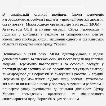
В українській столиці пройшла Сьома церемонія
нагородження за особливі заслуги у протидії торгівлі людьми,
організована Міжнародною організацією з міграції (МОМ) –
Агентством ООН із питань міграції. Серед переможців –
підлітки у конфлікті з законом та співробітники центру
ювенальної пробації, слідчі, мешканці одного із сіл Київської
області та представники Уряду України.
Починаючи з 2000 року, МОМ ідентифікувала і надала
допомогу майже 14 тисячам осіб, які постраждали від торгівлі
людьми. Церемонію нагородження за особливі заслуги у
протидії цьому злочину МОМ організовує регулярно з нагоди
Міжнародного дня боротьби за скасування рабства, 2 грудня.
Церемонія дає можливість віддати шану особам і установам,
які внесли видатний внесок у боротьбу з сучасним рабством, і
привертає увагу суспільства до спільної діяльності Уряду
України, громадських організацій та міжнародного
співтовариства щодо боротьби з цим злочином.