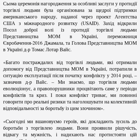
Сьома церемонія нагородження за особливі заслуги у протидії
торгівлі людьми була організована за щедрої підтримки
американського народу, наданої через проект Агентства
США з міжнародного розвитку (USAID). Захід відкрили
Посол доброї волі із протидії торгівлі людьми
Представництва МОМ в Україні, переможниця
Євробачення-2016 Джамала, та Голова Представництва МОМ
в Україні д-р Томас Лотар Вайс.
«Багато постраждалих від торгівлі людьми, які отримали
допомогу від Представництва МОМ в Україні, потрапили в
ситуацію експлуатації після початку конфлікту у 2014 році, –
зазначив д-р Вайс. – Ми знаємо, що торгівля людьми
еволюціонує, а правопорушники процвітають саме у періоди
конфліктів та криз. І поки конфлікт триває, ми повинні
говорити про реальні ризики та наголошувати на колективній
відповідальності за боротьбу із цим злочином».
«Сьогодні ми вшановуємо героїв, які докладають зусиль до
боротьби з торгівлею людьми. Вони проявили рішучість,
відвагу та мужність, і надихають нас протистояти цій