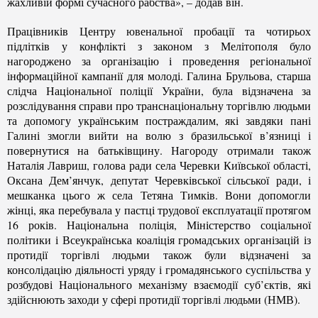
жахливій формі сучасного рабства», – додав він.
Працівників Центру ювенальної пробації та чотирьох
підлітків у конфлікті з законом з Мелітополя було
нагороджено за організацію і проведення регіональної
інформаційної кампанії для молоді. Галина Брульова, старша
слідча Національної поліції України, була відзначена за
розслідування справи про транснаціональну торгівлю людьми
та допомогу українським постраждалим, які завдяки пані
Галині змогли вийти на волю з бразильської в’язниці і
повернутися на батьківщину. Нагороду отримали також
Наталія Лавриш, голова ради села Черевки Київської області,
Оксана Дем’янчук, депутат Черевківської сільської ради, і
мешканка цього ж села Тетяна Тимків. Вони допомогли
жінці, яка перебувала у пастці трудової експлуатації протягом
16 років. Національна поліція, Міністерство соціальної
політики і Всеукраїнська коаліція громадських організацій із
протидії торгівлі людьми також були відзначені за
консолідацію діяльності уряду і громадянського суспільства у
розбудові Національного механізму взаємодії суб’єктів, які
здійснюють заходи у сфері протидії торгівлі людьми (НМВ).