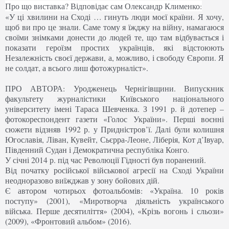
Про що виставка? Відповідає сам Олександр Клименко:
«У ці хвилини на Сході … гинуть люди моєї країни. Я хочу,
щоб ви про це знали. Саме тому я їжджу на війну, намагаюся
своїми знімками донести до людей те, що там відбувається і
показати героїзм простих українців, які відстоюють
Незалежність своєї держави, а, можливо, і свободу Європи. Я
не солдат, а всього лиш фотожурналіст».
ПРО АВТОРА: Уродженець Чернігівщини. Випускник
факультету журналістики Київського національного
університету імені Тараса Шевченка. З 1991 р. й дотепер –
фотокореспондент газети «Голос України». Перші воєнні
сюжети відзняв 1992 р. у Придністров’ї. Далі були колишня
Югославія, Ліван, Кувейт, Сьєрра-Леоне, Ліберія, Кот д’Івуар,
Південний Судан і Демократична республіка Конго.
У січні 2014 р. під час Революції Гідності був поранений.
Від початку російської військової агресії на Сході України
неодноразово виїжджав у зону бойових дій.
Є автором чотирьох фотоальбомів: «Україна. 10 років
поступу» (2001), «Миротворча діяльність українського
війська. Перше десятиліття» (2004), «Крізь вогонь і сльози»
(2009), «Фронтовий альбом» (2016).