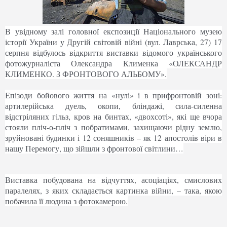
В увідному залі головної експозиції Національного музею
історії України у Другій світовій війні (вул. Лаврська, 27) 17
серпня відбулось відкриття виставки відомого українського
фотожурналіста Олександра Клименка «ОЛЕКСАНДР
КЛИМЕНКО. З ФРОНТОВОГО АЛЬБОМУ».
Епізоди бойового життя на «нулі» і в прифронтовій зоні:
артилерійська дуель, окопи, бліндажі, сила-силенна
відстріляних гільз, кров на бинтах, «двохсоті», які ще вчора
стояли пліч-о-пліч з побратимами, захищаючи рідну землю,
зруйновані будинки і 12 соняшників – як 12 апостолів віри в
нашу Перемогу, що зійшли з фронтової світлини…
Виставка побудована на відчуттях, асоціаціях, смислових
паралелях, з яких складається картинка війни, – така, якою
побачила її людина з фо
токамерою.