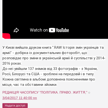
У Києві вийшла друком книга ".RAW Історія змін українців та
армії" - добірка із документальних фоторобіт, що
розповідає про зміни в українській армії й суспільстві у 2014-
2016 роках.
До неї увійшли 137 знімків від 33 фотографів - з України,
Росії, Білорусі та США - зроблені на передовій і в тилу.
Кожна світлина в альбомі доповнена поясненнями про
місце, час та обставини зйомки.
РЕДАКЦІЯ ЧАСОПИСУ "ПОЛІТИКА. ПРАВО. ЖИТТЯ,"
о
3/04/2017 11:40:00 пп
Надати доступ