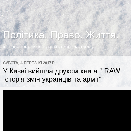
Політика. Право. Життя.
Інтернет-версія всеукраїнського часопису
СУБОТА, 4 БЕРЕЗНЯ 2017 Р.
У Києві вийшла друком книга ".RAW
Історія змін українців та армії"