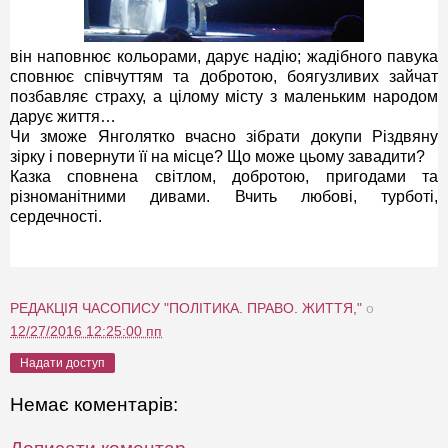
він наповнює кольорами, дарує надію; жадібного павука
сповнює співчуттям та добротою, боягузливих зайчат
позбавляє страху, а цілому місту з маленьким народом
дарує життя…
Чи зможе Янголятко вчасно зібрати докупи Різдвяну
зірку і повернути її на місце? Що може цьому завадити?
Казка сповнена світлом, добротою, пригодами та
різноманітними дивами. Вчить любові, турботі,
сердечності.
РЕДАКЦІЯ ЧАСОПИСУ "ПОЛІТИКА. ПРАВО. ЖИТТЯ,"
о
12/27/2016 12:25:00 пп
Надати доступ
Немає коментарів: