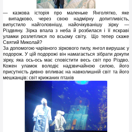
— казкова історія про маленьке Янголятко, яке
випадково, через свою надмірну допитливість,
випустило найголовнішу, найочікуванішу зірку —
Різдвяну. Зірка впала з неба й розбилася і її яскраві
уламки розлетілися по всьому світу. Що тепер скаже
Святий Миколай?
За допомогою чарівного зіркового пилу, янгол вирушає у
подорож. У цій подорожі він намагається зібрати докупи
зірку, яка ось-ось має сповістити весь світ про Різдво.
Кожен уламок володіє надзвичайною силою, його
присутність дивно впливає на навколишній світ та його
мешканців: світ крижаних птахів