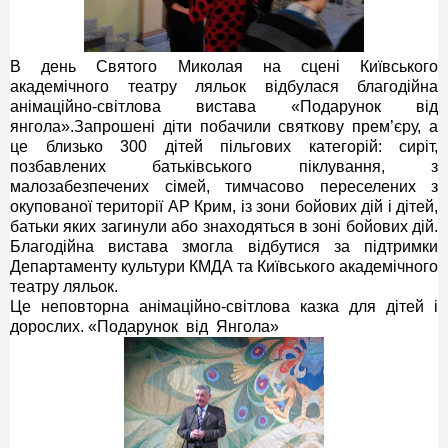
В день Святого Миколая на сцені Київського
академічного театру ляльок відбулася благодійна
анімаційно-світлова вистава «Подарунок від
янгола».Запрошені діти побачили святкову прем’єру, а
це близько 300 дітей пільгових категорій: сиріт,
позбавлених батьківського піклування, з
малозабезпечених сімей, тимчасово переселених з
окупованої території АР Крим, із зони бойових дій і дітей,
батьки яких загинули або знаходяться в зоні бойових дій.
Благодійна вистава змогла відбутися за підтримки
Департаменту культури КМДА та Київського академічного
театру ляльок.
Це неповторна анімаційно-світлова казка для дітей і
дорослих. «Подарунок від Янгола»