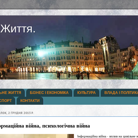
 Життя.
ЬНЕ ЖИТТЯ
БІЗНЕС І ЕКОНОМІКА
КУЛЬТУРА
ВЛАДА І ПОЛІТИК
СПОРТ
КОНТАКТИ
ЛОК, 2 ГРУДНЯ 2013 Р.
рмаційна війна, психологічна війна
нформаційна війна - вплив на цивільне н
І