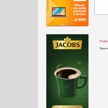
Новіш
Підпис