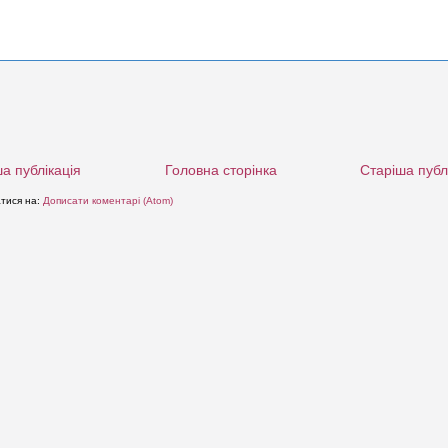
а публікація
Головна сторінка
Старіша публ
атися на:
Дописати коментарі (Atom)