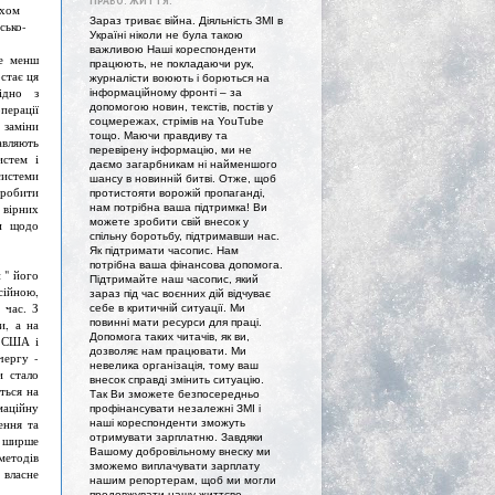
ПРАВО. ЖИТТЯ."
яхом
Зараз триває війна. Діяльність ЗМІ в
сько-
Україні ніколи не була такою
важливою Наші кореспонденти
не менш
працюють, не покладаючи рук,
остає ця
журналісти воюють і борються на
ідно з
інформаційному фронті – за
допомогою новин, текстів, постів у
перації
соцмережах, стрімів на YouTube
 заміни
тощо. Маючи правдиву та
авляють
перевірену інформацію, ми не
истем і
даємо загарбникам ні найменшого
системи
шансу в новинній битві. Отже, щоб
робити
протистояти ворожій пропаганді,
вірних
нам потрібна ваша підтримка! Ви
можете зробити свій внесок у
ди щодо
спільну боротьбу, підтримавши нас.
Як підтримати часопис. Нам
потрібна ваша фінансова допомога.
 " його
Підтримайте наш часопис, який
сійною,
зараз під час воєнних дій відчуває
 час. З
себе в критичній ситуації. Ми
повинні мати ресурси для праці.
и, а на
Допомога таких читачів, як ви,
. США і
дозволяє нам працювати. Ми
чергу -
невелика організація, тому ваш
и стало
внесок справді змінить ситуацію.
ться на
Так Ви зможете безпосередньо
маційну
профінансувати незалежні ЗМІ і
ення та
наші кореспонденти зможуть
отримувати зарплатню. Завдяки
м ширше
Вашому добровільному внеску ми
методів
зможемо виплачувати зарплату
 власне
нашим репортерам, щоб ми могли
продовжувати нашу життєво