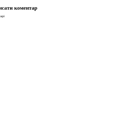
исати коментар
арі