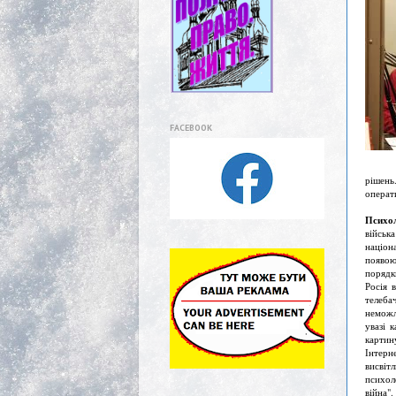
FACEBOOK
рішень
операт
Психол
військ
націон
появою
порядк
Росія 
телеба
неможл
увазі 
картин
Інтерн
висвіт
психол
війна".