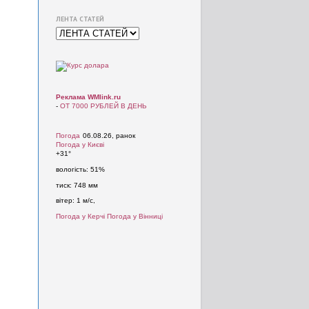
ЛЕНТА СТАТЕЙ
Реклама WMlink.ru
-
ОТ 7000 РУБЛЕЙ В ДЕНЬ
Погода
06.08.26, ранок
Погода у
Києві
+31°
вологість:
51%
тиск:
748 мм
вітер:
1 м/с,
Погода у Керчі
Погода у Вінниці