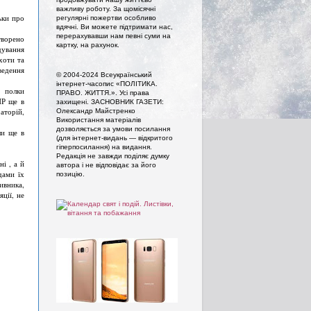
важливу роботу. За щомісячні
ьки про
регулярні пожертви особливо
вдячні. Ви можете підтримати нас,
перерахувавши нам певні суми на
творено
картку, на рахунок.
дування
хоти та
едення
© 2004-2024 Всеукраїнський
інтернет-часопис «ПОЛІТИКА.
і полки
ПРАВО. ЖИТТЯ.». Усi права
НР ще в
захищенi. ЗАСНОВНИК ГАЗЕТИ:
аторій,
Олександр Майстренко
Використання матеріалів
дозволяється за умови посилання
ли ще в
(для інтернет-видань — відкритого
гіперпосилання) на видання.
Редакція не завжди поділяє думку
і , а й
автора і не відповідає за його
дами їх
позицію.
ивника,
ції, не