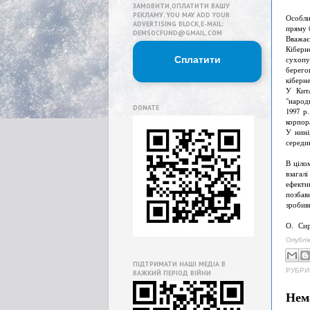
ЗАМОВИТИ,ОПЛАТИТИ ВАШУ
РЕКЛАМУ. YOU MAY ADD YOUR
Особли
ADVERTISING BLOCK,E-MAIL:
пряму б
DEMSOCFUND@GMAIL.COM
Вважає
Кіберн
Сплатити
сухопу
берег
кіберн
У Кита
"народ
DONATE
1997 р
корпора
У нині
середин
В ціло
взагал
ефекти
позбав
зробив
О. Си
Опублі
ПІДТРИМАТИ НАШІ МЕДІА В
РУБРИ
ВАЖКИЙ ПЕРІОД ВІЙНИ
Нем