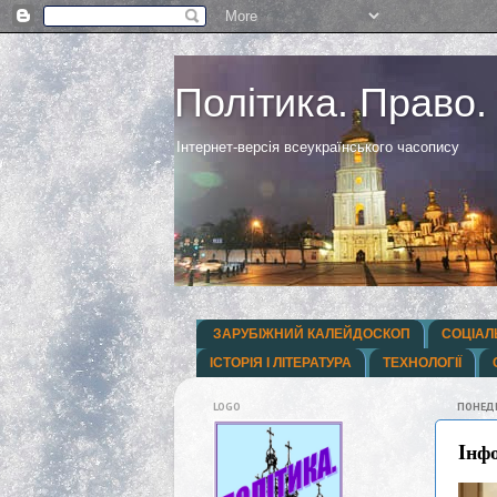
Політика. Право.
Інтернет-версія всеукраїнського часопису
ЗАРУБІЖНИЙ КАЛЕЙДОСКОП
СОЦІАЛ
ІСТОРІЯ І ЛІТЕРАТУРА
ТЕХНОЛОГІЇ
LOGO
ПОНЕДІ
Iнфо