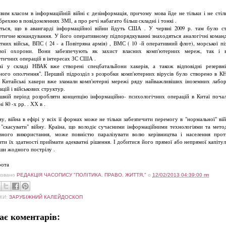
вим класом в інформаційній війні є дезінформація, причому мова йде не тільки і не стіл
рехню в повідомленнях ЗМІ, а про речі набагато більш складні і тонкі .
ться, що в авангарді інформаційної війни йдуть США . У червні 2009 р. там було с
етичне командування. У його оперативному підпорядкуванні знаходяться аналогічні коман
тних військ, ВПС ( 24 - а Повітряна армія) , ВМС ( 10 -й оперативний флот), морської пі
ової охорони. Вони забезпечують як захист власних комп'ютерних мереж, так і в
етичних операцій в інтересах ЗС США .
ї у складі НВАК вже створені спецбатальйони хакерів, а також відповідні резервн
ного ополчення". Перший підрозділ з розробки комп'ютерних вірусів було створено в К
. Китайські хакери вже зламали комп'ютерні мережі ряду найважливіших іноземних лабор
цій і військових структур.
шній період розробляти концепцію інформаційно- психологічних операцій в Китаї поча
і 80 -х рр. . ХХ в .
му, війна в ефірі у всіх її формах може не тільки забезпечити перемогу в "нормальної" війн
і "скасувати" війну. Країна, що володіє сучасними інформаційними технологіями та мето
вного використання, може повністю паралізувати волю керівництва і населення прот
ити їх здатності приймати адекватні рішення. І добитися його прямої або непрямої капітуля
ши жодного пострілу .
рота
ковано
РЕДАКЦІЯ ЧАСОПИСУ "ПОЛІТИКА. ПРАВО. ЖИТТЯ,"
о
12/02/2013 04:39:00 пп
КИ:
ЗАРУБІЖНИЙ КАЛЕЙДОСКОП
ає коментарів: