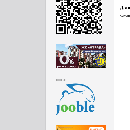
Доп
Комент
JOOBLE