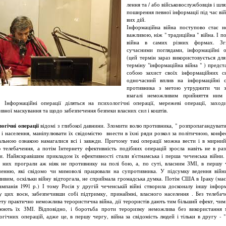
лення та / або військовослужбовців і шл
поширення певної інформації під час вій
вих дій.
Інформаційна війна поступово стає 
важливою, ніж " традиційна " війна. І п
війна в самих різних формах. Зг
сучасними поглядами, інформаційні о
(цей термін зараз використовується для
терміну "інформаційна війна " ) предст
собою захист своїх інформаційних с
одночасний вплив на інформаційні 
противника з метою утруднити чи з
взагалі неможливим прийняття ним 
. Інформаційні операції діляться на психологічні операції, мережеві операції, захо
ивної маскування та щодо забезпечення безпеки власних сил і коштів.
огічні операції
відомі з глибокої давнини. Зломити волю противника, " розпропагандувати
а і населення, маніпулювати їх свідомістю внести в їхні ряди розкол за політичною, конфе
альною ознакою намагалися всі і завжди. Причому такі операції можна вести і в мирний
 телебачення, а потім Інтернету ефективність подібних операцій зросла навіть не в раз
и. Найяскравішим прикладом їх ефективності стали в'єтнамська і перша чеченська війни
в них програли аж ніяк не противнику на полі бою, а, по суті, власним ЗМІ, в першу 
ченню, які свідомо чи мимоволі працювали на супротивника. У підсумку ведення війн
ивим, оскільки війну відторгала, не сприймала громадська думка. Потім США в Іраку (має
кампанія 1991 р.) І тому Росія у другій чеченській війні створила досконалу іншу інфор
у цих воєн, забезпечивши собі підтримку, принаймні, власного населення . Без телебач
ету практично неможлива терористична війна, дії терористів дають тим більший ефект, чи
люють їх ЗМІ. Відповідно, і боротьба проти тероризму неможлива без використання 
огічних операцій, адже це, в першу чергу, війна за свідомість людей і тільки в другу - "