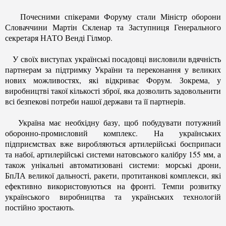
Почесними спікерами Форуму стали Міністр оборони
Словаччини Мартін Скленар та Заступниця Генерального
секретаря НАТО Венді Гілмор.
У своїх виступах українські посадовці висловили вдячність
партнерам за підтримку України та переконання у великих
нових можливостях, які відкриває Форум. Зокрема, у
виробництві такої кількості зброї, яка дозволить задовольнити
всі безпекові потреби нашої держави та її партнерів.
Україна має необхідну базу, щоб побудувати потужний
оборонно-промисловий комплекс. На українських
підприємствах вже виробляються артилерійські боєприпаси
та набої, артилерійські системи натовського калібру 155 мм, а
також унікальні автоматизовані системи: морські дрони,
БпЛА великої дальності, ракети, протитанкові комплекси, які
ефективно використовуються на фронті. Темпи розвитку
українського виробництва та українських технологій
постійно зростають.