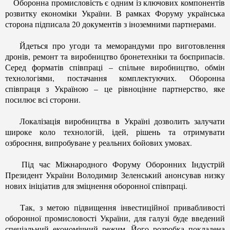
Оборонна промисловість є одним із ключових компонентів
розвитку економіки України. В рамках Форуму українська
сторона підписала 20 документів з іноземними партнерами.
Йдеться про угоди та меморандуми про виготовлення
дронів, ремонт та виробництво бронетехніки та боєприпасів.
Серед форматів співпраці – спільне виробництво, обмін
технологіями, постачання комплектуючих. Оборонна
співпраця з Україною – це рівноцінне партнерство, яке
посилює всі сторони.
Локалізація виробництва в Україні дозволить залучати
широке коло технологій, ідей, рішень та отримувати
озброєння, випробуване у реальних бойових умовах.
Під час Міжнародного Форуму Оборонних Індустрій
Президент України Володимир Зеленський анонсував низку
нових ініціатив для зміцнення оборонної співпраці.
Так, з метою підвищення інвестиційної привабливості
оборонної промисловості України, для галузі буде введений
спеціальний економічний режим. Його розробка покладена