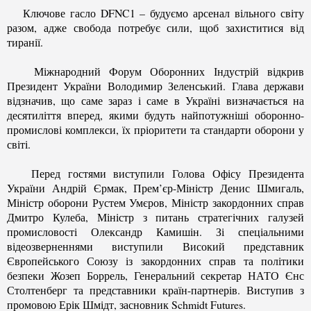
Ключове гасло DFNC1 – будуємо арсенал вільного світу
разом, адже свобода потребує сили, щоб захиститися від
тиранії.
Міжнародний Форум Оборонних Індустрій відкрив
Президент України Володимир Зеленський. Глава держави
відзначив, що саме зараз і саме в Україні визначається на
десятиліття вперед, якими будуть найпотужніші оборонно-
промислові комплекси, їх пріоритети та стандарти оборони у
світі.
Перед гостями виступили Голова Офісу Президента
України Андрій Єрмак, Прем’єр-Міністр Денис Шмигаль,
Міністр оборони Рустем Умєров, Міністр закордонних справ
Дмитро Кулеба, Міністр з питань стратегічних галузей
промисловості Олександр Камишін. Зі спеціальними
відеозверненнями виступили Високий представник
Європейського Союзу із закордонних справ та політики
безпеки Жозеп Боррель, Генеральний секретар НАТО Єнс
Столтенберг та представники країн-партнерів. Виступив з
промовою Ерік Шмідт, засновник Schmidt Futures.