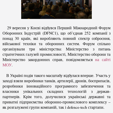
29 вересня у Києві відбувся Перший Міжнародний Форум
Оборонних Індустрій (DFNC1), що об’єднав 252 компанії з
понад 30 країн, які виробляють повний спектр озброєння,
військової техніки та оборонних систем. Форум спільно
організували три міністерства: Міністерство з питань
стратегічних галузей промисловості, Міністерство оборони та
Міністерство закордонних справ, повідомляється
на сайті
МОУ
.
В Україні подія такого масштабу відбулася вперше. Участь у
заході взяли виробники танків, артилерії, дронів, боєприпасів,
розробники інноваційного програмного забезпечення та
власники унікальних складних технологій з держав-
партнерів. Крім того, долучилися українські державні та
приватні підприємства оборонно-промислового комплексу –
як розгалужені групи компаній, так і defence-tech стартапи.