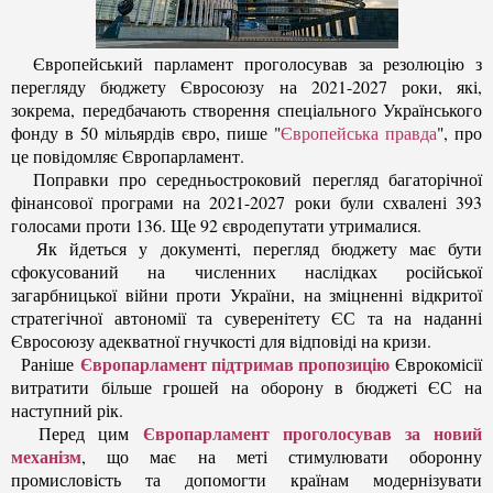
Європейський парламент проголосував за резолюцію з
перегляду бюджету Євросоюзу на 2021-2027 роки, які,
зокрема, передбачають створення спеціального Українського
фонду в 50 мільярдів євро,
пише "
Європейська правда
", про
це повідомляє Європарламент.
Поправки про середньостроковий перегляд багаторічної
фінансової програми на 2021-2027 роки були схвалені 393
голосами проти 136. Ще 92 євродепутати утрималися.
Як йдеться у документі, перегляд бюджету має бути
сфокусований на численних наслідках російської
загарбницької війни проти України, на зміцненні відкритої
стратегічної автономії та суверенітету ЄС та на наданні
Євросоюзу адекватної гнучкості для відповіді на кризи.
Європарламент підтримав пропозицію
Раніше
Єврокомісії
витратити більше грошей на оборону в бюджеті ЄС на
наступний рік.
Європарламент проголосував за новий
Перед цим
механізм
, що має на меті стимулювати оборонну
промисловість та допомогти країнам модернізувати