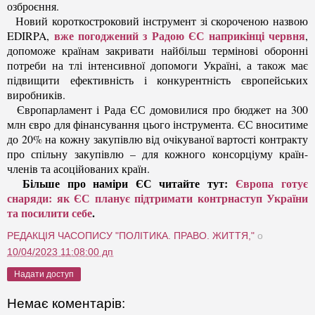
озброєння.
Новий короткостроковий інструмент зі скороченою назвою
вже погоджений з Радою ЄС наприкінці червня
EDIRPA,
,
допоможе країнам закривати найбільш термінові оборонні
потреби на тлі інтенсивної допомоги Україні, а також має
підвищити ефективність і конкурентність європейських
виробників.
Європарламент і Рада ЄС домовилися про бюджет на 300
млн євро для фінансування цього інструмента. ЄС вноситиме
до 20% на кожну закупівлю від очікуваної вартості контракту
про спільну закупівлю – для кожного консорціуму країн-
членів та асоційованих країн.
Більше про наміри ЄС читайте тут:
Європа готує
снаряди: як ЄС планує підтримати контрнаступ України
та посилити себе
.
РЕДАКЦІЯ ЧАСОПИСУ "ПОЛІТИКА. ПРАВО. ЖИТТЯ,"
о
10/04/2023 11:08:00 дп
Надати доступ
Немає коментарів: