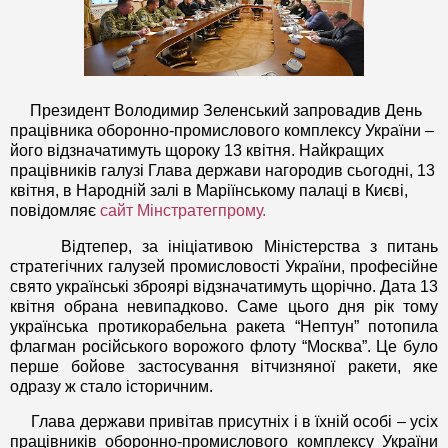
Президент Володимир Зеленський запровадив День
працівника оборонно-промислового комплексу України –
його відзначатимуть щороку 13 квітня. Найкращих
працівників галузі Глава держави нагородив сьогодні, 13
квітня, в Народній залі в Маріїнському палаці в Києві,
повідомляє
сайт Мінстратегпрому.
Відтепер, за ініціативою Міністерства з питань
стратегічних галузей промисловості України, професійне
свято українські зброярі відзначатимуть щорічно. Дата 13
квітня обрана невипадково. Саме цього дня рік тому
українська протикорабельна ракета “Нептун” потопила
флагман російського ворожого флоту “Москва”. Це було
перше бойове застосування вітчизняної ракети, яке
одразу ж стало історичним.
Глава держави привітав присутніх і в їхній особі – усіх
працівників оборонно-промислового комплексу України