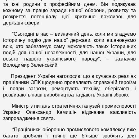
та їхні родини з професійним днем. Він подякував
кожному за працю заради нашої оборони, розвитку та
розкриття потенціалу цієї критично важливої для
держави сфери.
“Сьогодні в нас – визначний день, коли ми згадуємо
історичну подію для нашої держави, коли вшановуємо
всіх, хто забезпечує саму можливість таких історичних
подій для нашої незалежності, для нашої України, для
всього нашого українського народу”, – зазначив
Володимир Зеленський.
Президент України наголосив, що в сучасних реаліях
працівники ОПК щоденно проявляють справжній героїзм
і, попри загрози, ремонтують техніку, оберігають і
розвивають наші виробництва та дають Україні зброю.
Міністр з питань стратегічних галузей промисловості
України Олександр Камишін відзначив важливість
запровадження свята.
“Працівники оборонно-промислового комплексу вже
багато зробили і точно ще більше зроблять для