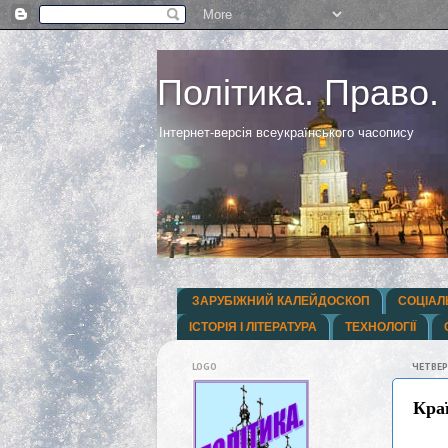
Політика. Право.
Інтернет-версія всеукраїнського часопису
ЗАРУБІЖНИЙ КАЛЕЙДОСКОП
СОЦІАЛ
ІСТОРІЯ І ЛІТЕРАТУРА
ТЕХНОЛОГІЇ
LOGO
ЧЕТВЕР,
Кра