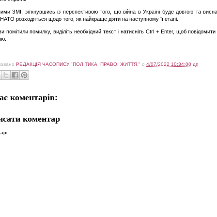
ими ЗМІ, зіткнувшись із перспективою того, що війна в Україні буде довгою та висн
 НАТО розходяться щодо того, як найкраще діяти на наступному її етапі.
и помітили помилку, виділіть необхідний текст і натисніть Ctrl + Enter, щоб повідомити
ію.
ковано
РЕДАКЦІЯ ЧАСОПИСУ "ПОЛІТИКА. ПРАВО. ЖИТТЯ,"
о
4/07/2022 10:34:00 дп
ає коментарів:
исати коментар
арі