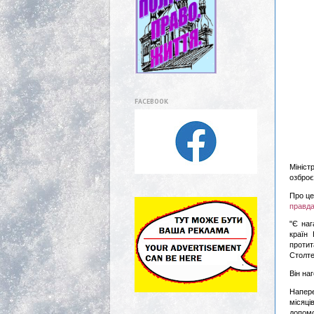
FACEBOOK
Мініст
озброє
Про це
правд
"Є наг
країн
протита
Столте
Він на
Напере
місяці
допомо