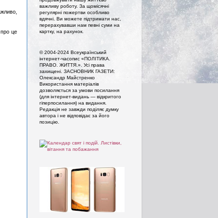
важливу роботу. За щомісячні
ажливо,
регулярні пожертви особливо
вдячні. Ви можете підтримати нас,
перерахувавши нам певні суми на
картку, на рахунок.
 про це
© 2004-2024 Всеукраїнський
інтернет-часопис «ПОЛІТИКА.
ПРАВО. ЖИТТЯ.». Усi права
захищенi. ЗАСНОВНИК ГАЗЕТИ:
Олександр Майстренко
Використання матеріалів
дозволяється за умови посилання
(для інтернет-видань — відкритого
гіперпосилання) на видання.
Редакція не завжди поділяє думку
автора і не відповідає за його
позицію.