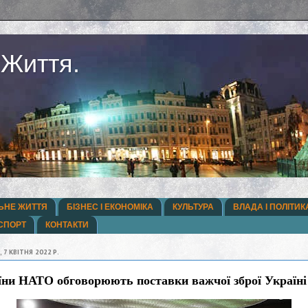
 Життя.
ЬНЕ ЖИТТЯ
БІЗНЕС І ЕКОНОМІКА
КУЛЬТУРА
ВЛАДА І ПОЛІТИК
СПОРТ
КОНТАКТИ
 7 КВІТНЯ 2022 Р.
їни НАТО обговорюють поставки важчої зброї Україні