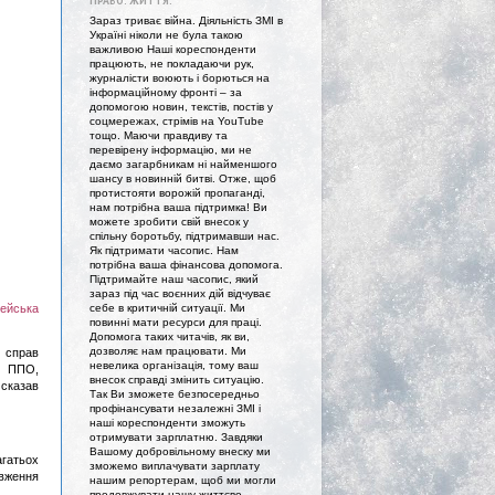
ПРАВО. ЖИТТЯ."
Зараз триває війна. Діяльність ЗМІ в
Україні ніколи не була такою
важливою Наші кореспонденти
працюють, не покладаючи рук,
журналісти воюють і борються на
інформаційному фронті – за
допомогою новин, текстів, постів у
соцмережах, стрімів на YouTube
тощо. Маючи правдиву та
перевірену інформацію, ми не
даємо загарбникам ні найменшого
шансу в новинній битві. Отже, щоб
протистояти ворожій пропаганді,
нам потрібна ваша підтримка! Ви
можете зробити свій внесок у
спільну боротьбу, підтримавши нас.
Як підтримати часопис. Нам
потрібна ваша фінансова допомога.
Підтримайте наш часопис, який
зараз під час воєнних дій відчуває
ейська
себе в критичній ситуації. Ми
повинні мати ресурси для праці.
Допомога таких читачів, як ви,
дозволяє нам працювати. Ми
х справ
невелика організація, тому ваш
м ППО,
внесок справді змінить ситуацію.
- сказав
Так Ви зможете безпосередньо
профінансувати незалежні ЗМІ і
наші кореспонденти зможуть
отримувати зарплатню. Завдяки
Вашому добровільному внеску ми
агатьох
зможемо виплачувати зарплату
овження
нашим репортерам, щоб ми могли
продовжувати нашу життєво