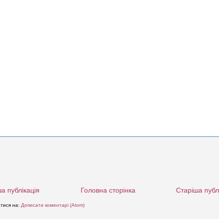
а публікація
Головна сторінка
Старіша публ
атися на:
Дописати коментарі (Atom)