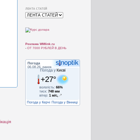
ЛЕНТА СТАТЕЙ
Реклама WMlink.ru
-
ОТ 7000 РУБЛЕЙ В ДЕНЬ
Погода
06.08.26, ранок
Погода у
Києві
+27°
вологість:
66%
тиск:
748 мм
вітер:
1 м/с,
Погода у Керчі
Погода у Вінниці
ікація