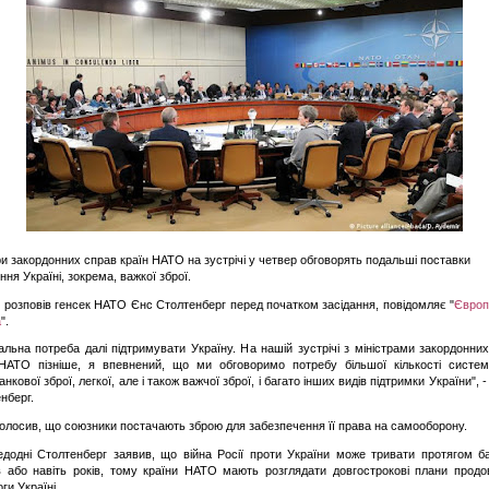
ри закордонних справ країн НАТО на зустрічі у четвер обговорять подальші поставки
ння Україні, зокрема, важкої зброї.
 розповів генсек НАТО Єнс Столтенберг перед початком засідання, повідомляє "
Європ
а
".
альна потреба далі підтримувати Україну. На нашій зустрічі з міністрами закордонни
 НАТО пізніше, я впевнений, що ми обговоримо потребу більшої кількості систе
нкової зброї, легкої, але і також важчої зброї, і багато інших видів підтримки України", 
нберг.
голосив, що союзники постачають зброю для забезпечення її права на самооборону.
додні Столтенберг заявив, що війна Росії проти України може тривати протягом б
в або навіть років, тому країни НАТО мають розглядати довгострокові плани прод
ги Україні.