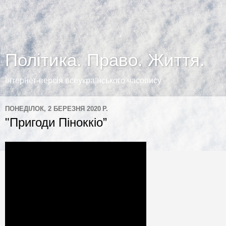
Політика. Право. Життя.
Інтернет-версія всеукраїнського часопису
ПОНЕДІЛОК, 2 БЕРЕЗНЯ 2020 Р.
"Пригоди Піноккіо”