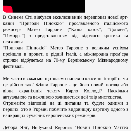
В Синема Сіті відбувся ексклюзивний передпоказ нової арт-
казки "Пригоди Піноккіо” прославленого італійського
режисера Матео Гарроне (“Казка казок”, “Догмен”,
“Гоморра”) з представленням від відомого критика та
психолога.
“Пригоди Піннокіо” Матео Гарроне з великим успіхом
пройшли в прокаті в рідній Італії, а міжнародна прем’єра
стрічки відбудеться на 70-му Берлінському Міжнародному
фестивалі.
Ми часто вважаємо, що знаємо напевно класичні історії та чи
це дійсно так? Фільм Гарроне - це його новий погляд або
вірна екранізація тексту Карло Коллоді? Наскільки
актуальною та важливою залишається цей твір мистецства.
Отримайте відповіді на ці питання та будьте одними з
перших, хто в Україні побачить видовищну картину одного з
найкращих сучасних європейських режисерів.
Дебора Янг, Hollywood Reporter: "Новий Піноккіо Маттео