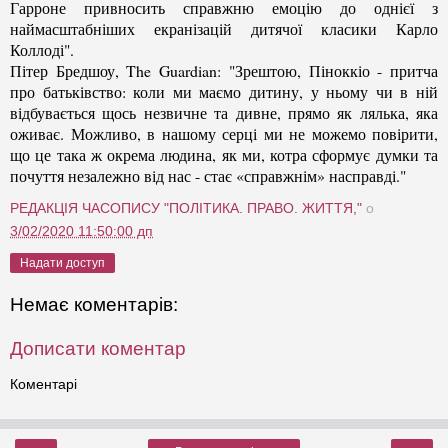
Гарроне привносить справжню емоцію до однієї з
наймасштабніших екранізацій дитячої класики Карло
Коллоді".
Пітер Бредшоу, The Guardian: "Зрештою, Піноккіо - притча
про батьківство: коли ми маємо дитину, у ньому чи в ній
відбувається щось незвичне та дивне, прямо як лялька, яка
оживає. Можливо, в нашому серці ми не можемо повірити,
що це така ж окрема людина, як ми, котра сформує думки та
почуття незалежно від нас - стає «справжнім» насправді."
РЕДАКЦІЯ ЧАСОПИСУ "ПОЛІТИКА. ПРАВО. ЖИТТЯ,"
о
3/02/2020 11:50:00 дп
Надати доступ
Немає коментарів:
Дописати коментар
Коментарі