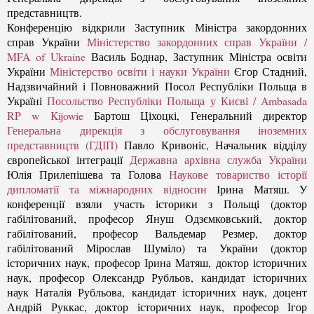
представництв.
Конференцію відкрили Заступник Міністра закордонних
справ України
Міністерство закордонних спр
ав України /
MFA of Ukraine
Василь Боднар, Заступник Міністра освіти
України
Міністерство освіти і науки України
Єгор Стадний,
Надзвичайний і Повноважний Посол Республіки Польща в
Україні
Посольство Республіки Польща у Києві / Ambasada
RP w Kijowie
Бартош Ціхоцкі, Генеральний директор
Генеральна дирекція з обслуговування іноземних
представництв (ГДІП)
Павло Кривоніс, Начальник відділу
європейської інтеграції
Державна архівна служба України
Юлія Прилепішева та Голова
Наукове товариство історії
дипломатії та міжнародних відносин
Ірина Матяш. У
конференції взяли участь історики з Польщі (доктор
габілітований, професор Януш Одзємковський, доктор
габілітований, професор Вальдемар Резмер, доктор
габілітований Мірослав Шуміло) та України (доктор
історичних наук, професор Ірина Матяш, доктор історичних
наук, професор Олександр Рубльов, кандидат історичних
наук Наталія Рубльова, кандидат історичних наук, доцент
Андрій Руккас, доктор історичних наук, професор Ігор