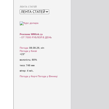
ЛЕНТА СТАТЕЙ
Реклама WMlink.ru
-
ОТ 7000 РУБЛЕЙ В ДЕНЬ
Погода
08.08.26, ніч
Погода у
Києві
+23°
вологість:
80%
тиск:
746 мм
вітер:
4 м/с,
Погода у Керчі
Погода у Вінниці