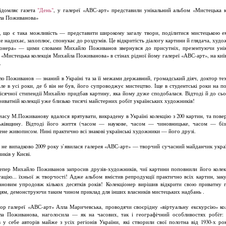
ідомляє газета
"День"
, у галереї «АВС-арт» представили унікальний альбом «Мистецька к
ла Поживанова»
, що є така можливість — представити широкому загалу твори, поділитися мистецькою е
не надихає, захоплює, спонукає до роздумів. Це відкритість діалогу картини й глядача, худо
іонера» — цими словами Михайло Поживанов звернувся до присутніх, презентуючи уні
 «Мистецька колекція Михайла Поживанова» в стінах рідної йому галереї «АВС-арт», на киї
.
о Поживанов — знаний в Україні та за її межами державний, громадський діяч, доктор те
Але в усі роки, де б він не був, його супроводжує мистецтво. Іще в студентські роки на п
місячної стипендії Михайло придбав картину, яка йому дуже сподобалася. Відтоді й до сьо
риватній колекції уже близько тисячі майстерних робіт українських художників!
часу М.Поживанову вдалося врятувати, викрадену в Україні колекцію з 200 картин, та повер
ьківщину. Відтоді його життя (часом — наукове, часом — чиновницьке, часом — біз
ене живописом. Нині практично всі знакові українські художники — його друзі.
 не випадково 2009 року з’явилася галерея «АВС-арт» — творчий сучасний майданчик укра
иків у Києві.
тепер Михайло Поживанов запросив друзів-художників, чиї картини поповнили його колек
тацію... їхньої ж творчості! Адже альбом вмістив репродукції практично всіх картин, зак
новим упродовж кількох десятків років! Колекціонер вирішив відкрити свою приватну 
цям, демонструючи таким чином приклад для інших власників мистецьких надбань .
ор галереї «АВС-арт» Алла Маричевська, проводячи своєрідну «віртуальну екскурсію» ко
а Поживанова, наголосила — як на часових, так і географічний особливостях робіт:
в у себе авторів майже з усіх регіонів України, які створили свої полотна від 1930-х рок