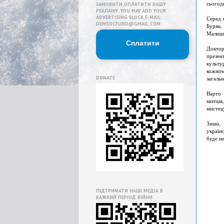
сьогодн
ЗАМОВИТИ,ОПЛАТИТИ ВАШУ
РЕКЛАМУ. YOU MAY ADD YOUR
ADVERTISING BLOCK,E-MAIL:
Серед 
DEMSOCFUND@GMAIL.COM
Буряк,
Малишк
Сплатити
Докто
презен
культу
кожном
DONATE
загальн
Варто 
митців
мистецт
Знаю, 
україн
буде не
ПІДТРИМАТИ НАШІ МЕДІА В
ВАЖКИЙ ПЕРІОД ВІЙНИ