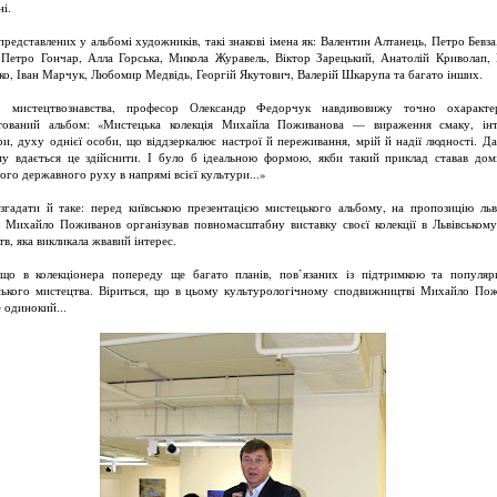
і.
представлених у альбомі художників, такі знакові імена як: Валентин Алтанець, Петро Бевза
 Петро Гончар, Алла Горська, Микола Журавель, Віктор Зарецький, Анатолій Криволап,
о, Іван Марчук, Любомир Медвідь, Георгій Якутович, Валерій Шкарупа та багато інших.
р мистецтвознавства, професор Олександр Федорчук навдивовижу точно охарактер
тований альбом: «Мистецька колекція Михайла Поживанова — вираження смаку, інт
ри, духу однієї особи, що віддзеркалює настрої й переживання, мрій й надії людності. Да
у вдається це здійснити. І було б ідеальною формою, якби такий приклад ставав дом
ого державного руху в напрямі всієї культури...»
згадати й таке: перед київською презентацією мистецького альбому, на пропозицію льв
, Михайло Поживанов організував повномасштабну виставку своєї колекції в Львівському
в, яка викликала жвавий інтерес.
що в колекціонера попереду ще багато планів, пов’язаних із підтримкою та популяр
ського мистецтва. Віриться, що в цьому культурологічному сподвижництві Михайло По
 одинокий...