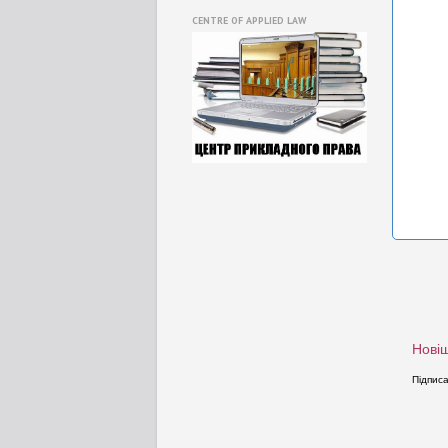
CENTRE OF APPLIED LAW
Новіш
Підпис