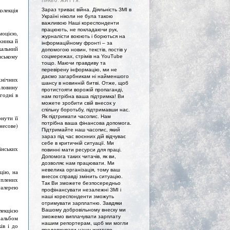
ПРАВО. ЖИТТЯ."
олекція
Зараз триває війна. Діяльність ЗМІ в
Україні ніколи не була такою
важливою Наші кореспонденти
працюють, не покладаючи рук,
моцією,
журналісти воюють і борються на
жника й
інформаційному фронті – за
кальний
допомогою новин, текстів, постів у
вському
соцмережах, стрімів на YouTube
тощо. Маючи правдиву та
перевірену інформацію, ми не
даємо загарбникам ні найменшого
хнічних
шансу в новинній битві. Отже, щоб
оловину
протистояти ворожій пропаганді,
годні в
нам потрібна ваша підтримка! Ви
можете зробити свій внесок у
спільну боротьбу, підтримавши нас.
Як підтримати часопис. Нам
нути її
потрібна ваша фінансова допомога.
несове)
Підтримайте наш часопис, який
зараз під час воєнних дій відчуває
себе в критичній ситуації. Ми
їнських
повинні мати ресурси для праці.
Допомога таких читачів, як ви,
дозволяє нам працювати. Ми
невелика організація, тому ваш
цію, на
внесок справді змінить ситуацію.
уплених
Так Ви зможете безпосередньо
галерею
профінансувати незалежні ЗМІ і
наші кореспонденти зможуть
отримувати зарплатню. Завдяки
лекцією
Вашому добровільному внеску ми
зможемо виплачувати зарплату
 альбом
нашим репортерам, щоб ми могли
ів і до
продовжувати нашу життєво