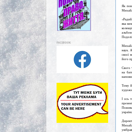
Як пов
Михай
«Радий
яка ме
колекц
альбом
Подолі
FACEBOOK
Михайл
наук. 
своєї 
його п
Свого 
на бат
наповн
Тому й
художн
І ось 
презен
Пожива
україн
Директ
Михайл
увібра