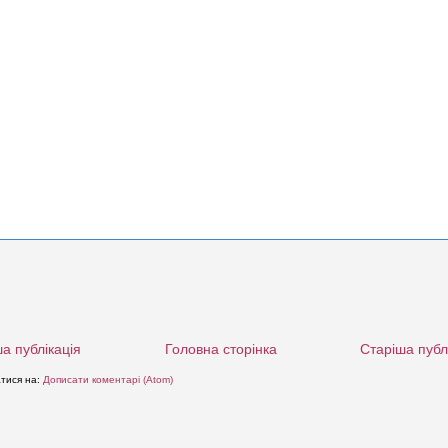
а публікація
Головна сторінка
Старіша публ
атися на:
Дописати коментарі (Atom)