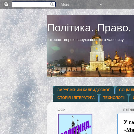
Політика. Право.
Інтернет-версія всеукраїнського часопису
ЗАРУБІЖНИЙ КАЛЕЙДОСКОП
СОЦІАЛ
ІСТОРІЯ І ЛІТЕРАТУРА
ТЕХНОЛОГІЇ
LOGO
ПʼЯТНИ
У г
«Ми