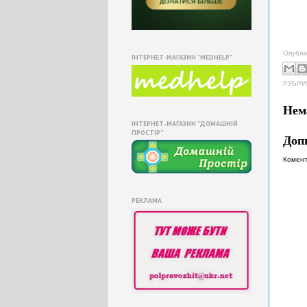
Опублі
ІНТЕРНЕТ-МАГАЗИН "MEDHELP"
РУБРИ
Нем
ІНТЕРНЕТ-МАГАЗИН "ДОМАШНІЙ
ПРОСТІР"
Доп
Комент
РЕКЛАМА