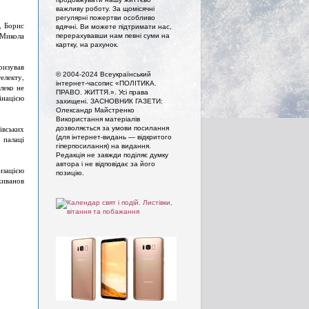
важливу роботу. За щомісячні
регулярні пожертви особливо
, Борис
вдячні. Ви можете підтримати нас,
 Микола
перерахувавши нам певні суми на
картку, на рахунок.
изував
© 2004-2024 Всеукраїнський
електу,
інтернет-часопис «ПОЛІТИКА.
леко не
ПРАВО. ЖИТТЯ.». Усi права
інацією
захищенi. ЗАСНОВНИК ГАЗЕТИ:
Олександр Майстренко
Використання матеріалів
івських
дозволяється за умови посилання
(для інтернет-видань — відкритого
 палаці
гіперпосилання) на видання.
Редакція не завжди поділяє думку
автора і не відповідає за його
изацією
позицію.
живанов