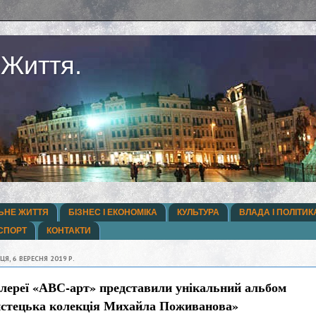
 Життя.
ЬНЕ ЖИТТЯ
БІЗНЕС І ЕКОНОМІКА
КУЛЬТУРА
ВЛАДА І ПОЛІТИК
СПОРТ
КОНТАКТИ
ЦЯ, 6 ВЕРЕСНЯ 2019 Р.
алереї «АВС-арт» представили унікальний альбом
стецька колекція Михайла Поживанова»