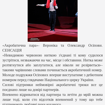
«Акробатична пара»- Вероніка та Олександр Осіпови.
СЕНСАЦІЯ
«Невидимою червоною ниткою з'єднані ті кому судилося
зустрітися, незважаючи на час, місце і обставини. Нитка може
розтягнутися або заплутатися, але ніколи не розірветься»-
такими чарівними словами починається акробатичний номер.
Молоде подружжя Осіпових вперше виступатиме з дебютним
номером перед глядачами Національного цирку України.
Силові підтримки неймовірні акробатичні трюки все це
поєднано лише на довірі партнерів.
Впевнено відриватися від партнера та летіти до мрій можна
лише тоді, коли сто відсотків впевнений у тому що тебе
підтримають люблячі руки коханого.