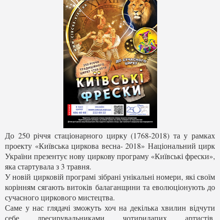
До 250 річчя стаціонарного цирку (1768-2018) та у рамках
проекту «Київська циркова весна- 2018» Національний цирк
України презентує нову циркову програму «Київські фрески»,
яка стартувала з 3 травня.
У новій цирковій програмі зібрані унікальні номери, які своїм
корінням сягають витоків балаганщини та еволюціонують до
сучасного циркового мистецтва.
Саме у нас глядачі зможуть хоч на декілька хвилин відчути
себе дресирувальниками чотирилапих артистів,