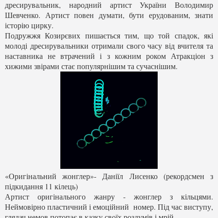
дресирувальник, народний артист України Володимир
Шевченко. Артист повен думати, бути ерудованим, знати
історію цирку.
Подружжя Козирєвих пишається тим, що той спадок, які
молоді дресирувальники отримали свого часу від вчителя та
наставника не втрачений і з кожним роком Атракціон з
хижими звірами стає популярнішим та сучаснішим.
«Оригінальний жонглер»- Даніїл Лисенко (рекордсмен з
підкидання 11 кілець)
Артист оригінального жанру - жонглер з кільцями.
Неймовірно пластичний і емоційний номер. Під час виступу,
глядач немов потопає в казку своїх роздумів і мрій.