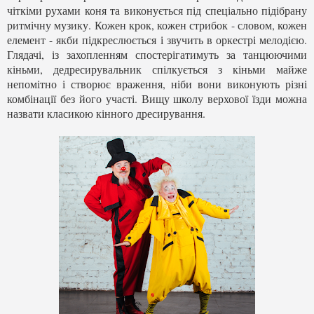
чіткіми рухами коня та виконується під спеціально підібрану
ритмічну музику. Кожен крок, кожен стрибок - словом, кожен
елемент - якби підкреслюється і звучить в оркестрі мелодією.
Глядачі, із захопленням спостерігатимуть за танцюючими
кіньми, дедресирувальник спілкується з кіньми майже
непомітно і створює враження, ніби вони виконують різні
комбінації без його участі. Вищу школу верхової їзди можна
назвати класикою кінного дресирування.