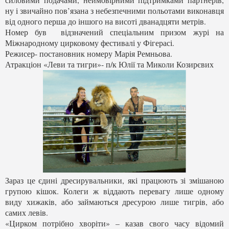
ну і звичайно пов’язана з небезпечними польотами виконавця
від одного перша до іншого на висоті дванадцяти метрів.
Номер був відзначений спеціальним призом журі на
Міжнародному цирковому фестивалі у Фігерасі.
Режисер- постановник номеру Марія Ремньова.
Атракціон «Леви та тигри»- п/к Юлії та Миколи Козирєвих
Зараз це єдині дресирувальники, які працюють зі змішаною
групою кішок. Колеги ж віддають перевагу лише одному
виду хижаків, або займаються дресурою лише тигрів, або
самих левів.
«Цирком потрібно хворіти» – казав свого часу відомий