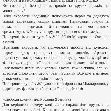
«Акробати на моноциклі»- Лілія Падалка та Ігор Родько
Ви готові до безстрашних трюків та крутих віражів на
моноциклах?
Наші акробати неодмінно полоскочать нерви та додадуть
трішки адреналіну нашим глядачам. Неймовірні трюки та
вражаючі підтримки, балансування на моноциклах
триматимуть публіку у напрузі впродовж всього номеру.
Повітряні гімнасти дует " A &J "- Юлія Макарова та Олексій
Малий
Повітряні акробати, які підкорюють простір під куполом
цирку відразу привернуть погляд глядачів. Артисти
перенесуть нас до часу створення світу, де можна зустрітися
зі спокусницею «Євою» та привабливим «Адамом».
Зваблювати чарівними чарами здатна кожна жінка, але чи
вдасться спокусити цього разу чарівним яблуком партнера
дізнаємось лише наприкінці номеру.
Повітряний дует "A &J" удостоєний бронзи на Міжнародному
цирковому фестивалі «Золотий Слон» в Іспанії.
«Свобода коней»- п/к Руслана Яремчука
Для керівника номеру коні стали справжніми друзями та
партнерами по роботі. Кінна школа верхової їзди пов’язана з