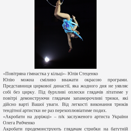
«Повітряна гімнастка у кільці»- Юлія Стеценко
Юлію можна сміливо вважати окрасою програми.
Представниця циркової династії, яка жодного дня не уявляє
собі без цирку. Під бурхливі оплески глядачів літатиме у
повітрі демонструючи глядачам запаморочливі трюки, які
дійсно варті Вашої уваги. Від легкості виконання трюків
тендітної артистки не раз перехоплювіатиме подих.
«Акробати на доріжці» – п/к заслуженого артиста України
Олега Рибченко
Акробати продемонструють глядачам стрибки на батутній