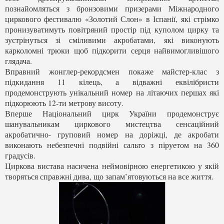
познайомляться з бронзовими призерами Міжнародного
циркового фестивалю «Золотий Слон» в Іспанії, які стрімко
пронизуватимуть повітряний простір під куполом цирку та
зустрінуться зі сміливими акробатами, які виконують
карколомні трюки щоб підкорити серця найвимогливішого
глядача.
Вправний жонглер-рекордсмен покаже майстер-клас з
підкидання 11 кілець, а відважні еквілібристи
продемонструють унікальний номер на літаючих першах які
підкорюють 12-ти метрову висоту.
Вперше Національний цирк України продемонструє
шанувальникам циркового мистецтва сенсаційний
акробатично- груповий номер на доріжці, де акробати
виконають небезпечні подвійні сальто з піруетом на 360
градусів.
Циркова вистава насичена неймовірною енергетикою у якій
творяться справжні дива, що запам’ятовуються на все життя.