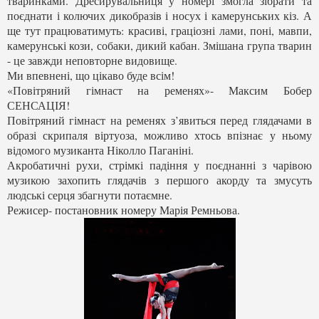
тваринками. Дресирувальниця у номері змогла зібрати та
поєднати і колючих дикобразів і носух і камерунських кіз. А
ще тут працюватимуть: красиві, граціозні лами, поні, мавпи,
камерунські кози, собаки, дикий кабан. Змішана група тварин
- це завжди неповторне видовище.
Ми впевнені, що цікаво буде всім!
«Повітряний гімнаст на ременях»- Максим Бобер
СЕНСАЦІЯ!
Повітряний гімнаст на ременях з’явиться перед глядачами в
образі скрипаля віртуоза, можливо хтось впізнає у ньому
відомого музиканта Ніколло Паганіні.
Акробатичні рухи, стрімкі падіння у поєднанні з чарівою
музикою захопить глядачів з першого акорду та змусуть
людські серця збагнути потаємне.
Режисер- постановник номеру Марія Ремньова.