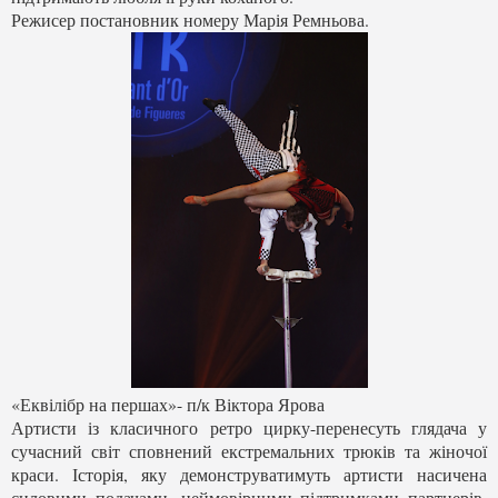
Режисер постановник номеру Марія Ремньова.
«Еквілібр на першах»- п/к Віктора Ярова
Артисти із класичного ретро цирку-перенесуть глядача у
сучасний світ сповнений екстремальних трюків та жіночої
краси. Історія, яку демонструватимуть артисти насичена
силовими подачами, неймовірними підтримками партнерів,