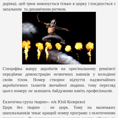
доріжці, цей трюк виконується тільки в цирку і поєднується з
запальним та динамічним ритмом.
Специфіка жанру акробатів на оригінальному реквізиті
передбачає демонстрацію незвичних навиків у володінні
своїм тілом. Номер створює відчуття надзвичайних
акробатичних талантів звичайної людини, тому перегляд
цього номеру не залишить байдужими навіть професіоналів.
Екзотична група тварин»- п/к Юлії Козирєвої
Цирк без тварин - не цирк. Тому на маленьких
шанувальників чекає кращий номер програми з екзотичними