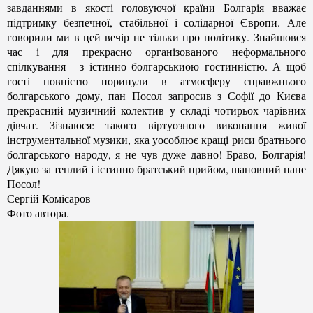
завданнями в якості головуючої країни Болгарія вважає
підтримку безпечної, стабільної і солідарної Європи. Але
говорили ми в цей вечір не тільки про політику. Знайшовся
час і для прекрасно організованого неформального
спілкування - з істинно болгарськиою гостинністю. А щоб
гості повністю поринули в атмосферу справжнього
болгарського дому, пан Посол запросив з Софії до Києва
прекрасний музичний колектив у складі чотирьох чарівних
дівчат. Зізнаюся: такого віртуозного виконання живої
інструментальної музики, яка уособлює кращі риси братнього
болгарського народу, я не чув дуже давно! Браво, Болгарія!
Дякую за теплий і істинно братський прийом, шановний пане
Посол!
Сергій Комісаров
Фото автора.