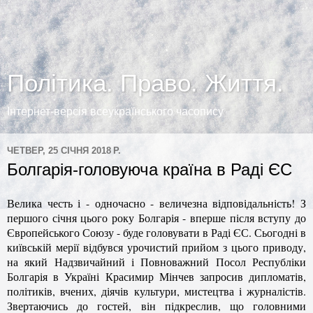
Політика. Право. Життя.
Інтернет-версія всеукраїнського часопису
ЧЕТВЕР, 25 СІЧНЯ 2018 Р.
Болгарія-головуюча країна в Раді ЄС
Велика честь і - одночасно - величезна відповідальність! З
першого січня цього року Болгарія - вперше після вступу до
Європейського Союзу - буде головувати в Раді ЄС. Сьогодні в
київській мерії відбувся урочистий прийом з цього приводу,
на який Надзвичайний і Повноважний Посол Республіки
Болгарія в Україні Красимир Мінчев запросив дипломатів,
політиків, вчених, діячів культури, мистецтва і журналістів.
Звертаючись до гостей, він підкреслив, що головними