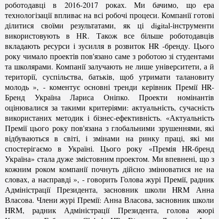
роботодавці в 2016-2017 роках. Ми бачимо, що ера
технологізації впливає на всі робочі процеси. Компанії готові
ділитися своїми результатами, як ці digital-інструменти
використовують в НR. Також все більше роботодавців
вкладають ресурси і зусилля в розвиток HR -бренду. Цього
року чимало проектів пов'язано саме з роботою зі студентами
та школярами. Компанії залучають не лише університети, а й
території, суспільства, батьків, щоб утримати талановиту
молодь », - коментує основні тренди керівник Премії HR-
Бренд Україна Лариса Оніпко. Проекти номінантів
оцінювалися за такими критеріями: актуальність, сучасність
використаних методик і бізнес-ефективність. «Актуальність
Премії цього року пов'язана з глобальними зрушеннями, які
відбуваються в світі, і змінами на ринку праці, які ми
спостерігаємо в Україні. Цього року «Премія HR-бренд
Україна» стала дуже змістовним проектом. Ми впевнені, що з
кожним роком компанії почнуть дійсно змінюватися не на
словах, а насправді », - говорить Голова журі Премії, радник
Адміністрації Президента, засновник школи HRM Анна
Власова. Члени журі Премії: Анна Власова, засновник школи
HRM, радник Адміністрації Президента, голова жюрі