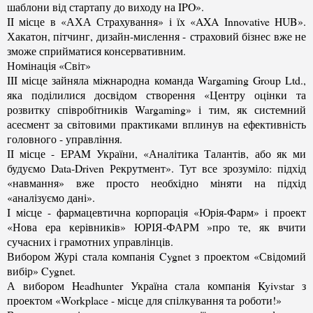
шаблони від стартапу до виходу на IPO».
II місце в «АХА Страхування» і їх «AXA Innovative HUB».
Хакатон, пітчинг, дизайн-мислення -
страховий бізнес вже не
зможе сприйматися консервативним.
Номінація «Світ»
III місце зайняла міжнародна команда Wargaming Group Ltd.,
яка поділилися досвідом створення «Центру оцінки та
розвитку співробітників Wargaming» і тим, як системний
асесмент за світовими практиками вплинув на ефективність
головного - управління.
II місце - EPAM України, «Аналітика Талантів, або як ми
будуємо Data-Driven Рекрутмент». Тут все зрозуміло: підхід
«навмання» вже просто необхідно міняти на підхід
«аналізуємо дані».
I місце - фармацевтична корпорація «Юрія-Фарм» і проект
«Нова ера керівників» ЮРІЯ-ФАРМ »про те, як вчити
сучасних і грамотних управлінців.
Вибором Журі стала компанія Cygnet з проектом «Свідомий
вибір» Cygnet.
А вибором Headhunter Україна стала компанія Kyivstar з
проектом «Workplace - місце для спілкування та роботи!»