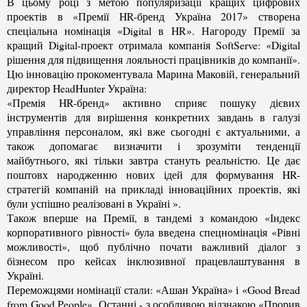
В цьому році з метою популяризації кращих цифрових
проектів в «Премії HR-бренд Україна 2017» створена
спеціальна номінація «Digital в HR». Нагороду Премії за
кращий Digital-проект отримала компанія SoftServe: «Digital
рішення для підвищення лояльності працівників до компанії».
Цю інновацію прокоментувала Марина Маковій, генеральний
директор HeadHunter Україна:
«Премія HR-бренд» активно сприяє пошуку дієвих
інструментів для вирішення конкретних завдань в галузі
управління персоналом, які вже сьогодні є актуальними, а
також допомагає визначити і зрозуміти тенденції
майбутнього, які тільки завтра стануть реальністю. Це дає
поштовх народженню нових ідей для формування HR-
стратегій компаній на прикладі інноваційних проектів, які
були успішно реалізовані в Україні ».
Також вперше на Премії, в тандемі з командою «Індекс
корпоративного рівності» була введена спецномінація «Рівні
можливості», щоб публічно почати важливий діалог з
бізнесом про кейсах інклюзивної працевлаштування в
Україні.
Переможцями номінації стали: «Ашан Україна» і «Good Bread
from Good People». Останні - з особливою відзнакою «Прорив