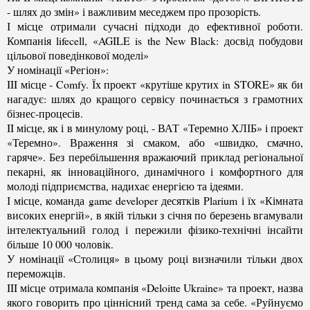
- шлях до змін» і важливим меседжем про прозорість.
І місце отримали сучасні підходи до ефективної роботи.
Компанія lifecell, «AGILE is the New Black: досвід побудови
цільової поведінкової моделі»
У номінації «Регіон»:
III місце - Comfy. Їх проект «крутіше крутих in STORE» як би
нагадує: шлях до кращого сервісу починається з грамотних
бізнес-процесів.
II місце, як і в минулому році, - ВАТ «Теремно ХЛІБ» і проект
«Теремно». Враження зі смаком, або «швидко, смачно,
гаряче». Без перебільшення вражаючий приклад регіональної
пекарні, як інноваційного, динамічного і комфортного для
молоді підприємства, надихає енергією та ідеями.
І місце, команда game developer десятків Plarium і їх «Кімната
високих енергій», в якій тільки з січня по березень вгамували
інтелектуальний голод і пережили фізико-технічні інсайти
більше 10 000 чоловік.
У номінації «Столиця» в цьому році визначили тільки двох
переможців.
III місце отримала компанія «Deloitte Ukraine» та проект, назва
якого говорить про ціннісний тренд сама за себе. «Руйнуємо