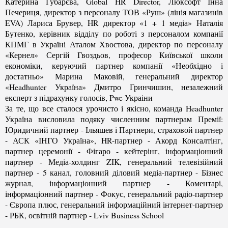
Катерина Губарєва, Global HR Director, Люксофт Інна
Печериця, директор з персоналу ТОВ «Руш» (лінія магазинів
EVA) Лариса Брувер, HR директор «1 + 1 медіа» Наталія
Бутенко, керівник відділу по роботі з персоналом компанії
КПМГ в Україні Аталом Хвостова, директор по персоналу
«Кернел» Сергій Гвоздьов, професор Київської школи
економіки, керуючий партнер компанії «Необхідно і
достатньо» Марина Маковій, генеральний директор
«Headhunter Україна» Дмитро Гринчишин, незалежний
експерт з підрахунку голосів, Pwc Украіни
За те, що все сталося урочисто і якісно, ​​команда Headhunter
Україна висловила подяку численним партнерам Премії:
Юридичний партнер - Ільяшев і Партнери, страховой партнер
- АСК «ІНГО Україна», HR-партнер - Акорд Консалтінг,
партнер церемонії - Фігаро - кейтерінг, інформаціонний
партнер - Медіа-холдинг ZIK, генеральний телевізійний
партнер - 5 канал, головний діловий медіа-партнер - Бізнес
журнал, інформаціонний партнер - Коментарі,
інформаціонний партнер - Фокус, генеральний радіо-партнер
- Європа плюс, генеральний інформаційний інтернет-партнер
- РБК, освітній партнер - Lviv Business School