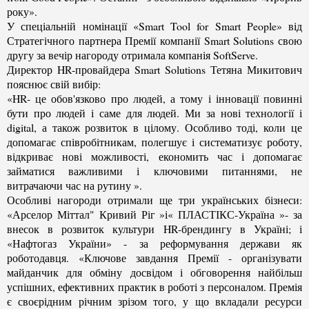
року».
У спеціальній номінації «Smart Tool for Smart People» від
Стратегічного партнера Премії компанії Smart Solutions свою
другу за вечір нагороду отримала компанія SoftServe.
Директор HR-провайдера Smart Solutions Тетяна Микитович
пояснює свій вибір:
«HR- це обов'язково про людей, а тому і інновації повинні
бути про людей і саме для людей. Ми за нові технології і
digital, а також розвиток в цілому. Особливо тоді, коли це
допомагає співробітникам, полегшує і систематизує роботу,
відкриває нові можливості, економить час і допомагає
займатися важливими і ключовими питаннями, не
витрачаючи час на рутину ».
Особливі нагороди отримали ще три українських бізнеси:
«Арселор Міттал"
Кривий Ріг »і« ПЛАСТІКС-Україна »- за
внесок в розвиток культури HR-брендингу в Україні; і
«Нафтогаз України» - за реформування держави як
роботодавця. «Ключове завдання Премії - організувати
майданчик для обміну досвідом і обговорення найбільш
успішних, ефективних практик в роботі з персоналом. Премія
є своєрідним річним зрізом того, у що вкладали ресурси