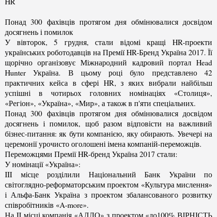
HR
Понад 300 фахівців протягом дня обмінювалися досвідом
досягнень і помилок
У вівторок, 5 грудня, стали відомі кращі HR-проекти
українських роботодавців на Премії HR-Бренд Україна 2017. Її
щорічно організовує Міжнародний кадровий портал Head
Hunter Україна. В цьому році було представлено 42
практичних кейса в сфері HR, з яких вибрали найбільш
успішні в чотирьох головних номінаціях «Столиця»,
«Регіон», «Україна», «Мир», а також в п'яти спеціальних.
Понад 300 фахівців протягом дня обмінювалися досвідом
досягнень і помилок, щоб разом відповісти на важливий
бізнес-питання: як бути компанією, яку обирають. Увечері на
церемонії урочисто оголошені імена компаній-переможців.
Переможцями Премії HR-бренд Україна 2017 стали:
У номінації «Україна»:
III місце розділили Національний Банк України по
світоглядно-реформаторським проектом «Культура мислення»
і Альфа-Банк Україна з проектом збалансованого розвитку
співробітників «A-more».
На II місці компанія «АЛЛО» з проектом «до100% ВІРНІСТЬ