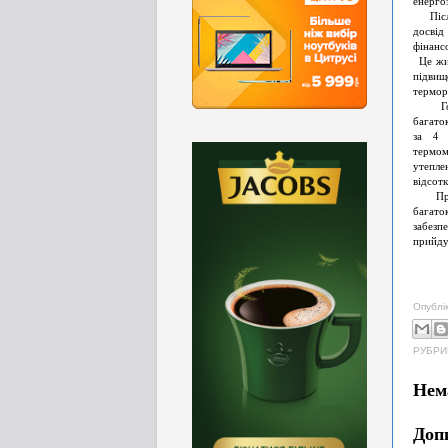
енерго
Після 
досвід
фінанс
Це жит
підвищ
термор
Голов
багато
за 4 
термом
утепле
відсотк
Прикл
багато
забезп
прийду
Опублі
РУБРИ
Нем
Доп