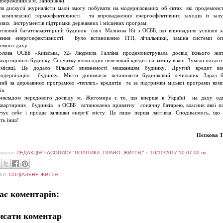
збереження в м. Запоріжжі.
дискусії журналісти мали змогу побувати на модернізованих об’єктах, які продемонс
 комплексної термоефективності та впровадження енергоефективних заходів із зал
ових інструментів підтримки державних і місцевих програм.
ловий багатоквартирний будинок (вул. Малікова 16) з ОСББ, що впровадило успішні з
ення енергоефективності. Було встановлено ІТП, лічильники, заміна системи оп
емонт даху.
а ОСББ «Київська, 52» Людмила Галліна продемонструвала досвід їхнього жит
квартирного будинку. Спочатку взяли один невеликий кредит на заміну вікон. Зуміли погаси
місяці. Це додало більшої впевненості мешканцям будинку. Другий кредит вз
одернізацію будинку. Місто допомагає встановити будинковий лічильник. Зараз 
ний за державною програмою «теплих» кредитів та за підтримки міської програми комп
ів.
адом передового досвіду м. Житомира є те, що вперше в Україні на даху одн
квартирних будинків з ОСББ встановлено приватну сонячну батарею, власник якої п
ечує себе і продає залишки енергії місту. Це лише перша ластівка. Сподіваємось, що
ть інші!
Пєскова 
ковано
РЕДАКЦІЯ ЧАСОПИСУ "ПОЛІТИКА. ПРАВО. ЖИТТЯ,"
о
10/10/2017 10:07:00 пп
КИ:
СОЦІАЛЬНЕ ЖИТТЯ
ає коментарів:
исати коментар