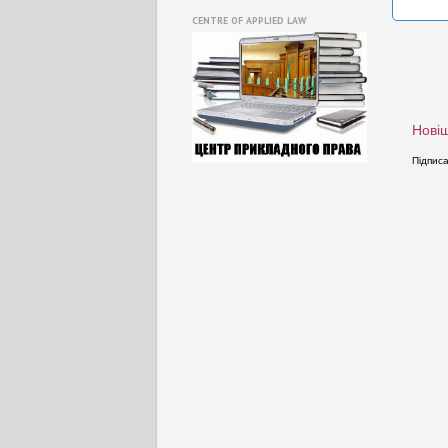
CENTRE OF APPLIED LAW
Новіш
Підпис