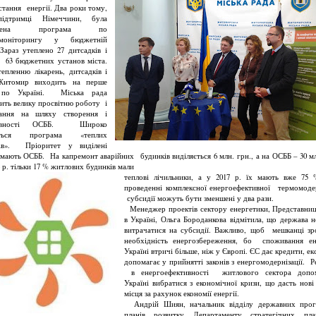
стання енергії. Два роки тому,
ідтримці Німеччини, була
ведена програма по
омоніторингу у бюджетній
 Зараз утеплено 27 дитсадків і
з 63 бюджетних установ міста.
пленню лікарень, дитсадків і
Житомир виходить на перше
 по Україні. Міська рада
ить велику просвітню роботу і
ння на шляху створення і
тивності ОСББ. Широко
ється програма «теплих
тів». Пріоритет у виділені
 мають ОСББ. На капремонт аварійних будинків виділяється 6 млн. грн., а на ОСББ – 30 мл
 р. тільки 17 % житлових будинків мали
теплові лічильники, а у 2017 р. їх мають вже 75
проведенні комплексної енергоефективної термомодер
субсидії можуть бути зменшені у два рази.
Менеджер проектів сектору енергетики, Представни
в Україні, Ольга Бороданкова відмітила, що держава 
витрачатися на субсидії. Важливо, щоб мешканці зр
необхідність енергозбереження, бо споживання ен
Україні втричі більше, ніж у Європі. ЄС дає кредити, ек
допомагає у прийнятті законів з енергомодернізації. 
в енергоефективності житлового сектора допо
Україні вибратися з економічної кризи, що дасть нові
місця за рахунок економії енергії.
Андрій Шиян, начальник відділу державних прог
планів розвитку Департаменту стратегічних план