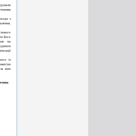
трували
ученням
аходи з
алення,
лового
ти його
яли на
будинок
енсації
ого із
овністю
 за нею
Тетяна