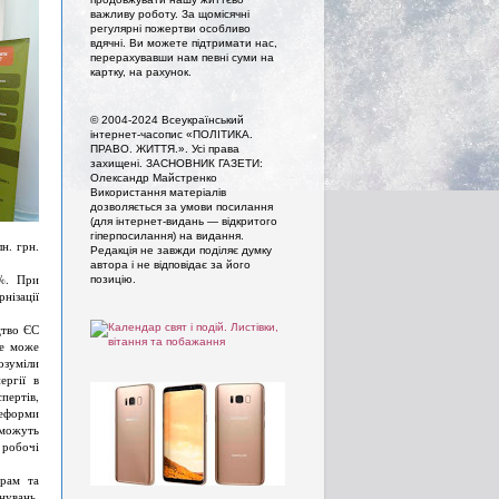
важливу роботу. За щомісячні
регулярні пожертви особливо
вдячні. Ви можете підтримати нас,
перерахувавши нам певні суми на
картку, на рахунок.
© 2004-2024 Всеукраїнський
інтернет-часопис «ПОЛІТИКА.
ПРАВО. ЖИТТЯ.». Усi права
захищенi. ЗАСНОВНИК ГАЗЕТИ:
Олександр Майстренко
Використання матеріалів
дозволяється за умови посилання
(для інтернет-видань — відкритого
гіперпосилання) на видання.
н. грн.
Редакція не завжди поділяє думку
автора і не відповідає за його
 %. При
позицію.
нізації
цтво ЄС
не може
озуміли
ергії в
спертів,
Реформи
можуть
 робочі
рам та
увань,