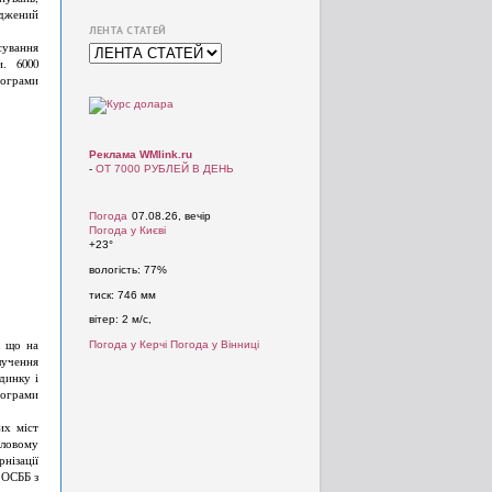
оджений
ЛЕНТА СТАТЕЙ
сування
. 6000
рограми
Реклама WMlink.ru
-
ОТ 7000 РУБЛЕЙ В ДЕНЬ
Погода
07.08.26, вечір
Погода у
Києві
+23°
вологість:
77%
тиск:
746 мм
вітер:
2 м/с,
, що на
Погода у Керчі
Погода у Вінниці
лучення
динку і
рограми
их міст
тловому
нізації
 ОСББ з