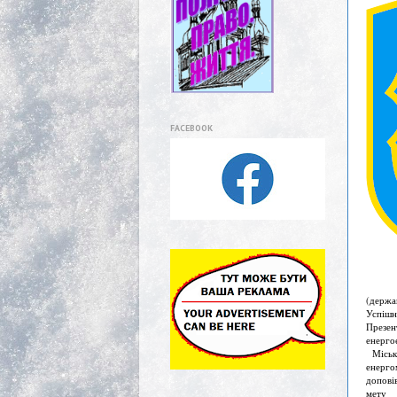
FACEBOOK
(держав
Успішн
Презен
енерго
Міськи
енерг
допові
мету 