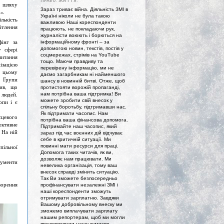
ПРАВО. ЖИТТЯ."
а шляху
Зараз триває війна. Діяльність ЗМІ в
».
Україні ніколи не була такою
ькість
важливою Наші кореспонденти
ітлення
працюють, не покладаючи рук,
журналісти воюють і борються на
фінг за
інформаційному фронті – за
допомогою новин, текстів, постів у
у сфері
соцмережах, стрімів на YouTube
питання
тощо. Маючи правдиву та
зацією
перевірену інформацію, ми не
в цьому
даємо загарбникам ні найменшого
т Групи
шансу в новинній битві. Отже, щоб
чив, що
протистояти ворожій пропаганді,
 людей.
нам потрібна ваша підтримка! Ви
можете зробити свій внесок у
опи і є
спільну боротьбу, підтримавши нас.
Як підтримати часопис. Нам
сцевого
потрібна ваша фінансова допомога.
ективне
Підтримайте наш часопис, який
 На ній
зараз під час воєнних дій відчуває
себе в критичній ситуації. Ми
повинні мати ресурси для праці.
ільної
Допомога таких читачів, як ви,
дозволяє нам працювати. Ми
рументи
невелика організація, тому ваш
внесок справді змінить ситуацію.
Так Ви зможете безпосередньо
ворення
профінансувати незалежні ЗМІ і
наші кореспонденти зможуть
отримувати зарплатню. Завдяки
Вашому добровільному внеску ми
зможемо виплачувати зарплату
нашим репортерам, щоб ми могли
продовжувати нашу життєво