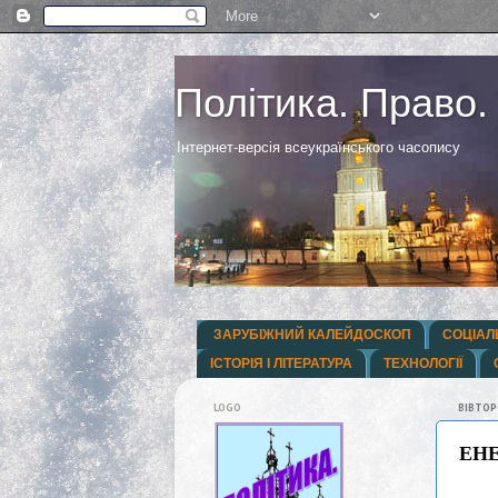
Політика. Право.
Інтернет-версія всеукраїнського часопису
ЗАРУБІЖНИЙ КАЛЕЙДОСКОП
СОЦІАЛ
ІСТОРІЯ І ЛІТЕРАТУРА
ТЕХНОЛОГІЇ
LOGO
ВІВТОР
ЕНЕ