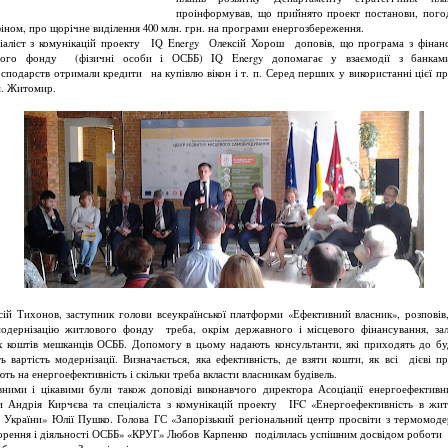
проінформував, що прийнято проект постанови, пог
фіном, про щорічне виділення 400 млн. грн. на програми енергозбереження.
ліст з комунікацій проекту IQ Energy Олексій Хорош доповів, що програма з фінан
вого фонду (фізичні особи і ОСББ) IQ Energy допомагає у взаємодії з банками
сподарств отримали кредити на купівлю вікон і т. п. Серед перших у використанні цієї п
м. Житомир.
й Тихонов, заступник голови всеукраїнської платформи «Ефективний власник», розповів
одернізацію житлового фонду треба, окрім державного і місцевого фінансування, за
х коштів мешканців ОСББ. Допомогу в цьому надають консультанти, які приходять до бу
ь вартість модернізації. Визначається, яка ефективність, де взяти кошти, як всі дієві п
ють на енергоефективність і скільки треба вкласти власникам будівель.
вними і цікавими були також доповіді виконавчого директора Асоціації енергоефективн
и Андрія Кирчєва та спеціаліста з комунікацій проекту IFC «Енергоефективність в жи
і України» Юлії Пушко. Голова ГС «Запорізький регіональний центр просвіти з термомодер
орення і діяльності ОСББ» «КРУГ» Любов Карпенко поділилась успішним досвідом роботи