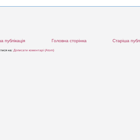
а публікація
Головна сторінка
Старіша публ
атися на:
Дописати коментарі (Atom)