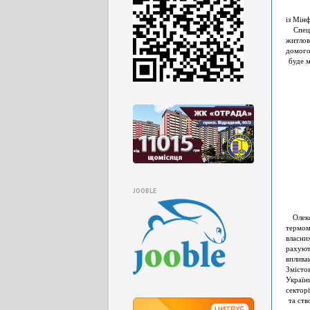
із Мін
Спеціа
житло
домого
буде 
JOOBLE
Олексі
термом
власни
рахуют
вплива
Змісто
Україн
сектор
та ств