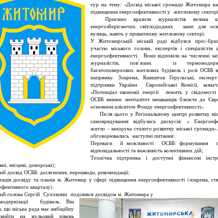
тур на тему: «Досвід міської громади Житомира н
підвищення енергоефективності у житловому секторі
Приємно вразили журналістів велика кіл
енергозберігаючих світлодіодних ламп для осв
вулиць, навіть у приватному житловому секторі.
У Житомирській міській раді відбувся прес-бри
участю міського голови, експертів і спеціалістів 
енергоефективності. Вони відповіли на численні за
журналістів, пов’язані із термомодерні
багатоповерхових житлових будівель і ролі ОСББ 
напрямку. Зокрема, Кшиштов Герульські, експер
підтримки України Європейської Комісії, зазна
«Потенціал економії енергії лежить у свідомості
ОСББ змінює менталітет мешканців ближче до Євр
основним клієнтом Фонду енергоефективності».
Після цього у Регіональному центрі розвитку мі
самоврядування відбулась дискусія: « Енергоеф
житло – запорука сталого розвитку міської громади».
обговорювались наступні питання:
Переваги й можливості ОСББ: формування сп
відповідальності та важливість колективних дій;
Технічна підтримка і доступні фінансові інст
ні, місцеві, донорські);
ий досвід ОСББ: досягнення, перешкоди, рекомендації;
тація досвіду та планів м. Житомир у сфері підвищення енергоефективності (зокрема, ст
ефективного кварталу).
й голова Сергій Сухомлин поділився досвідом м. Житомира у
омодернізації будівель. Він
в, що міська рада має амбіційну
вийти на нульовий рівень