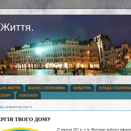
 Життя.
ЬНЕ ЖИТТЯ
БІЗНЕС І ЕКОНОМІКА
КУЛЬТУРА
ВЛАДА І ПОЛІТИК
СПОРТ
КОНТАКТИ
ОК, 10 ЖОВТНЯ 2017 Р.
РГІЯ ТВОГО ДОМУ
27 вересня 2017 р. у м. Житомирі відбувся інформ