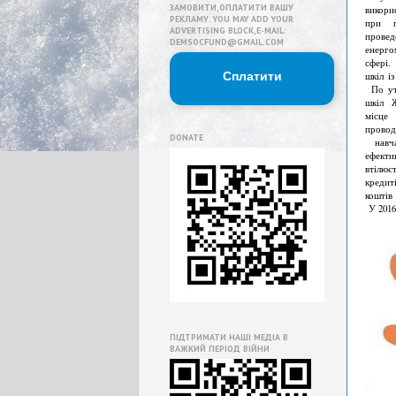
ЗАМОВИТИ,ОПЛАТИТИ ВАШУ
викори
РЕКЛАМУ. YOU MAY ADD YOUR
при п
ADVERTISING BLOCK,E-MAIL:
про
DEMSOCFUND@GMAIL.COM
енерг
сфері.
Сплатити
шкіл і
По уте
шкіл 
місце
провод
DONATE
навча
ефек
втілю
креди
коштів
У 2016
ПІДТРИМАТИ НАШІ МЕДІА В
ВАЖКИЙ ПЕРІОД ВІЙНИ