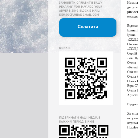
Номіна
ЗАМОВИТИ,ОПЛАТИТИ ВАШУ
РЕКЛАМУ. YOU MAY ADD YOUR
депута
ADVERTISING BLOCK,E-MAIL:
рівнос
DEMSOCFUND@GMAIL.COM
експер
Відзнак
Сплатити
Ірина 
Ірина
«СОЛІ
Оксан
DONATE
«СОЛІ
Сергі
Лев ПІ
Олена
«Батьк
Світла
Ольга 
Олена 
Віра С
Ольга 
Христи
Вірдж
Як спі
ПІДТРИМАТИ НАШІ МЕДІА В
актуал
ВАЖКИЙ ПЕРІОД ВІЙНИ
отрима
Підліс