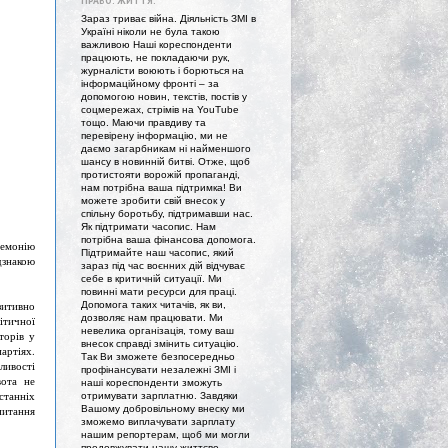
ПРАВО. ЖИТТЯ."
Зараз триває війна. Діяльність ЗМІ в
Україні ніколи не була такою
важливою Наші кореспонденти
працюють, не покладаючи рук,
журналісти воюють і борються на
інформаційному фронті – за
допомогою новин, текстів, постів у
соцмережах, стрімів на YouTube
тощо. Маючи правдиву та
перевірену інформацію, ми не
даємо загарбникам ні найменшого
шансу в новинній битві. Отже, щоб
протистояти ворожій пропаганді,
нам потрібна ваша підтримка! Ви
можете зробити свій внесок у
спільну боротьбу, підтримавши нас.
Як підтримати часопис. Нам
потрібна ваша фінансова допомога.
ремонію
Підтримайте наш часопис, який
дзнакою
зараз під час воєнних дій відчуває
себе в критичній ситуації. Ми
повинні мати ресурси для праці.
озитивно
Допомога таких читачів, як ви,
дозволяє нам працювати. Ми
ітичної
невелика організація, тому ваш
торів у
внесок справді змінить ситуацію.
артіях.
Так Ви зможете безпосередньо
ливості
профінансувати незалежні ЗМІ і
вота не
наші кореспонденти зможуть
станніх
отримувати зарплатню. Завдяки
Вашому добровільному внеску ми
питання
зможемо виплачувати зарплату
нашим репортерам, щоб ми могли
продовжувати нашу життєво