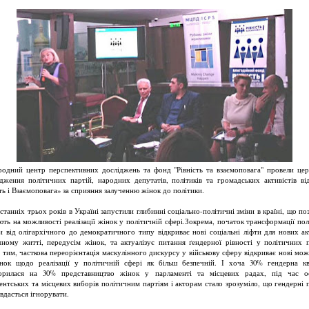
одний центр перспективних досліджень та фонд "Рівність та взаємоповага" провели це
дження політичних партій, народних депутатів, політиків та громадських активістів ві
сть і Взаємоповага» за сприяння залученню жінок до політики.
станніх трьох років в Україні запустили глибинні соціально-політичні зміни в країні, що п
ють на можливості реалізації жінок у політичній сфері.Зокрема, початок трансформації пол
и від олігархічного до демократичного типу відкриває нові соціальні ліфти для нових ак
чному житті, передусім жінок, та актуалізує питання ґендерної рівності у політичних п
з тим, часткова переорієнтація маскулінного дискурсу у військову сферу відкриває нові мож
нок щодо реалізації у політичній сфері як більш безпечній. І хоча 30% гендерна к
орилася на 30% представництво жінок у парламенті та місцевих радах, під час о
ентських та місцевих виборів політичним партіям і акторам стало зрозуміло, що гендерні 
вдасться ігнорувати.