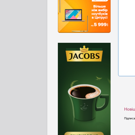
Новіш
Підпис