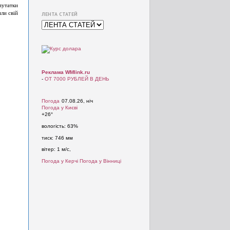
путатки
или свій
ЛЕНТА СТАТЕЙ
Реклама WMlink.ru
-
ОТ 7000 РУБЛЕЙ В ДЕНЬ
Погода
07.08.26, ніч
Погода у
Києві
+26°
вологість:
63%
тиск:
746 мм
вітер:
1 м/с,
Погода у Керчі
Погода у Вінниці