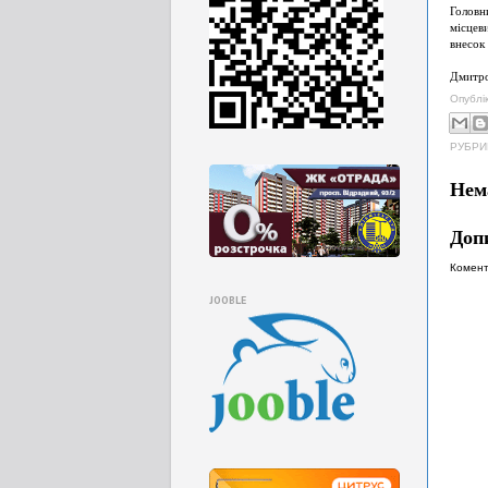
Головн
місцеви
внесок 
Дмитр
Опублі
РУБРИ
Нем
Доп
Комент
JOOBLE