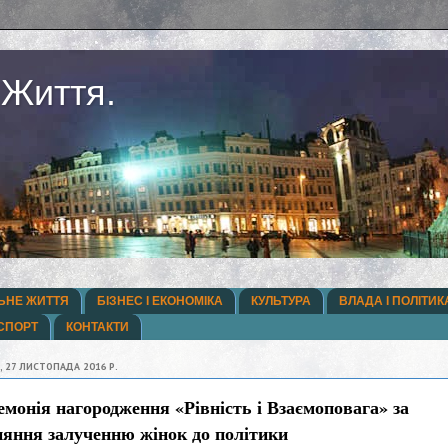
 Життя.
ЬНЕ ЖИТТЯ
БІЗНЕС І ЕКОНОМІКА
КУЛЬТУРА
ВЛАДА І ПОЛІТИК
СПОРТ
КОНТАКТИ
, 27 ЛИСТОПАДА 2016 Р.
монія нагородження «Рівність і Взаємоповага» за
ияння залученню жінок до політики