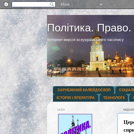
Політика. Право.
Інтернет-версія всеукраїнського часопису
ЗАРУБІЖНИЙ КАЛЕЙДОСКОП
СОЦІАЛ
ІСТОРІЯ І ЛІТЕРАТУРА
ТЕХНОЛОГІЇ
LOGO
НЕДІЛЯ
Цере
спр