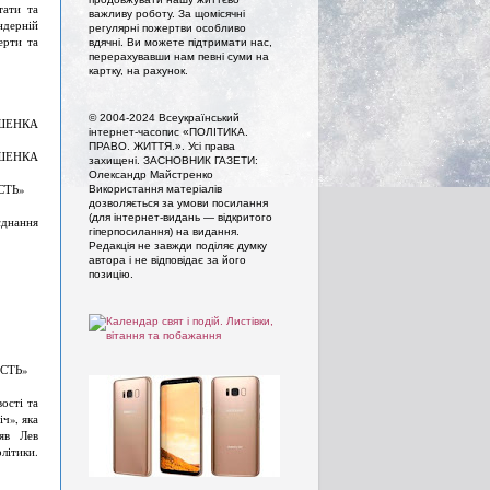
тати та
важливу роботу. За щомісячні
ндерній
регулярні пожертви особливо
ерти та
вдячні. Ви можете підтримати нас,
перерахувавши нам певні суми на
картку, на рахунок.
© 2004-2024 Всеукраїнський
ОШЕНКА
інтернет-часопис «ПОЛІТИКА.
ПРАВО. ЖИТТЯ.». Усi права
ОШЕНКА
захищенi. ЗАСНОВНИК ГАЗЕТИ:
Олександр Майстренко
СТЬ»
Використання матеріалів
дозволяється за умови посилання
(для інтернет-видань — відкритого
днання
гіперпосилання) на видання.
Редакція не завжди поділяє думку
автора і не відповідає за його
позицію.
ІСТЬ»
ості та
ч», яка
ляв Лев
літики.