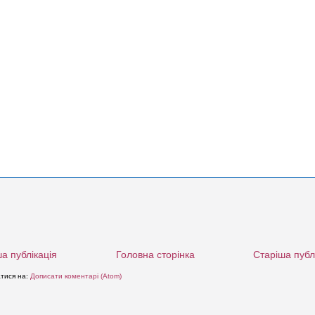
а публікація
Головна сторінка
Старіша публ
атися на:
Дописати коментарі (Atom)