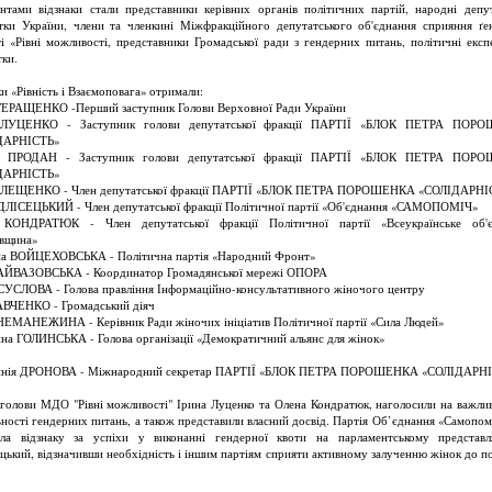
нтами відзнаки стали представники керівних органів політичних партій, народні депу
тки України, члени та членкині Міжфракційного депутатського об'єднання сприяння ґе
ті «Рівні можливості, представники Громадської ради з гендерних питань, політичні експ
тки.
и «Рівність і Взаємоповага» отримали:
ГЕРАЩЕНКО -Перший заступник Голови Верховної Ради України
 ЛУЦЕНКО - Заступник голови депутатської фракції ПАРТІЇ «БЛОК ПЕТРА ПОР
ДАРНІСТЬ»
а ПРОДАН - Заступник голови депутатської фракції ПАРТІЇ «БЛОК ПЕТРА ПОР
ДАРНІСТЬ»
й ЛЕЩЕНКО - Член депутатської фракції ПАРТІЇ «БЛОК ПЕТРА ПОРОШЕНКА «СОЛІДАРНІ
ДЛІСЕЦЬКИЙ - Член депутатської фракції Політичної партії «Об'єднання «САМОПОМІЧ»
 КОНДРАТЮК - Член депутатської фракції Політичної партії «Всеукраїнське об'є
івщина»
на ВОЙЦЕХОВСЬКА - Політична партія «Народний Фронт»
АЙВАЗОВСЬКА - Координатор Громадянської мережі ОПОРА
СУСЛОВА - Голова правління Інформаційно-консультативного жіночого центру
АВЧЕНКО - Громадський діяч
НЕМАНЕЖИНА - Керівник Ради жіночих ініціатив Політичної партії «Сила Людей»
на ГОЛИНСЬКА - Голова організації «Демократичний альянс для жінок»
инія ДРОНОВА - Міжнародний секретар ПАРТІЇ «БЛОК ПЕТРА ПОРОШЕНКА «СОЛІДАРН
вголови МДО "Рівні можливості" Ірина Луценко та Олена Кондратюк, наголосили на важлив
ьності гендерних питань, а також представили власний досвід. Партія Об’єднання «Самопомі
ла відзнаку за успіхи у виконанні гендерної квоти на парламентському представ
ецький, відзначивши необхідність і іншим партіям сприяти активному залученню жінок до по