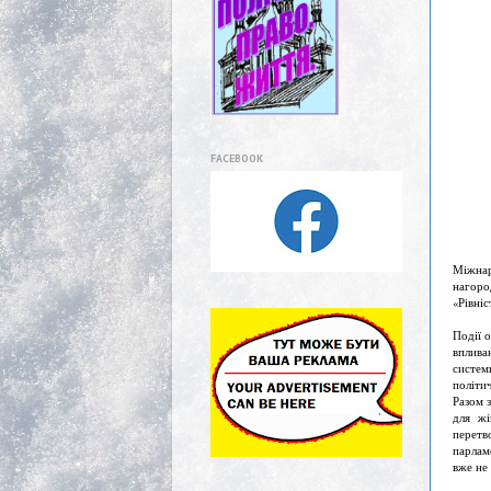
FACEBOOK
Міжнар
нагоро
«Рівні
Події о
вплива
систем
політи
Разом 
для жі
перетв
парлам
вже не 