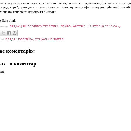
им підсумком стали саме ті позитивні зміни, якими і парламентарі, і депутати та де
х рад, партії, громадянське суспільство спільно сприяли у сфері гендерної рівності та зроб
у справу гендерної демократії в Україні.
о Нагорний
ковано
РЕДАКЦІЯ ЧАСОПИСУ "ПОЛІТИКА. ПРАВО. ЖИТТЯ,"
о
11/27/2016 05:15:00 дп
КИ:
ВЛАДА І ПОЛІТИКА
,
СОЦІАЛЬНЕ ЖИТТЯ
ає коментарів:
исати коментар
арі