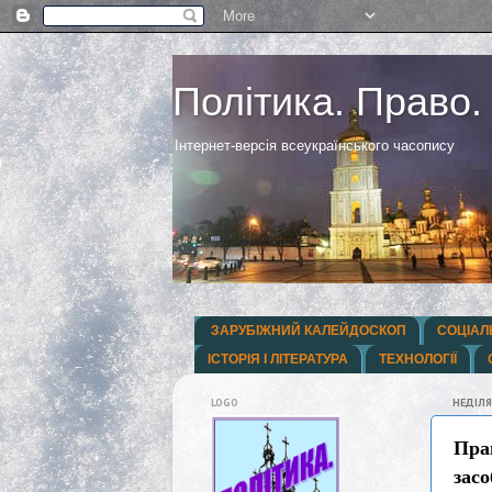
Політика. Право.
Інтернет-версія всеукраїнського часопису
ЗАРУБІЖНИЙ КАЛЕЙДОСКОП
СОЦІАЛ
ІСТОРІЯ І ЛІТЕРАТУРА
ТЕХНОЛОГІЇ
LOGO
НЕДІЛЯ
Прав
засо