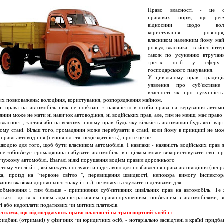
Право власності - це с
правових норм, що рег
відносини щодо волод
користування і розпоря
власником належним йому ма
розсуд власника і в його інтер
також по усуненню втручанн
третіх осіб у сферу
господарського панування.
У цивільному праві традиці
уявлення про суб'єктивне
власності як про сукупніст
их повноважень: володіння, користування, розпорядження майном.
ні права на автомобіль ніяк не пов'язані з наявністю в особи права на керування автомо
янин може не мати ні навичок автоводіння, ні водійських прав, але, тим не менш, має прав
власності, заставі або на всякому іншому праві будь-яку кількість автомашин будь-якої варт
кому стані. Більш того, громадянин може перебувати в стані, коли йому в принципі не мо
 право автоводіння (неповноліття, недієздатність), проте це не
шкодою для того, щоб бути власником автомобілів. І навпаки - наявність водійських прав
не зобов'язує громадянина набувати автомобіль, він цілком може використовувати свої пр
а чужому автомобілі. Взагалі ніякі порушення водієм правил дорожнього
в тому числі й ті, які можуть послужити підставою для позбавлення права автоводіння (непр
ка, проїзд на "червоне світло ", перевищення швидкості, непокора вимогу інспекто
вання вказівки дорожнього знаку і т.п.), не можуть служити підставами для
 обмеження і тим більше - припинення суб'єктивних цивільних прав на автомобіль. Те
иться і до всіх іншим адміністративним правопорушенням, пов'язаним з автомобілями, з
ті або недоплати податкових чи митних платежів.
нтами, що підтверджують право власності на транспортний засіб є:
придбані (отримані) у фізичних чи юридичних осіб, - нотаріально засвідчені в країні придба