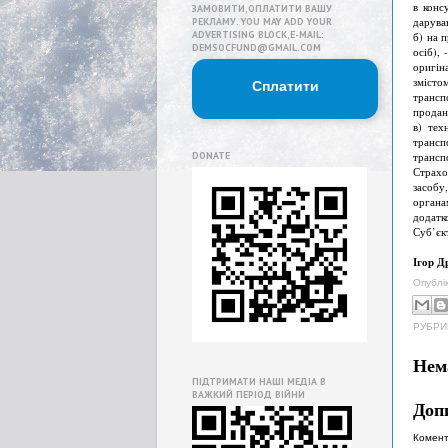
в конс
ЗАМОВИТИ,ОПЛАТИТИ ВАШУ
дарува
РЕКЛАМУ. YOU MAY ADD YOUR
ADVERTISING BLOCK,E-MAIL:
б) на 
DEMSOCFUND@GMAIL.COM
осіб),
оригін
змісто
Сплатити
трансп
продан
в) тех
трансп
DONATE
трансп
Страхо
засобу
органа
додатк
Суб’єк
Ігор Д
Опублі
РУБРИ
Нем
ПІДТРИМАТИ НАШІ МЕДІА В
ВАЖКИЙ ПЕРІОД ВІЙНИ
Доп
Комент