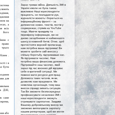
ПРАВО. ЖИТТЯ."
истема
Зараз триває війна. Діяльність ЗМІ в
Україні ніколи не була такою
улюють
важливою Наші кореспонденти
іння,
працюють, не покладаючи рук,
дження
журналісти воюють і борються на
йном на
інформаційному фронті – за
есах, а
допомогою новин, текстів, постів у
я всіх
соцмережах, стрімів на YouTube
тощо. Маючи правдиву та
 його
перевірену інформацію, ми не
даємо загарбникам ні найменшого
йним є
шансу в новинній битві. Отже, щоб
 право
протистояти ворожій пропаганді,
ь трьох
нам потрібна ваша підтримка! Ви
можете зробити свій внесок у
білем .
спільну боротьбу, підтримавши нас.
Як підтримати часопис. Нам
о
потрібна ваша фінансова допомога.
ості і в
Підтримайте наш часопис, який
же бути
зараз під час воєнних дій відчуває
себе в критичній ситуації. Ми
 жодним
повинні мати ресурси для праці.
ава для
Допомога таких читачів, як ви,
дозволяє нам працювати. Ми
невелика організація, тому ваш
авильна
внесок справді змінить ситуацію.
ра ДАІ,
Так Ви зможете безпосередньо
профінансувати незалежні ЗМІ і
 ж саме
наші кореспонденти зможуть
окрема,
отримувати зарплатню. Завдяки
Вашому добровільному внеску ми
зможемо виплачувати зарплату
нашим репортерам, щоб ми могли
ння або
продовжувати нашу життєво