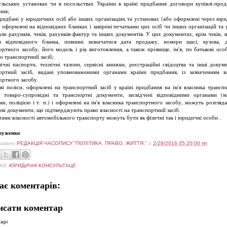
ульських установах чи в посольствах України в країні придбання договори купівлі-про
ння;
придбані у юридичних осіб або інших організаціях та установах (або оформлені через юр
 - оформлені на відповідних бланках і завірені печатками цих осіб чи інших організацій та 
али рахунків, чеків, рахунків-фактур та інших документів. У цих документах, крім чеків, зг
м відповідного бланка, повинні зазначатися дата продажу, номери шасі, кузова, 
ортного засобу, його модель і рік виготовлення, а також прізвище, ім'я, по батькові особ
о транспортний засіб;
нічні паспорти, технічні талони, сервісні книжки, реєстраційні свідоцтва та інші докум
ортний засіб, видані уповноваженими органами країни придбання, із зазначенням в
ортного засобу.
ві поліси, оформлені на транспортний засіб у країні придбання на ім'я власника трансп
, товаро-супровідні та транспортні документи, засвідчені відповідними органами (
ми, поліцією і т. п.) і оформлені на ім'я власника транспортного засобу, можуть розгляда
ові документи, що підтверджують право власності на транспортний засіб.
тами власності автомобільного транспорту можуть бути як фізичні так і юридичні особи .
руженко
ковано
РЕДАКЦІЯ ЧАСОПИСУ "ПОЛІТИКА. ПРАВО. ЖИТТЯ,"
о
2/28/2016 05:20:00 пп
КИ:
ЮРИДИЧНІ КОНСУЛЬТАЦІЇ
ає коментарів:
исати коментар
арі