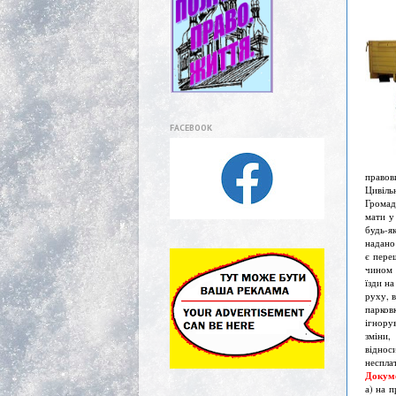
FACEBOOK
правов
Цивіль
Громад
мати у 
будь-я
надано
є пере
чином 
їзди н
руху, 
парков
ігнору
зміни,
віднос
неспла
Докуме
а) на 