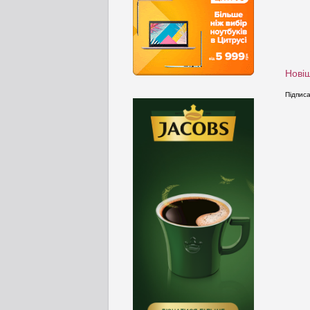
Новіш
Підпис