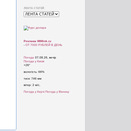
ЛЕНТА СТАТЕЙ
Реклама WMlink.ru
-
ОТ 7000 РУБЛЕЙ В ДЕНЬ
Погода
07.08.26, вечір
Погода у
Києві
+26°
вологість:
66%
тиск:
746 мм
вітер:
2 м/с,
Погода у Керчі
Погода у Вінниці