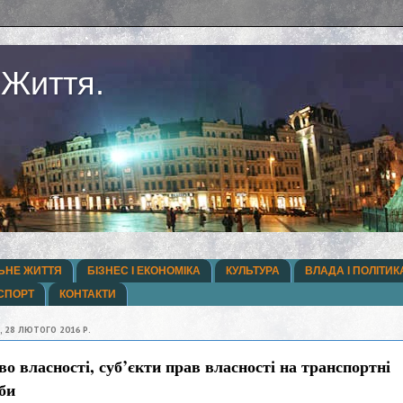
 Життя.
ЬНЕ ЖИТТЯ
БІЗНЕС І ЕКОНОМІКА
КУЛЬТУРА
ВЛАДА І ПОЛІТИК
СПОРТ
КОНТАКТИ
, 28 ЛЮТОГО 2016 Р.
о власності, суб’єкти прав власності на транспортні
би