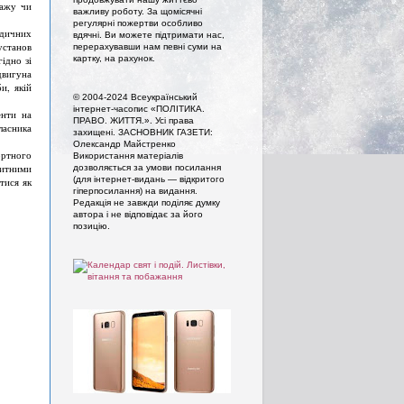
дажу чи
важливу роботу. За щомісячні
регулярні пожертви особливо
идичних
вдячні. Ви можете підтримати нас,
установ
перерахувавши нам певні суми на
картку, на рахунок.
ідно зі
двигуна
и, якій
© 2004-2024 Всеукраїнський
інтернет-часопис «ПОЛІТИКА.
енти на
ПРАВО. ЖИТТЯ.». Усi права
ласника
захищенi. ЗАСНОВНИК ГАЗЕТИ:
Олександр Майстренко
ортного
Використання матеріалів
митними
дозволяється за умови посилання
(для інтернет-видань — відкритого
тися як
гіперпосилання) на видання.
Редакція не завжди поділяє думку
автора і не відповідає за його
позицію.