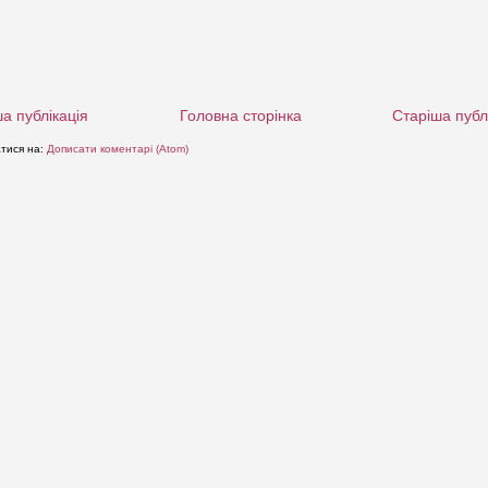
а публікація
Головна сторінка
Старіша публ
атися на:
Дописати коментарі (Atom)