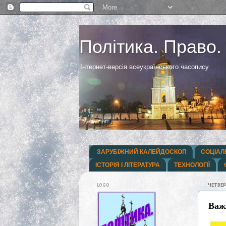
Політика. Право.
Інтернет-версія всеукраїнського часопису
ЗАРУБІЖНИЙ КАЛЕЙДОСКОП
СОЦІАЛ
ІСТОРІЯ І ЛІТЕРАТУРА
ТЕХНОЛОГІЇ
LOGO
ЧЕТВЕР
Важ