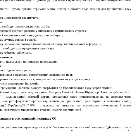
;
аменти і судові органи отримали міцну основу в області прав людини для прийняття і тлу
.
та її протоколи гарантують:
на:
я, свободу і недоторканність особи;
ведливий судовий розгляд у цивільних і кримінальних справах;
ь і висунення своєї кандидатури на виборах;
ду думки, совісті і релігії;
оду вираження поглядів (включаючи свободу засобів масової інформації);
о і свободу розпоряджатися власністю;
ду зібрань і об'єднань.
оняються
:
ури і нелюдське і принизливе поводження;
а;
во і підневільна праця;
имінація в реалізації гарантованих конвенцією прав;
рення з країни власних громадян або відмова їм у в'їзді в країну;
тивне видворення іноземців.
 громадяни і держави можуть звертатися до Європейського суду з прав людини.
йський суд з прав людини (англ. European Court of Human Rights, фр. Cour européenne des dr
e) - міжнародний судовий орган, юрисдикція якого поширюється на всі держави-чле
, що ратифікували Європейську конвенцію про захист прав людини і основних свобо
кації Україною:17.07.1997)
, і включає всі питання, що стосуються тлумачення і засто
ції, включаючи міждержавні справи і скарги окремих осіб.
людини в усіх зовнішніх політиках ЄС
ияє дотриманню прав людини в усіх без винятку аспектах своєї зовнішньої діяльності. Зокр