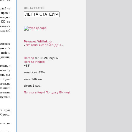
атії та
ЛЕНТА СТАТЕЙ
 прав і
завдяки
ь ЄС до
язалися
ократії
Реклама WMlink.ru
великих
-
ОТ 7000 РУБЛЕЙ В ДЕНЬ
ок - їх
 шкіри,
дження,
Погода
07.08.26, вдень
Погода у
Києві
люють і
+33°
янам у
вологість:
45%
ють під
кі були
тиск:
746 мм
агальна
вітер:
1 м/с,
оложний
агальна
Погода у Керчі
Погода у Вінниці
ду на її
ст прав
0 році.
ають на
нізм їх