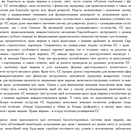
 які борються за права людини в усьому світі, часто стають об'єктом гноблення і фі
у. ЄС інтенсифікує свою політичну і фінансову підтримку для правозахисників, а також ак
усилля для боротьби проти всіх форм репресій. Рішуче налаштоване і незалежне грома
ьство є надважливим чинником для функціонування демократії та дотримання прав 
сно ефективну взаємодію з громадянським суспільством є наріжним каменем успішної пол
ері. ЄС надає дуже важливого значення своєму регулярному діалогу з громадянським суспі
редині, так і поза Союзом. Як провідний донор громадянського суспільства, ЄС пр
мувати правозахисників, використовуючи механізми Європейського інструменту з демокр
юдини і робить операції по фінансуванню правозахисних ініціатив гнучкими і доступними.
ає пріоритетність прав людини в своїх відносинах з іншими країнами за межами Євр
ючи стратегічних партнерів. Спираючись на універсальні норми, політика ЄС з прав
сно враховує особливості кожної окремої країни (не в останню чергу за рахунок р
альних стратегій з прав людини). ЄС завжди прагнути до конструктивної взаємодії з
ми за межами Євросоюзу. Тому він продовжує поглиблювати свої діалоги та консультації
 з партнерами, а також стежить, щоб ці діалоги приводили до реальних результатів. ЄС
має проблему прав людини в усіх належних формах двостороннього політичного ді
ючи зустрічі високого рівня. Крім того, ЄС працює разом з партнерами для визначення сфер,
икористовувати свої фінансові інструменти, присвячені підтримці конкретних геогр
ів, для підтримки проектів по зміцненню прав людини, включаючи підтримку освітніх та нав
тив щодо дотримання цих прав. Однак у разі виникнення випадків порушення прав люд
стовує весь спектр інструментів, який він має у своєму розпорядженні, включаючи сан
не засудження. ЄС активізує свої зусилля, щоб положення щодо прав людини в політичних р
 з іншими країнами використовувалися краще. У своїх діях по відношенню до країн-у
йської політики сусідства ЄС підтримує всеосяжні локальні політичні реформи (зокр
гою політики «більше [підтримки] в обмін на більше [реформ]»), в центрі яких знах
атія і права людини. Права людини - в осерді політики розширення ЄС.
рігає свою прихильність ідеї потужної багатосторонньої системи прав людини, я
ечити об'єктивний моніторинг дотримання цих прав і закликати всі країни світу їх дотриму
ає енергійний опір будь-яким спробам поставити під сумнів у всесвітньому забезпечен