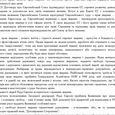
альності цих прав.
 21 Договору про Європейський Союз підтверджує прагнення ЄС сприяти розвитку демокр
юдини за допомогою всіх своїх зовнішніх впливів. Вступ в дію Хартії ЄС з основних
ктива визнання Європейським Союзом юрисдикції Європейського суду з прав людини - 
анню Євросоюзу до Європейської конвенції з прав людини - підтвердили прихильніст
ження прав людини в усіх сферах життя. У своїх кордонах ЄС і його країни-члени зобов'
и прикладом забезпечення поваги цих прав. Сприяння та підтримку прав людини та дем
изначили своєї спільною відповідальністю дій Союзу за його межами.
 прав людини - повага життя і гідності кожної окремої людини - присутні в більшості 
й і філософських вчень світу. Права людини не можна купити, заробити або отримати в спад
ють "невід'ємними", тому що вони притаманні кожній людині, незалежно від раси, кольору
 мови, релігії, політичних чи інших переконань, національного або соціального похо
ого стану, народження або будь-яких інших обставин.
людини відіграють особливу роль у взаємовідносинах людини і держави. Вони контро
юють здійснення державної влади над окремою людиною, надають свободи громад
инах з державою і вимагають від держави задоволення основних потреб людей, що підпада
рисдикцію. Найкраще ці права викладаються в міжнародно-правових документах, я
ені державами і в яких містяться норми прав людини. Найбільшу популярність здобула З
ація прав людини, прийнята Генеральною Асамблеєю ООН в 1948 році, цей основоп
нт і в даний час має величезний вплив у всьому світі. Багато юристів стверджують, що З
ція вже набула обов'язкову юридичну силу на основі міжнародних звичаїв і практики, з огля
вання в конституціях і судах багатьох країн.
льшості людей Рада Європи асоціюється з правами людини
ючись положеннями Загальної декларації, Рада Європи прийняла Конвенцію про захи
 і основних свобод, - така її повна назва. Цей документ був відкритий для підписання в 195
овні риси надають Конвенції особливої ​​ваги:
а і свободи кожної людини гарантовані державами - учасницями, або, як їх назив
одно-правовій мові, "Договірними Сторонами";
ше в рамках міжнародного договору про захист прав людини був створений конкретний меха