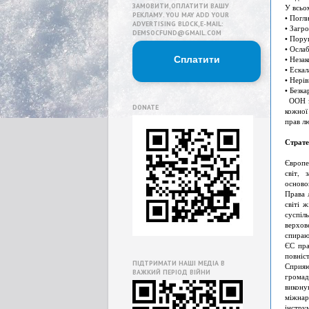
ЗАМОВИТИ,ОПЛАТИТИ ВАШУ
У всьом
РЕКЛАМУ. YOU MAY ADD YOUR
• Погли
ADVERTISING BLOCK,E-MAIL:
• Загр
DEMSOCFUND@GMAIL.COM
• Пору
• Осла
Сплатити
• Незак
• Ескал
• Нері
• Безка
ООН за
DONATE
кожної
прав л
Страте
Європе
світ, 
осново
Права 
світі 
суспіл
верхов
спираю
ЄС пра
повніс
ПІДТРИМАТИ НАШІ МЕДІА В
Сприяю
ВАЖКИЙ ПЕРІОД ВІЙНИ
громад
викону
міжнар
інстру