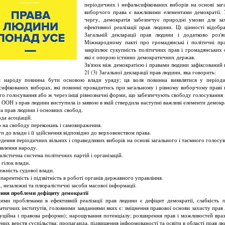
періодичних і нефальсифікованих виборів на основі заг
виборчого права є важливими елементами демократії.
чергу, демократія забезпечує природні умови для за
ефективної реалізації прав людини. Ці цінності відобр
Загальній декларації прав людини і додатково роз'я
Міжнародному пакті про громадянські і політичні пр
закріплює сукупність політичних прав і громадянських 
які є опорою істинно демократичних держав.
Зв'язок між демократією і правами людини зафіксований в
21 (3) Загальної декларації прав людини, яка говорить:
народу повинна бути основою влади уряду; ця воля повинна виявлятися у період
сифікованих виборах, які повинні провадитись при загальному і рівному виборчому праві
го голосування або ж через інші рівнозначні форми, що забезпечують свободу голосування 
я ООН з прав людини виступила із заявою в якій ствердила наступні важливі елементи демокра
га прав людини і основних свобод.
да асоціацій.
о на свободу переконань і самовираження.
п до влади і її здійснення відповідно до верховенством права.
едення періодичних вільних і справедливих виборів на основі загального і таємного голосув
явлення народу.
лістична система політичних партій і організацій.
 гілок влади.
ежність судової влади.
парентність і підзвітність в роботі органів державного управління.
і, незалежні та плюралістичні засоби масової інформації.
ння проблеми дефіциту демократії
ими проблемами в ефективній реалізації прав людини є дефіцит демократії, слабкість лі
атичних інститутів, головними завданнями яких є: зміцнення правової основи захисту прав
туційна і правова реформи); нарощування потенціалу; розширення прав і можливостей враз
ених верств суспільства; пропаганда, підвищення інформованості та освіти в області прав л