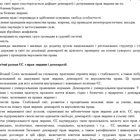
у світі зараз спостерігається дефіцит демократії і дотримання прав людини як-то:
блення бідності.
оза безпеки людини.
шення прав і перешкоди в здійсненні основних свобод особистості.
блення принципів верховенства права, зокрема, під приводом антитерористичних заходів.
онна окупація із застосуванням сили.
ація збройних конфліктів.
вноправність окремих груп громадян в судовій системі.
рність.
вжди закликала і закликає до додатку зусиль національних і регіональних структур і ст
 держави в світі по реалізації демократії як цілісного принципу на основі суворого дот
юдини і принципів верховенства права.
гічні рамки ЄС з прав людини і демократії
йський Союз заснований на спільному прагненні сприяти миру і стабільності, а також поб
заснований на шануванні прав людини, демократії та верховенства права. Ці при
положними для всіх аспектів внутрішньої і зовнішньої політики ЄС.
людини є універсальними правовими нормами. Демократія є універсальним прагненням. У
жінки і чоловіки прагнуть прожити життя вільно, гідно і безпечно у відкритих і демокр
ьствах, заснованих на правах людини і
енстві права. Стабільний світ, розвиток і процвітання можливі лише за умови, як
ться на повагу прав людини, демократії та верховенства права.
гне зміцнювати свої зусилля, спрямовані на забезпечення прав людини для всіх. ЄС пр
тю підтримувати своєю вагою адвокатів свободи, демократії і прав людини в усьому світі.
чи універсальності прав людини, ЄС підтверджує свою прихильність захисту всіх прав 
янських, політичних, економічних, соціальних, культурних і т.д .. ЄС закликає всі 
вати положення Загальної декларації прав людини, а також ратифікувати і виконувати 
одні договори в цій сфері, включаючи ключові конвенції з трудових прав та регі
менти щодо захисту прав людини. ЄС виступає проти будь-якої спроби підірвати по