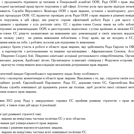
 і продовжить піднімати ці питання в Генеральній асамблеї ООН, Раді ООН з прав лю
одної організації праці проти порушень у цій сфері. Істотну роль при цьому відіграє незал
тивність Служби Верховного Комісара ООН з прав людини, установ з моніторингу дого
льні процедури ООН. ЄС відзначає провідну роль Ради ООН з прав людини в рішенні невід
ів порушень в цій сфері, він рішуче сприяє ефективній роботі Ради і для цього 
ацювати з країнами з усіх регіонів світу. ЄС і країни-члени Союзу взяли на себе зобов'
нтровані на рекомендаціях ООН, в двосторонніх відносинах з усіма країнами за межами ЄС
и-члени ЄС рішуче налаштовані на виконання цих рекомендації в своїх власних кордо
яє пильну увагу на рівень виконання зобов'язань з боку країн, що не входять в ЄС,
зання взяли на себе, і роблять зусилля для підтримки їх виконання.
довжує брати участь в роботі в області прав людини, яку здійснюють Рада Європи та ОБ
 в партнерстві з регіональними та іншими організаціями - Африканським Союзом, Асо
 Південно-Східної Азії, Південно-азіатської асоціації регіонального співробітництва, Орган
анських держав, Арабської лігою, Організацією ісламської співпраці і Форумом островів
, прагнучи стимулювати консолідацію механізмів дотримання прав людини .
атичний мандат Європейського парламенту надає йому особливого
тету і експертну компетенцію в області прав людини. Важливим є те, що, слідуючи своїм ос
уційних ролей, Європейський Парламент, Рада ЄС, держави-члени ЄС, Європейська Ком
йська служба зовнішньої дії працюють разом ще тісніше, щоб досягти своєї спільної ме
ення поваги прав людини.
вня 2012 року Рада у закордонних справах ЄС прийняв рамкову стратегію з прав л
тії, а також план дій щодо її реалізації.
 ідеї рамкової стратегії такі:
 людини як невід'ємна частина політики ЄС у всіх областях.
ування ідеї універсальності прав людини.
ановка і рішення взаємоузгоджених завдань.
 людини як невід'ємна частина всієї зовнішньої політики ЄС.