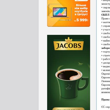
захисту
• парл
законів
ЄКПЛ
Право 
• житт
• спра
• участ
• свобо
• своб
• майн
• свобо
забор
• торт
• страт
• рабст
• дискр
• видво
• колек
Окремі
Європе
l'homm
Європи
ратифі
конвен
Права 
ЄС спр