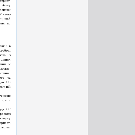
тернет,
олітику
олітики
 У свою
ни, щоб
ання по
так і в
свободі
ової, з
орінних
дання їм
вству,
мічних,
ого та
дей. ЄС
к у цій
ує свою
и проти
ддя. ЄС
вросоюз
ю чергу
арності
льства,