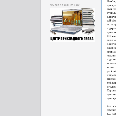
Особи,
примус
CENTRE OF APPLIED LAW
свої з
суспіл
одноча
цій сф
як все
підтри
прав л
ЄС над
включа
одноча
націон
країна
людини
підні
включа
може в
регіон
ініціа
викори
публіч
угодах
Європе
допомо
демокр
ЄС збе
забезп
ЄС над