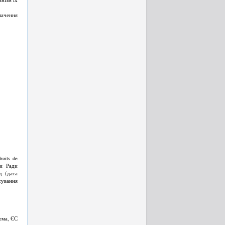
мачення
oits de
ни Ради
д (дата
сування
ема, ЄС