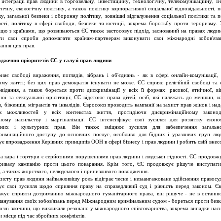
 інтеграції прав людини в торговельну, інвестиційну, технологічну, телекомунікаційну, Ін
тичну, екологічну політику, а також політику корпоративної соціальної відповідальності, п
ку, загальної безпеки і оборонну політику, зовнішні відгалуження соціальної політики та п
ості, політику в сфері свободи, безпеки та юстиції, зокрема боротьбу проти тероризму.
ацю з країнами, що розвиваються ЄС також застосовує підхід, заснований на правах люди
ти свої спроби допомагати країнам-партнерам виконувати свої міжнародні зобов'яз
ання цих прав.
дження пріоритетів ЄС у галузі прав людини
ияє свободі вираження, поглядів, зібрань і об'єднань - як в сфері онлайн-комунікації, 
ому житті; без цих прав демократія існувати не може. ЄС сприяє релігійній свободі та 
овідання, а також бореться проти дискримінації у всіх її формах: расової, етнічної, вік
ної та сексуальної орієнтації; ЄС відстоює права дітей, осіб, які належать до меншин, к
, біженців, мігрантів та інвалідів. Євросоюз проводить кампанії на захист прав жінок і на
их можливостей у всіх контекстах життя, протидіючи дискримінаційному законода
ному насильству і маргіналізації. ЄС інтенсифікує свої зусилля для розвитку еконо
льних і культурних прав. Він також зміцнює зусилля для забезпечення загальн
римінаційного доступу до основних послуг, особливо для бідних і уразливих груп лю
ує впровадження Керівних принципів ООН в сфері бізнесу і прав людини і робить свій внесо
а кара і тортури є серйозними порушеннями прав людини і людської гідності. ЄС продовж
ривалу кампанію проти цього покарання. Крім того, ЄС продовжує рішуче виступат
, а також жорсткого, нелюдського і принизливого поводження.
хисту прав людини найважливішу роль відіграє чесне і незаангажоване здійснення правосу
зує свої зусилля щодо сприяння праву на справедливий суд і рівність перед законом. Є
жує сприяти дотриманню міжнародного гуманітарного права, він рішуче - не в останн
шанування своїх зобов'язань перед Міжнародним кримінальним судом - бореться проти безк
йозні злочини, що викликали резонанс у міжнародного співтовариства, зокрема випадки наси
и місце під час збройних конфліктів.