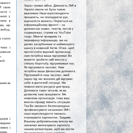
ПРАВО. ЖИТТЯ."
ального
Зараз триває війна. Діяльність ЗМІ в
 У свою
Україні ніколи не була такою
хисту і
важливою Наші кореспонденти
ажені у
працюють, не покладаючи рук,
снені в
журналісти воюють і борються на
ава, що
інформаційному фронті – за
допомогою новин, текстів, постів у
свобод,
соцмережах, стрімів на YouTube
тощо. Маючи правдиву та
 статті
перевірену інформацію, ми не
даємо загарбникам ні найменшого
ичних і
шансу в новинній битві. Отже, щоб
 шляхом
протистояти ворожій пропаганді,
».
нам потрібна ваша підтримка! Ви
можете зробити свій внесок у
тії:
спільну боротьбу, підтримавши нас.
Як підтримати часопис. Нам
потрібна ваша фінансова допомога.
Підтримайте наш часопис, який
зараз під час воєнних дій відчуває
ання як
себе в критичній ситуації. Ми
повинні мати ресурси для праці.
Допомога таких читачів, як ви,
дозволяє нам працювати. Ми
невелика організація, тому ваш
внесок справді змінить ситуацію.
Так Ви зможете безпосередньо
профінансувати незалежні ЗМІ і
наші кореспонденти зможуть
отримувати зарплатню. Завдяки
дерів і
Вашому добровільному внеску ми
 людини
зможемо виплачувати зарплату
ливих і
нашим репортерам, щоб ми могли
юдини.
продовжувати нашу життєво