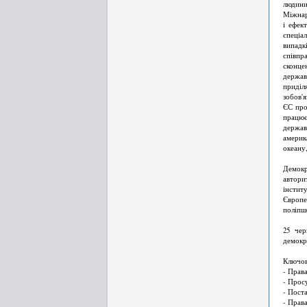
людини
Міжнар
і ефек
спеціа
випадк
співпр
сконце
держав
приділ
зобов'я
ЄС про
працює
держав
америк
океану
Демокр
автори
інстит
Європе
поліпш
25 чер
демокра
Ключові
- Права
- Прос
- Пост
- Права