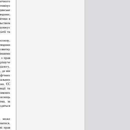
зичного
тивізує
дянське
людини;
ітики в
льством
одовжує
атії та
осоюзу,
 людини
озвитку
 іншими
 з прав
 рішуче
алогу,
 де він
афічних
чальних
ини, ЄС
кції та
амкових
часниць
ема, за
одяться
ка може
ватися.
ні прав