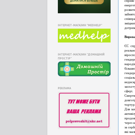
сприяє
енерге
розвит
зайнят
співпр
зміцни
ІНТЕРНЕТ-МАГАЗИН "MEDHELP"
дотрим
Впрова
ЄС спр
реальн
ІНТЕРНЕТ-МАГАЗИН "ДОМАШНІЙ
віросп
ПРОСТІР"
гендер
народів
більш
гендер
соціа
недиск
заохоч
РЕКЛАМА
сфері.
Смертн
довгот
тортур
Для за
активі
продов
через 
за сер
які мал