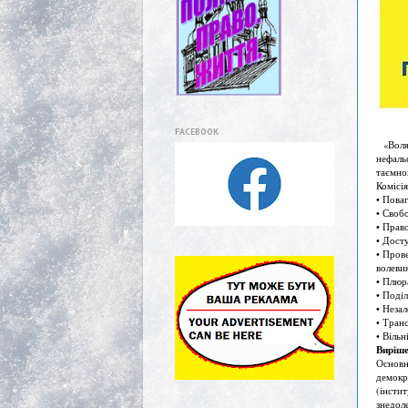
FACEBOOK
«Воля 
нефаль
таємно
Комісі
• Пова
• Свобо
• Прав
• Досту
• Пров
волеви
• Плюра
• Поділ
• Незал
• Транс
• Вільн
Виріше
Основн
демокр
(інсти
знедол