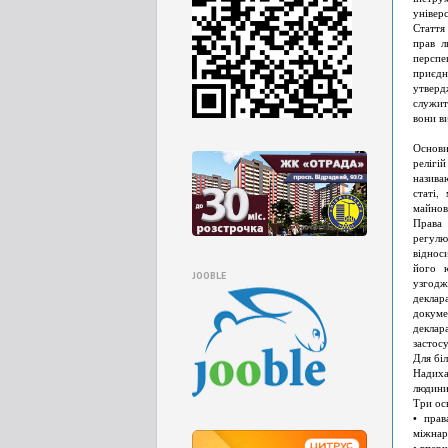
універс
Стаття
прав л
перспе
приєдн
утверд
служит
вони в
Основи
релігі
назива
статі,
майнов
Права 
регул
віднос
його ю
JOOBLE
узгодж
деклар
докуме
деклара
застосу
Для бі
Надиха
людини
Три осн
• прав
міжнар
• впер