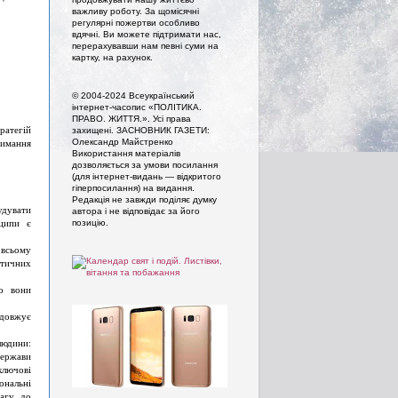
важливу роботу. За щомісячні
регулярні пожертви особливо
вдячні. Ви можете підтримати нас,
перерахувавши нам певні суми на
картку, на рахунок.
© 2004-2024 Всеукраїнський
інтернет-часопис «ПОЛІТИКА.
ПРАВО. ЖИТТЯ.». Усi права
ратегій
захищенi. ЗАСНОВНИК ГАЗЕТИ:
римання
Олександр Майстренко
Використання матеріалів
дозволяється за умови посилання
(для інтернет-видань — відкритого
гіперпосилання) на видання.
Редакція не завжди поділяє думку
удувати
автора і не відповідає за його
нципи є
позицію.
 всьому
атичних
що вони
одовжує
людини:
держави
ключові
ональні
вагу до