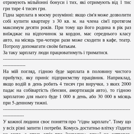
отримують мільйонні бонуси і тих, які отримують від 1 тис
грн тире 4 тисяч грн.
Гідна зарплата в моєму розумінні: якщо сім'я може дозволити
собі купити квартиру з 30 кв. м. на члена сім'ї протягом
максимум десяти років. При тому що його родина в рік раз
виїжджає на відпочинок за кордон, має середнього класу
авто, на місяць три-чотири рази може сходити в кафе, театр.
Потроху допомагати своїм батькам.
За таку зарплату люди працюватимуть і триматися.
-------------------------------------------------------------------------------------
---------------
На мій погляд, гідною буде зарплата в половину чистого
прибутку, яку приніс підприємству працівник. Наприклад,
якщо водій в день робить 4 тисяч грн виручки, з яких 2000
падає на собівартість (бензин, амортизація авто), то гідною
зарплатою для нього буде 1 000 в день, або 30 000 в місяць
при 5-денному тижні.
-------------------------------------------------------------------------------------
--------------
У кожної людини своє поняття про "гіднe зарплатe". Тому що
у всіх різні запити і потреби. Комусь достатньо влітку з'їздити
на море, а хтось мріє про "невеликe дачre" на островах.