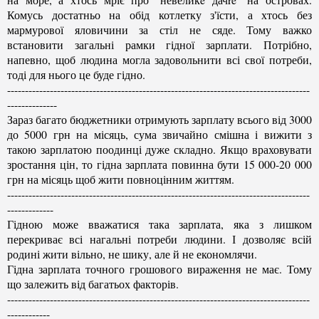
Комусь достатньо на обід котлетку з'їсти, а хтось без
мармурової яловичини за стіл не сяде. Тому важко
встановити загальні рамки гідної зарплати. Потрібно,
напевно, щоб людина могла задовольнити всі свої потреби,
тоді для нього це буде гідно.
-------------------------------------------------------------------------------------
--------------
Зараз багато бюджетники отримують зарплату всього від 3000
до 5000 грн на місяць, сума звичайно смішна і вижити з
такою зарплатою поодинці дуже складно. Якщо враховувати
зростання цін, то гідна зарплата повинна бути 15 000-20 000
грн на місяць щоб жити повноцінним життям.
-------------------------------------------------------------------------------------
-------------
Гідною може вважатися така зарплата, яка з лишком
перекриває всі нагальні потреби людини. І дозволяє всій
родині жити вільно, не шику, але й не економлячи.
Гідна зарплата точного грошового вираження не має. Тому
що залежить від багатьох факторів.
-------------------------------------------------------------------------------------
------------