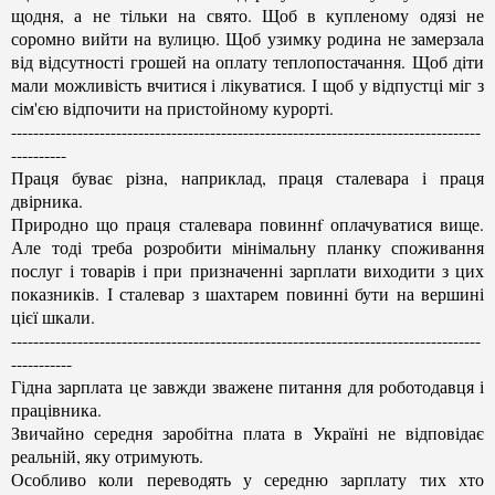
щодня, а не тільки на свято. Щоб в купленому одязі не
соромно вийти на вулицю. Щоб узимку родина не замерзала
від відсутності грошей на оплату теплопостачання. Щоб діти
мали можливість вчитися і лікуватися. І щоб у відпустці міг з
сім'єю відпочити на пристойному курорті.
-------------------------------------------------------------------------------------
----------
Праця буває різна, наприклад, праця сталевара і праця
двірника.
Природно що праця сталевара повиннf оплачуватися вище.
Але тоді треба розробити мінімальну планку споживання
послуг і товарів і при призначенні зарплати виходити з цих
показників. І сталевар з шахтарем повинні бути на вершині
цієї шкали.
-------------------------------------------------------------------------------------
-----------
Гідна зарплата це завжди зважене питання для роботодавця і
працівника.
Звичайно середня заробітна плата в Україні не відповідає
реальній, яку отримують.
Особливо коли переводять у середню зарплату тих хто