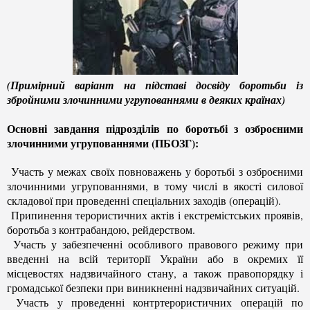
(Примірний варіант на підставі досвіду боротьби із
збройними злочинними угрупованнями в деяких країнах)
Основні завдання підрозділів по боротьбі з озброєними
злочинними угрупованнями (ПБОЗГ):
Участь у межах своїх повноважень у боротьбі з озброєними
злочинними угрупованнями, в тому числі в якості силової
складової при проведенні спеціальних заходів (операцій).
Припинення терористичних актів і екстремістських проявів,
боротьба з контрабандою, рейдерством.
Участь у забезпеченні особливого правового режиму при
введенні на всій території України або в окремих її
місцевостях надзвичайного стану, а також правопорядку і
громадської безпеки при виникненні надзвичайних ситуацій.
Участь у проведенні контртерористичних операцій по