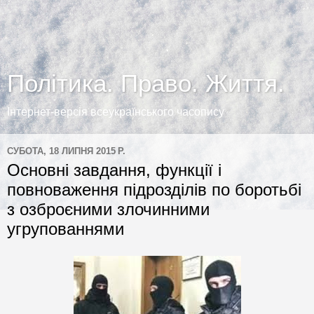
Політика. Право. Життя.
Інтернет-версія всеукраїнського часопису
СУБОТА, 18 ЛИПНЯ 2015 Р.
Основні завдання, функції і
повноваження підрозділів по боротьбі
з озброєними злочинними
угрупованнями