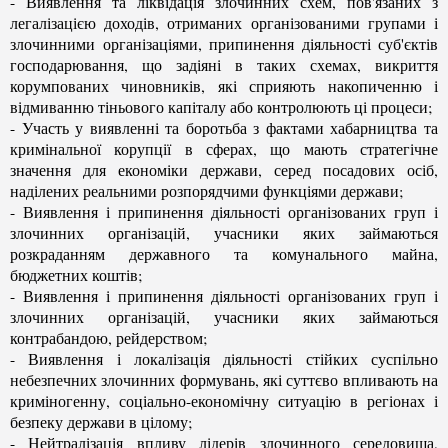
- Виявлення та ліквідація злочинних схем, пов'язаних з
легалізацією доходів, отриманих організованими групами і
злочинними організаціями, припинення діяльності суб'єктів
господарювання, що задіяні в таких схемах, викриття
корумпованих чиновників, які сприяють накопиченню і
відмиванню тіньового капіталу або контролюють ці процеси;
- Участь у виявленні та боротьба з фактами хабарництва та
кримінальної корупції в сферах, що мають стратегічне
значення для економіки держави, серед посадових осіб,
наділених реальними розпорядчими функціями держави;
- Виявлення і припинення діяльності організованих груп і
злочинних організацій, учасники яких займаються
розкраданням державного та комунального майна,
бюджетних коштів;
- Виявлення і припинення діяльності організованих груп і
злочинних організацій, учасники яких займаються
контрабандою, рейдерством;
- Виявлення і локалізація діяльності стійких суспільно
небезпечних злочинних формувань, які суттєво впливають на
криміногенну, соціально-економічну ситуацію в регіонах і
безпеку держави в цілому;
- Нейтралізація впливу лідерів злочинного середовища,