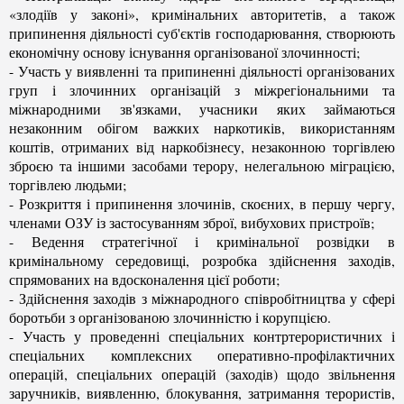
«злодіїв у законі», кримінальних авторитетів, а також
припинення діяльності суб'єктів господарювання, створюють
економічну основу існування організованої злочинності;
- Участь у виявленні та припиненні діяльності організованих
груп і злочинних організацій з міжрегіональними та
міжнародними зв'язками, учасники яких займаються
незаконним обігом важких наркотиків, використанням
коштів, отриманих від наркобізнесу, незаконною торгівлею
зброєю та іншими засобами терору, нелегальною міграцією,
торгівлею людьми;
- Розкриття і припинення злочинів, скоєних, в першу чергу,
членами ОЗУ із застосуванням зброї, вибухових пристроїв;
- Ведення стратегічної і кримінальної розвідки в
кримінальному середовищі, розробка здійснення заходів,
спрямованих на вдосконалення цієї роботи;
- Здійснення заходів з міжнародного співробітництва у сфері
боротьби з організованою злочинністю і корупцією.
- Участь у проведенні спеціальних контртерористичних і
спеціальних комплексних оперативно-профілактичних
операцій, спеціальних операцій (заходів) щодо звільнення
заручників, виявленню, блокування, затримання терористів,