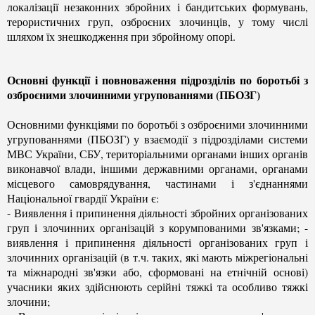
локалізації незаконних збройних і бандитських формувань,
терористичних груп, озброєних злочинців, у тому числі
шляхом їх знешкодження при збройному опорі.
Основні функції і повноваження підрозділів по боротьбі з
озброєними злочинними угрупованнями (ПБОЗГ)
Основними функціями по боротьбі з озброєними злочинними
угрупованнями (ПБОЗГ) у взаємодії з підрозділами системи
МВС України, СБУ, територіальними органами інших органів
виконавчої влади, іншими державними органами, органами
місцевого самоврядування, частинами і з'єднаннями
Національної гвардії України є:
- Виявлення і припинення діяльності збройних організованих
груп і злочинних організацій з корумпованими зв'язками; -
виявлення і припинення діяльності організованих груп і
злочинних організацій (в т.ч. таких, які мають міжрегіональні
та міжнародні зв'язки або, сформовані на етнічній основі)
учасники яких здійснюють серійні тяжкі та особливо тяжкі
злочини;