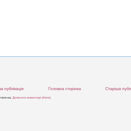
а публікація
Головна сторінка
Старіша публ
атися на:
Дописати коментарі (Atom)