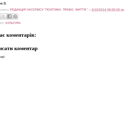
к В.
ковано
РЕДАКЦІЯ ЧАСОПИСУ "ПОЛІТИКА. ПРАВО. ЖИТТЯ,"
о
4/10/2014 09:00:00 пп
КИ:
КУЛЬТУРА
ає коментарів:
исати коментар
арі