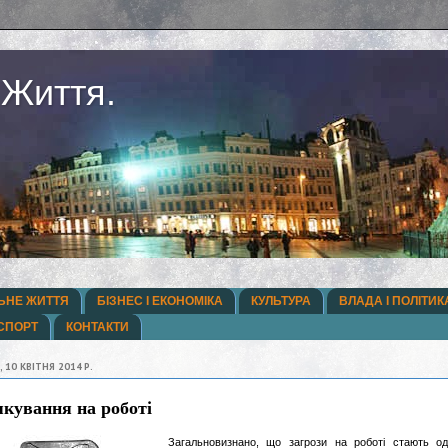
 Життя.
ЬНЕ ЖИТТЯ
БІЗНЕС І ЕКОНОМІКА
КУЛЬТУРА
ВЛАДА І ПОЛІТИК
СПОРТ
КОНТАКТИ
, 10 КВІТНЯ 2014 Р.
якування на роботі
Загальновизнано, що загрози на роботі стають од