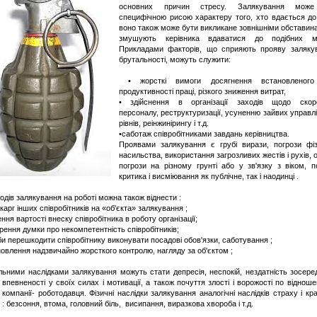
основних причин стресу. Залякування може
специфічною рисою характеру того, хто вдається до
воно також може бути викликане зовнішніми обставина
змушують керівника вдаватися до подібних ме
Прикладами факторів, що сприяють прояву залякув
брутальності, можуть служити:
• жорсткі вимоги досягнення встановленого
продуктивності праці, різкого зниження витрат,
• здійснення в організації заходів щодо скор
персоналу, реструктуризації, усуненню зайвих управл
рівнів, реінжинірингу і т.д.
•саботаж співробітниками завдань керівництва.
Проявами залякування є грубі вирази, погрози фіз
насильства, використання загрозливих жестів і рухів, о
погрози на різному грунті або у зв'язку з віком, п
критика і висміювання як публічне, так і наодинці .
одів залякування на роботі можна також віднести :
скарг інших співробітників на «об'єкта» залякування ;
ення вартості внеску співробітника в роботу організації;
рення думки про некомпетентність співробітників;
би перешкодити співробітнику виконувати посадові обов'язки, саботування ;
новлення надзвичайно жорсткого контролю, нагляду за об'єктом ;
ьними наслідками залякування можуть стати депресія, неспокій, нездатність зосере
 впевненості у своїх силах і мотивації, а також почуття злості і ворожості по віднош
і компанії- роботодавця. Фізичні наслідки залякування аналогічні наслідків страху і кр
 : безсоння, втома, головний біль, висипання, виразкова хвороба і т.д.