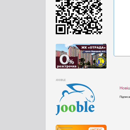
JOOBLE
Новіш
Підпис