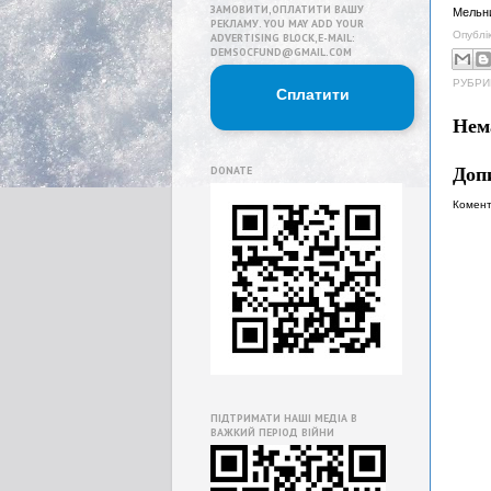
ЗАМОВИТИ,ОПЛАТИТИ ВАШУ
Мельни
РЕКЛАМУ. YOU MAY ADD YOUR
Опублі
ADVERTISING BLOCK,E-MAIL:
DEMSOCFUND@GMAIL.COM
РУБРИ
Сплатити
Нем
Доп
DONATE
Комент
ПІДТРИМАТИ НАШІ МЕДІА В
ВАЖКИЙ ПЕРІОД ВІЙНИ