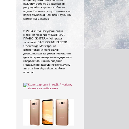
важливу роботу. За щомісячні
регулярні пожертви особливо
вдячні. Ви можете підтримати нас,
перерахувавши нам певні суми на
картку, на рахунок.
© 2004-2024 Всеукраїнський
інтернет-часопис «ПОЛІТИКА.
ПРАВО. ЖИТТЯ.». Усi права
захищенi. ЗАСНОВНИК ГАЗЕТИ:
Олександр Майстренко
Використання матеріалів
дозволяється за умови посилання
(для інтернет-видань — відкритого
гіперпосилання) на видання.
Редакція не завжди поділяє думку
автора і не відповідає за його
позицію.