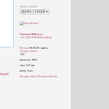
ЛЕНТА СТАТЕЙ
Реклама WMlink.ru
-
ОТ 7000 РУБЛЕЙ В ДЕНЬ
Погода
08.08.26, вдень
Погода у
Києві
+22°
вологість:
68%
тиск:
747 мм
вітер:
3 м/с,
ікація
Погода у Керчі
Погода у Вінниці