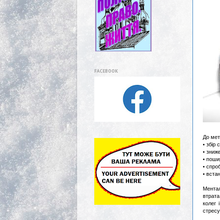
FACEBOOK
До мет
• збір 
• зниж
• поши
• спро
• вста
Ментал
втрата
колег 
стресу