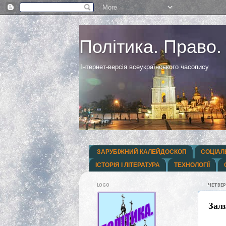
Політика. Право.
Інтернет-версія всеукраїнського часопису
ЗАРУБІЖНИЙ КАЛЕЙДОСКОП
СОЦІАЛ
ІСТОРІЯ І ЛІТЕРАТУРА
ТЕХНОЛОГІЇ
LOGO
ЧЕТВЕР
Зал