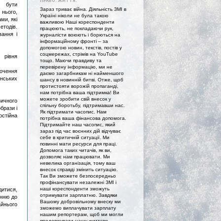
ПРАВО. ЖИТТЯ."
 бути
Зараз триває війна. Діяльність ЗМІ в
 нього,
Україні ніколи не була такою
ми, які
важливою Наші кореспонденти
тодів.
працюють, не покладаючи рук,
ання і
журналісти воюють і борються на
інформаційному фронті – за
допомогою новин, текстів, постів у
соцмережах, стрімів на YouTube
 рівня
тощо. Маючи правдиву та
перевірену інформацію, ми не
очення
даємо загарбникам ні найменшого
інських
шансу в новинній битві. Отже, щоб
протистояти ворожій пропаганді,
нам потрібна ваша підтримка! Ви
можете зробити свій внесок у
ичного
спільну боротьбу, підтримавши нас.
брази і
Як підтримати часопис. Нам
остійна
потрібна ваша фінансова допомога.
Підтримайте наш часопис, який
зараз під час воєнних дій відчуває
себе в критичній ситуації. Ми
повинні мати ресурси для праці.
Допомога таких читачів, як ви,
дозволяє нам працювати. Ми
невелика організація, тому ваш
внесок справді змінить ситуацію.
Так Ви зможете безпосередньо
профінансувати незалежні ЗМІ і
наші кореспонденти зможуть
дитися,
отримувати зарплатню. Завдяки
енню до
Вашому добровільному внеску ми
айнього
зможемо виплачувати зарплату
нашим репортерам, щоб ми могли
продовжувати нашу життєво