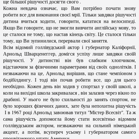
ще більшої рішучості досягти свого .
Кожна невдача означає, що Вам потрібно почати знову
робити все для виконання своєї мрії. Тільки завдяки рішучості
дитина вчиться ходити, говорити, кататися на велосипеді.
Якщо Ви говорите, що не змогли вивчити англійську мову, то
це сталося не тому, що настав кінець світу. Це сталося тільки
тому, що Ви зупинилися, перервали свої заняття.
Всім відомий голлівудський актор і губернатор Каліфорнії,
Арнольд Шварценеггер, домігся успіху лише завдяки своїй
рішучості. У дитинстві він був слабким хлопчиком,
відстаючим за фізичними параметрами від своїх однолітків. І
незважаючи на це, Арнольд вирішив, що стане чемпіоном з
бодібілдингу. І тоді він почав робити все, що для цього
необхідно. Кожен день він ходив у спортзал у своїй школі, а
коли на вихідні школа закривалася , він залазив через вікно по
драбині. У нього не було схильності до занять спортом, не
було хороших фізичних даних, зате була непохитна рішучість
І в 1967 році Арнольд завоював титул "Містер Всесвіт". Та ж
сама рішучість допомогла йому стати всесвітньо відомим
голлівудським актором, незважаючи на сильний німецький
акцент, а потім, всупереч усьому і губернатором самого
процвітаючого штату Америки.