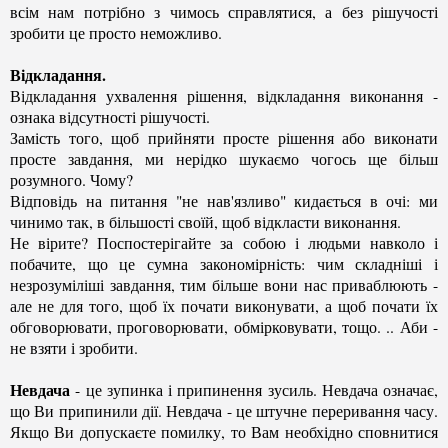
всім нам потрібно з чимось справлятися, а без рішучості
зробити це просто неможливо.
Відкладання.
Відкладання ухвалення рішення, відкладання виконання -
ознака відсутності рішучості.
Замість того, щоб прийняти просте рішення або виконати
просте завдання, ми нерідко шукаємо чогось ще більш
розумного. Чому?
Відповідь на питання "не нав'язливо" кидається в очі: ми
чинимо так, в більшості своїй, щоб відкласти виконання.
Не вірите? Поспостерігайте за собою і людьми навколо і
побачите, що це сумна закономірність: чим складніші і
незрозуміліші завдання, тим більше вони нас приваблюють -
але не для того, щоб їх почати виконувати, а щоб почати їх
обговорювати, проговорювати, обмірковувати, тощо. .. Аби -
не взяти і зробити.
Невдача
- це зупинка і припинення зусиль. Невдача означає,
що Ви припинили дії. Невдача - це штучне переривання часу.
Якщо Ви допускаєте помилку, то Вам необхідно сповнитися