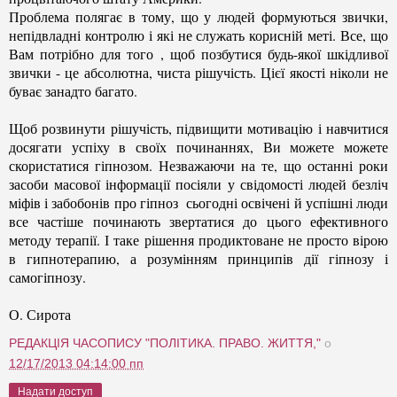
Проблема полягає в тому, що у людей формуються звички,
непідвладні контролю і які не служать корисній меті. Все, що
Вам потрібно для того , щоб позбутися будь-якої шкідливої
звички - це абсолютна, чиста рішучість. Цієї якості ніколи не
буває занадто багато.
Щоб розвинути рішучість, підвищити мотивацію і навчитися
досягати успіху в своїх починаннях, Ви можете можете
скористатися гіпнозом. Незважаючи на те, що останні роки
засоби масової інформації посіяли у свідомості людей безліч
міфів і забобонів про гіпноз сьогодні освічені й успішні люди
все частіше починають звертатися до цього ефективного
методу терапії. І таке рішення продиктоване не просто вірою
в гипнотерапию, а розумінням принципів дії гіпнозу і
самогіпнозу.
О. Сирота
РЕДАКЦІЯ ЧАСОПИСУ "ПОЛІТИКА. ПРАВО. ЖИТТЯ,"
о
12/17/2013 04:14:00 пп
Надати доступ