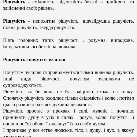
Рішучість
- сміливість, відсутність боязні в прийнятті та
здійсненні своїх рішень;
Рішучість
- непохитна рішучість, відчайдушна рішучість,
повна рішучість, тверда рішучість.
П'ять головних типів рішучості : розумна, випадкова,
імпульсивна, особистісна, вольова.
Рішучість і почуття зусилля
Почуттям зусилля супроводжується тільки вольова рішучість.
Інші види рішучості почуттям зусиллями не
супроводжуються.
Рішучість, як би вона не була міцною, схожа на точку.
Спочатку рішучість охоплює тільки свідомість і волю ; потім з
цього розвивається вся духовна діяльність.
Рішучість зростає в проявах і силі, мужніє і починає
проникати душу в усіх її силах - розум, волю, почуття - і
наповнює їх собою, "заквашує" їх за своїм духом.
І проникає у все єство людське: тіло, і душу, і дух, в якому
зароджується.