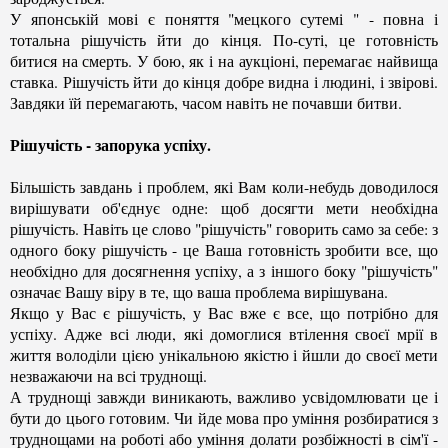
У японській мові є поняття "мецкого сутемі " - повна і
тотальна рішучість йти до кінця. По-суті, це готовність
битися на смерть. У бою, як і на аукціоні, перемагає найвища
ставка. Рішучість йти до кінця добре видна і людині, і звірові.
Завдяки їй перемагають, часом навіть не почавши битви.
Рішучість - запорука успіху.
Більшість завдань і проблем, які Вам коли-небудь доводилося
вирішувати об'єднує одне: щоб досягти мети необхідна
рішучість. Навіть це слово "рішучість" говорить само за себе: з
одного боку рішучість - це Ваша готовність зробити все, що
необхідно для досягнення успіху, а з іншого боку "рішучість"
означає Вашу віру в те, що ваша проблема вирішувана.
Якщо у Вас є рішучість, у Вас вже є все, що потрібно для
успіху. Адже всі люди, які домоглися втілення своєї мрії в
життя володіли цією унікальною якістю і йшли до своєї мети
незважаючи на всі труднощі.
А труднощі завжди виникають, важливо усвідомлювати це і
бути до цього готовим. Чи йде мова про уміння розбиратися з
труднощами на роботі або уміння долати розбіжності в сім'ї -