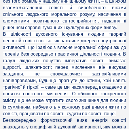
без того обмаль у нашому нинішньому житті, – а шляхом
взаємозбагачення совісті й виробленого віками
спільного людського морального розуму, насичення її
елементами позитивного світосприйняття, надання її
рішенням справді гуманних і культурних форм вияву.
В цілісності духовного існування людини творчий
неспокій совісті постає як важливе джерело внутрішньої
активності, що ірадіює з власне моральної сфери аж до
теренів безпосередньо практичної діяльності людини. В
галузі людських почуттів імператив совісті вимагає
щирості, шляхетності; перед мисленням він висуває
завдання, не спокушаючися заспокійливими
напівправдами, будь-що прагнути до істини, хай навіть
трагічної й гіркої, – саме це ми насамперед вкладаємо в
поняття совісного мислення. Особливого конкретного
змісту, що не може втратити свого значення для людини
із сумлінням, набувають у кожному разі вимоги жити по
совісті, працювати по совісті, судити по совісті тощо.
Безпосередньо формотворчий вияв енергія совісті
знаходить у специфічній духовній активності, яку можна