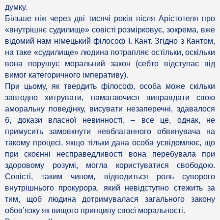
думку.
Більше ніж через дві тисячі років після Арістотеля про
«внутрішнє судилище» совісті розмірковує, зокрема, вже
відомий нам німецький філософ І. Кант. Згідно з Кантом,
на таке «судилище» людина потрапляє остільки, оскільки
вона порушує моральний закон (себто відступає від
вимог категоричного імперативу).
При цьому, як твердить філософ, особа може скільки
завгодно хитрувати, намагаючися виправдати свою
аморальну поведінку, висувати незаперечні, здавалося
б, докази власної невинності, – все це, однак, не
примусить замовкнути невблаганного обвинувача на
такому процесі, якщо тільки дана особа усвідомлює, що
при скоєнні несправедливості вона перебувала при
здоровому розумі, могла користуватися свободою.
Совісті, таким чином, відводиться роль суворого
внутрішнього прокурора, який невідступно стежить за
тим, щоб людина дотримувалася загального закону
обов’язку як вищого принципу своєї моральності.