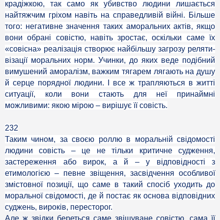
крадіжкою, так само як убивство людини лишається
найтяжчим гріхом навіть на справедливій війні. Більше
того: негативне значення таких аморальних актів, якщо
вони обрані совістю, навіть зростає, оскільки саме їх
«совісна» реалізація створює найбільшу загрозу реляти-
візації моральних норм. Учинки, до яких веде подібний
вимушений аморалізм, важким тягарем лягають на душу
й серце порядної людини. І все ж трапляються в житті
ситуації, коли вони стають для неї принаймні
можливими: якою мірою – вирішує її совість.
232
Таким чином, за своєю роллю в моральній свідомості
людини совість – це не тільки критичне судження,
застереження або вирок, а й – у відповідності з
етимологією – певне звіщення, засвідчення особливої
змістовної позиції, що саме в такий спосіб уходить до
моральної свідомості, де й постає як основа відповідних
суджень, вироків, пересторог.
Але ж звідки береться саме звіщуване совістю, сама її