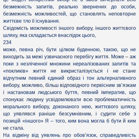
безмежність запитів, реально звернених до особи,
безмежність можливостей, що становлять неповторне
життєве тло її існування.
Свідомість можливості іншого вибору, іншого життєвого
шляху, яка складається внаслідок цього,
234
може, певна річ, бути цілком буденною, такою, що не
виходить за межі узвичаєного перебігу життя. Може – аж
поки з незліченної множини нереалізованих запитів та
«покликів» життя не викристалізується і не стане
відчутним певний єдиний образ і тон альтернативного
вибору, можливо, більш відповідного первісним зв’язкам
і настановам людського буття, певний імператив, що
спонукає людину усвідомлювати всю проблематичність
морального вибору, доконаного нею, життєвого шляху,
що уявлявся раніше безсумнівним, і судити себе з
позицій «іншого» Я – того, ким вона могла б бути й ким
не стала.
На відміну від уявлень про обов’язок, справедливість