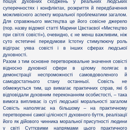
пошук духовних сходжень у реальних людських
суперечностях і конфліктах, розкриття й передбачення
можливісного аспекту моральної проблематики загалом.
Для справжнього мистецтва це його совісне джерело
(пор. назву відомої статті Марини Цвєтаєвої «Мистецтво
при світлі совісті»), очевидно, є не менш важливим, ніж
суто естетичні передумови Істотну стимулюючу роль
відіграє уява совісті і в інших сферах людської
духовності.
Разом з тим основне перетворювальне значення совісті
відносно духовної сфери в цілому полягає в
демонстрації неспроможності самовдоволеного й
самодостатнього стану останньої. Совість не
обмежується тим, що вимагає практичних справ, які б
відповідали духовним переконанням особистості, – така
вимога випливає із суті людської моральності загалом
Совість наполягає на більшому – на практичному
перетворенні самої цілісності духовного буття, реалізації
його як дійового чинника моральної присутності людини
у світі Суттєвими напрямами цього практичного