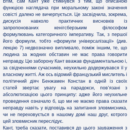
Втім, сам Кант уже стикнувся з тим, що описаною
функцією наглядача при моральному законі значення
совісті далеко не вичерпується. Це засвідчила, зокрема,
дискусія навколо практичних висновків із
запропонованих кенігсберзьким філософом
формулювань категоричного імперативу. Так, з першої
його формули, тобто «формули універсалізації» (див.
лекцію 7) недвозначно випливало, поміж іншим, те, що
людина за жодних обставин не має права говорити
неправду. Цю заборону Кант вважав фундаментальною і,
за свідченнями сучасників, неухильно додержувався її у
власному житті. Аж ось відомий французький мислитель і
політичний діяч Бенжамен Констан в одній із своїх
статей звертає увагу на парадокси, пов’язані з
абсолютизацією цього принципу: адже його неухильне
проведення означало б, що ми не маємо права сказати
неправду навіть у відповідь на запитання зловмисника,
чи не переховується в нашому домі наш друг, котрого
цей зловмисник переслідує.
Кант, треба сказати, поставився до цього зауваження з