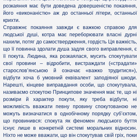
розкаяння має бути доведена довершеністю покаяння,
його «виконаністю» аж до останньої літери, останньої
крихти.
Справжнє покаяння завжди є важкою справою для
людської душі, котра має переборювати власні дурні
нахили, потяг до самоствердження, гордість Ця важкість,
що її повинна здолати душа задля свого виправлення, є
її покута. Людина, яка розкаялася, мусить спокутувати
свої провини – відробити, вистраждати («страдати»
старослов’янською й означає «важко трудитися»),
відбути хоча б умовний еквівалент заподіяної шкоди.
Нарешті, кінцеве виправдання особи, що спокутувала,
називаємо спокутою Принципове значення має те, що ні
розміри й характер покути, яку треба відбути, ні
можливість вважати певну провину спокутованою не
можуть визначатися в однобічному порядку суб’єктом,
що провинився: спокута як феномен людського буття
існує лише в конкретній системі моральних відносин.
Ніхто не може вважати, що він спокутував свій гріх, поки