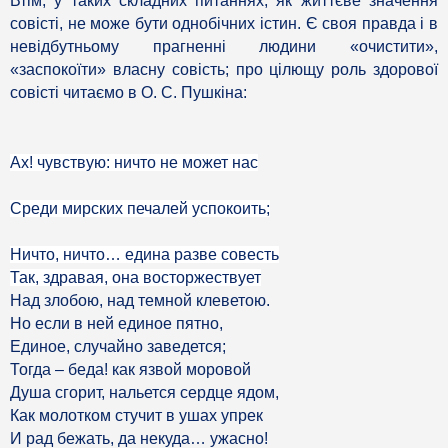
Втім, у таких складних питаннях, як життєве значення
совісті, не може бути однобічних істин. Є своя правда і в
невідбутньому прагненні людини «очистити»,
«заспокоїти» власну совість; про цілющу роль здорової
совісті читаємо в О. С. Пушкіна:
Ах! чувствую: ничто не может нас
Среди мирских печалей успокоить;
Ничто, ничто… едина разве совесть
Так, здравая, она восторжествует
Над злобою, над темной клеветою.
Но если в ней единое пятно,
Единое, случайно заведется;
Тогда – беда! как язвой моровой
Душа сгорит, нальется сердце ядом,
Как молотком стучит в ушах упрек
И рад бежать, да некуда… ужасно!