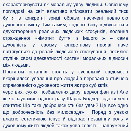
охарактеризувати як моральну уяву людини. Совісному
поглядові на світ властиво втілювати реальний тиск
буття в конкретні зримі образи, насичені повнотою
духовного змісту. Тим самим, з одного боку, відбувається
одухотворення реальних людських стосунків, долання
стражденної «німоти» буття, з іншого ж – сама
духовність у своєму конкретному прояві наче
підтягується до реалій людського спілкування, посилює
ступінь своєї адекватності системі моральних відносин
між людьми.
Протягом останніх століть у суспільній свідомості
вкорінилося уявлення про людей з переважно етичною
спрямованістю духовного життя як про суб’єктів
черствих, сухих, позбавлених дару творчої фантазії Але
ж, як зауважив одного разу Шарль Бодлер, «дозволено
спитати: Що таке доброчесність без уяви? Це все одно
що доброчесність без милосердя» . Поряд з уявою
власне естетичною існує й відіграє незамінну роль у
духовному житті людей також уява совісті – напружений