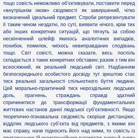
тощо совість неможливо об’єктивувати, поставити перед
«внутрішнім оком» свідомості як завершений, чітко
визначений ідеальний предмет. Спроби репрезентувати
її таким чином нездатні, по суті, виявити нічого, крім тих
або інших конкретних ситуацій, що тягнуть за собою
нескінченний шлейф якихось аналогічних випадків,
похибок, помилок, чиїхось невиправданих сподівань
тощо. Світ совісті, можна сказати, весь поспіль
складається з таких конкретних обставин; разом з тим він
всеосяжний, як реальний людський світ. Надбанням
безпосереднього особистого досвіду тут зрештою стає
тиск реальної загальності спільнотного буття людини.
Цей морально-практичний тиск нероздільних людських
доль, прагнень, страждань справді здатний
спричинитися до трансформації фундаментальних
життєвих настанов даної людської суб’єктивності. Якщо
теоретично-пізнавальна свідомість скоріше дистанціює,
відділяє людського суб’єкта від предметів, з якими він
має справу, наче підносить його над ними, то совість із
притаманною їй екзистенційною вагомістю знову й знову