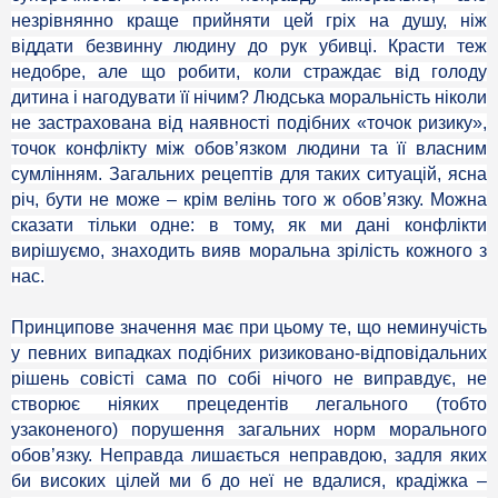
незрівнянно краще прийняти цей гріх на душу, ніж
віддати безвинну людину до рук убивці. Красти теж
недобре, але що робити, коли страждає від голоду
дитина і нагодувати її нічим? Людська моральність ніколи
не застрахована від наявності подібних «точок ризику»,
точок конфлікту між обов’язком людини та її власним
сумлінням. Загальних рецептів для таких ситуацій, ясна
річ, бути не може – крім велінь того ж обов’язку. Можна
сказати тільки одне: в тому, як ми дані конфлікти
вирішуємо, знаходить вияв моральна зрілість кожного з
нас.
Принципове значення має при цьому те, що неминучість
у певних випадках подібних ризиковано-відповідальних
рішень совісті сама по собі нічого не виправдує, не
створює ніяких прецедентів легального (тобто
узаконеного) порушення загальних норм морального
обов’язку. Неправда лишається неправдою, задля яких
би високих цілей ми б до неї не вдалися, крадіжка –