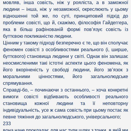
мовляв, інша совість, ніж у рояліста, а в заможної
людини – інша, ніж у незаможної, окреслюють у цьому
відношенні той же, по суті, принциповий підхід до
проблеми совісті, що й, скажімо, філософія Гайдеггера,
яка в більш рафінованій формі пов’язує совість із
буттєвою покликаністю людини.
Цінним у такому підході безперечно є те, що він сполучає
феномен совісті з особливостями реального (і, ширше,
буттєвого) становища людини у світі. Однак він залишає
неосмисленими такі істотні аспекти цього феномена, як
його вкоріненість у свободі людини, його зв’язок з
моральними цінностями, його загальнолюдське
спрямування.
Справді-бо, – починаючи з останнього, – хоча конкретні
вимоги совісті відбивають особливості реального
становища кожної людини та її неповторну
індивідуальність, усе ж сама совість при цьому постає як
певне тяжіння до загальнолюдського, універсального;
233
вона наче прокладає для нас туди шлях з точки, в якій ми