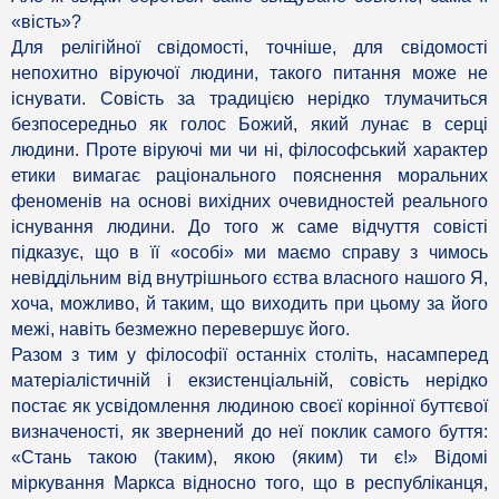
«вість»?
Для релігійної свідомості, точніше, для свідомості
непохитно віруючої людини, такого питання може не
існувати. Совість за традицією нерідко тлумачиться
безпосередньо як голос Божий, який лунає в серці
людини. Проте віруючі ми чи ні, філософський характер
етики вимагає раціонального пояснення моральних
феноменів на основі вихідних очевидностей реального
існування людини. До того ж саме відчуття совісті
підказує, що в її «особі» ми маємо справу з чимось
невіддільним від внутрішнього єства власного нашого Я,
хоча, можливо, й таким, що виходить при цьому за його
межі, навіть безмежно перевершує його.
Разом з тим у філософії останніх століть, насамперед
матеріалістичній і екзистенціальній, совість нерідко
постає як усвідомлення людиною своєї корінної буттєвої
визначеності, як звернений до неї поклик самого буття:
«Стань такою (таким), якою (яким) ти є!» Відомі
міркування Маркса відносно того, що в республіканця,