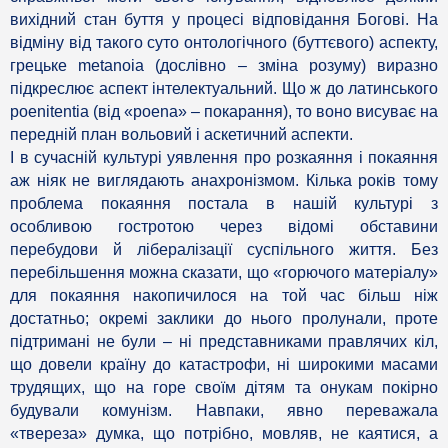
вихідний стан буття у процесі відповідання Богові. На
відміну від такого суто онтологічного (буттєвого) аспекту,
грецьке metanoia (дослівно – зміна розуму) виразно
підкреслює аспект інтелектуальний. Що ж до латинського
poenitentia (від «poena» – покарання), то воно висуває на
передній план вольовий і аскетичний аспекти.
І в сучасній культурі уявлення про розкаяння і покаяння
аж ніяк не виглядають анахронізмом. Кілька років тому
проблема покаяння постала в нашій культурі з
особливою гостротою через відомі обставини
перебудови й лібералізації суспільного життя. Без
перебільшення можна сказати, що «горючого матеріалу»
для покаяння накопичилося на той час більш ніж
достатньо; окремі заклики до нього пролунали, проте
підтримані не були – ні представниками правлячих кіл,
що довели країну до катастрофи, ні широкими масами
трудящих, що на горе своїм дітям та онукам покірно
будували комунізм. Навпаки, явно переважала
«твереза» думка, що потрібно, мовляв, не каятися, а