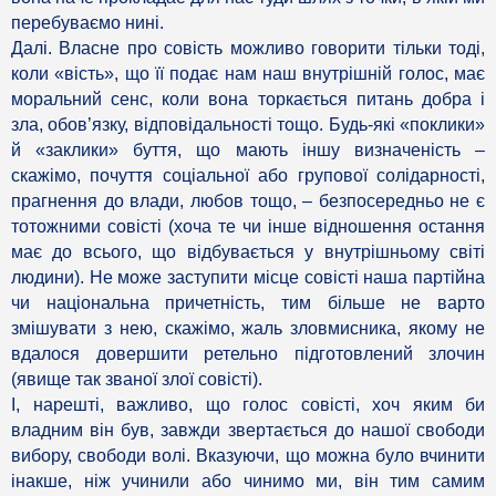
перебуваємо нині.
Далі. Власне про совість можливо говорити тільки тоді,
коли «вість», що її подає нам наш внутрішній голос, має
моральний сенс, коли вона торкається питань добра і
зла, обов’язку, відповідальності тощо. Будь-які «поклики»
й «заклики» буття, що мають іншу визначеність –
скажімо, почуття соціальної або групової солідарності,
прагнення до влади, любов тощо, – безпосередньо не є
тотожними совісті (хоча те чи інше відношення остання
має до всього, що відбувається у внутрішньому світі
людини). Не може заступити місце совісті наша партійна
чи національна причетність, тим більше не варто
змішувати з нею, скажімо, жаль зловмисника, якому не
вдалося довершити ретельно підготовлений злочин
(явище так званої злої совісті).
І, нарешті, важливо, що голос совісті, хоч яким би
владним він був, завжди звертається до нашої свободи
вибору, свободи волі. Вказуючи, що можна було вчинити
інакше, ніж учинили або чинимо ми, він тим самим