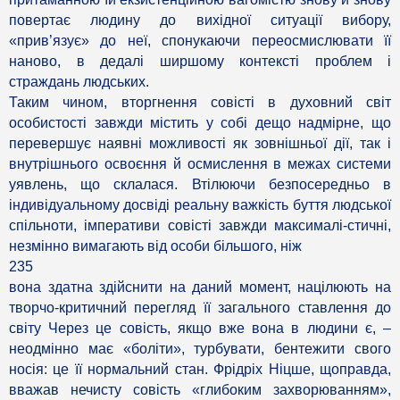
повертає людину до вихідної ситуації вибору,
«прив’язує» до неї, спонукаючи переосмислювати її
наново, в дедалі ширшому контексті проблем і
страждань людських.
Таким чином, вторгнення совісті в духовний світ
особистості завжди містить у собі дещо надмірне, що
перевершує наявні можливості як зовнішньої дії, так і
внутрішнього освоєння й осмислення в межах системи
уявлень, що склалася. Втілюючи безпосередньо в
індивідуальному досвіді реальну важкість буття людської
спільноти, імперативи совісті завжди максималі-стичні,
незмінно вимагають від особи більшого, ніж
235
вона здатна здійснити на даний момент, націлюють на
творчо-критичний перегляд її загального ставлення до
світу Через це совість, якщо вже вона в людини є, –
неодмінно має «боліти», турбувати, бентежити свого
носія: це її нормальний стан. Фрідріх Ніцше, щоправда,
вважав нечисту совість «глибоким захворюванням»,