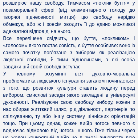
розширює нашу свободу. Тимчасом «поклик буття» у
позаморальній сфері (від елементарного голоду до
творчої піднесеності митця) цю свободу нерідко
обмежує, або ж і зовсім зводить її до єдино можливої
адекватної відповіді на нього.
Все перелічене свідчить, що буття, «покликом» і
«голосом» якого постає совість, є буття особливе: воно із
самого початку пов’язане з вибором як реалізацією
людської свободи, й тими відносинами, в які особа
завдяки цій своїй свободі вступає.
У певному розумінні вся духовно-моральна
проблематика людського існування загалом починається
з того, що розвиток культури ставить людину перед
вибором, смислові засади якого закладені в універсумі
духовності. Реалізуючи свою свободу вибору, кожен з
нас обирає життєвий шлях, рід діяльності, партнерів по
спілкуванню, ту або іншу систему ціннісних орієнтацій
тощо. При цьому, однак, кожен вибір чогось певного є
водночас відмовою від чогось іншого. Вже тільки через
це жоден конкретний вибір не в змозі вичерпати всю