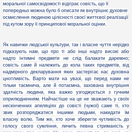
моральної самосвідомості відіграє совість, що її
попередньо можна було б описати як внутрішнє духовне
осмислення людиною цілісності своєї життєвої реалізації
під кутом зору її принципової моральної оцінки.
Як навички людської культури, так і власне чуття нерідко
підказують нам, що про ті або інші надто високі або
надто інтимні предмети не слід балакати даремно;
совість саме й належить до кола таких предметів, від
надмірного декларування яких застерігає нас духовна
цнотливість. Варто мати на увазі, що перед нами не
тільки таємнича, але й потаємна, захована внутрішня
здатність людини, яка важко узгоджується з гучним
оприлюдненням. Найчастіше на це не зважають у своїх
нескінченних апеляціях до совісті (чужої) саме ті, хто
звик розпоряджатися іншими людьми, накидати їм
власну волю. Тим же, хто хоче зберегти чутливість до
голосу свого сумління, личить певна стриманість у