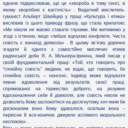
одначе підкреслював, що це «хвороба в тому сенсі, в
якому хворобою є вагітність» . Видатний мислитель-
гуманіст Альберт Швейцер у праці «Культура і етика»
висловив із цього приводу фразу, що стала крилатою:
«Ми ніколи не маємо ставати глухими. Ми житимемо у
згоді з істиною, якщо глибше відчуємо конфлікти. Чиста
совість є винахід диявола» . В цьому зв’язку доречно
згадати й одного з самостійно мислячих етиків
радянської доби Я. А. Мільнера-Іриніна, який писав у
своїй фундаментальній праці: «Той, хто говорить про
“спокійну совість” людини, не відає, що говорить, бо
спокійна совість – нонсенс. Індивід може відчувати
певне вдоволення від результатів своєї праці,
спрямованої на торжество доброго, на розумне
вдосконалення себе й довкілля, але совість ніколи не
дозволить йому заспокоїтися на досягнутому, хоч яким би
досконалим воно йому здавалося, оскільки вона –
первісне й все-конечне джерело всілякого морального
неспокою» .