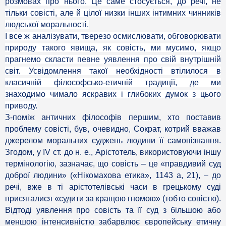
розмовах про нього. Це саме стосується, до речі, не
тільки совісті, але й цілої низки інших інтимних чинників
людської моральності.
І все ж аналізувати, тверезо осмислювати, обговорювати
природу такого явища, як совість, ми мусимо, якщо
прагнемо скласти певне уявлення про свій внутрішній
світ. Усвідомлення такої необхідності втілилося в
класичній філософсько-етичній традиції, де ми
знаходимо чимало яскравих і глибоких думок з цього
приводу.
З-поміж античних філософів першим, хто поставив
проблему совісті, був, очевидно, Сократ, котрий вважав
джерелом моральних суджень людини її самопізнання.
Згодом, у IV ст. до н. е., Арістотель, використовуючи іншу
термінологію, зазначає, що совість – це «правдивий суд
доброї людини» («Нікомахова етика», 1143 а, 21), – до
речі, вже в ті арістотелівські часи в грецькому суді
присягалися «судити за кращою гномою» (тобто совістю).
Відтоді уявлення про совість та її суд з більшою або
меншою інтенсивністю забарвлює європейську етичну