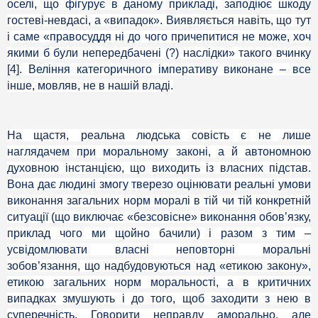
оселі, що фігурує в даному прикладі, заподіює шкоду
гостеві-невдасі, а «випадок». Виявляється навіть, що тут
і саме «правосуддя ні до чого причепитися не може, хоч
якими б були непередбачені (?) наслідки» такого вчинку
[4]. Веління категоричного імперативу виконане – все
інше, мовляв, не в нашій владі.
На щастя, реальна людська совість є не лише
наглядачем при моральному законі, а й автономною
духовною інстанцією, що виходить із власних підстав.
Вона дає людині змогу тверезо оцінювати реальні умови
виконання загальних норм моралі в тій чи тій конкретній
ситуації (що виключає «безсовісне» виконання обов’язку,
приклад чого ми щойно бачили) і разом з тим –
усвідомлювати власні неповторні моральні
зобов’язання, що надбудовуються над «етикою закону»,
етикою загальних норм моральності, а в критичних
випадках змушують і до того, щоб заходити з нею в
суперечність. Говорити неправду аморально, але