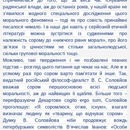
спричинилася до того, що за весь час існування
радянської влади, аж до останніх років, у нашій країні не
з’явилося жодного спеціального дослідження цього
морального феномена – тоді як про совість принаймні
писалося чимало. І в наші дні навіть у серйозній етичній
літературі можна зустрітися із судженнями про
належність сорому до «нижчого рівня моралі», про його
зв’язок із цінностями не стільки загальнолюдської,
скільки групової моральності тощо.
Можливо, такі твердження і не позбавлені певних
підстав – розгляд цього питання ще чекає на нас. Але ж в
усякому разі про сором варто пам’ятати й інше. Так,
видатний російський філософ-ідеаліст В. С. Соловйов
вважав сором першоосновою всієї людської
моральності, аж до найвищих її щаблів. Більше того –
перефразуючи Декартове cogito ergo sum, Соловйов
проголошує: «Я соромлюся, отже, існую», взагалі
визначає людину як «тварину, що відчуває сором» .
Думку В. Соловйова ніби продовжує вождь
петербурзьких символістів В’ячеслав Іванов: «Особи