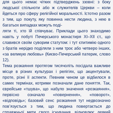
для цього немає чітких підтверджень ззовні: з боку
людської спільноти або ж служителів Церкви – коли
йдеться про сферу релігійної моральності. Істотно разом
з тим, що покуту, яку повинна нести людина, з нею в
багатьох випадках можуть поді-
ляти ті, хто їй співчуває. Приклади цього знаходимо
навіть у побуті Печерського монастиря XI–XII ст., що
славився своїм суворим статутом: і тут єпитимію одного
з братів нерідко поділяли з ним троє або четверо інших,
«за великую любовь» (Києво-Печерський патерик, слово
12).
Тема розкаяння протягом тисячоліть посідала важливе
місце в різних культурах і релігіях, що акцентували,
проте, різні її аспекти. Певним чином це відбилося в
самих термінах, котрими позначали дане поняття. Так,
єврейське «тшува», що набуло значення «розкаяння»,
первісно означало «повернення», «поворот»,
«відповідь»; базовий сенс розкаяння тут недвозначно
пов’язується з тим, що людина повертається до
справжньої мети свого існування, відновлює деякий