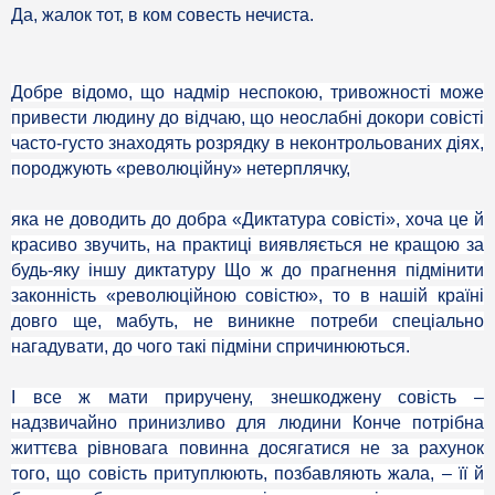
Да, жалок тот, в ком совесть нечиста.
Добре відомо, що надмір неспокою, тривожності може
привести людину до відчаю, що неослабні докори совісті
часто-густо знаходять розрядку в неконтрольованих діях,
породжують «революційну» нетерплячку,
яка не доводить до добра «Диктатура совісті», хоча це й
красиво звучить, на практиці виявляється не кращою за
будь-яку іншу диктатуру Що ж до прагнення підмінити
законність «революційною совістю», то в нашій країні
довго ще, мабуть, не виникне потреби спеціально
нагадувати, до чого такі підміни спричинюються.
І все ж мати приручену, знешкоджену совість –
надзвичайно принизливо для людини Конче потрібна
життєва рівновага повинна досягатися не за рахунок
того, що совість притуплюють, позбавляють жала, – її й