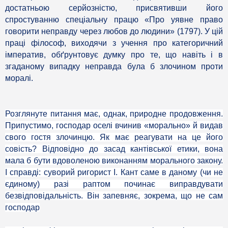
достатньою серйозністю, присвятивши його
спростуванню спеціальну працю «Про уявне право
говорити неправду через любов до людини» (1797). У цій
праці філософ, виходячи з учення про категоричний
імператив, обґрунтовує думку про те, що навіть і в
згаданому випадку неправда була б злочином проти
моралі.
Розглянуте питання має, однак, природне продовження.
Припустимо, господар оселі вчинив «морально» й видав
свого гостя злочинцю. Як має реагувати на це його
совість? Відповідно до засад кантівської етики, вона
мала б бути вдоволеною виконанням морального закону.
І справді: суворий ригорист І. Кант саме в даному (чи не
єдиному) разі раптом починає виправдувати
безвідповідальність. Він запевняє, зокрема, що не сам
господар