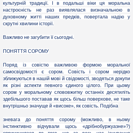
культурній традиції. І в подальші віки ця моральна
настроєність не раз виявлялася визначальною в
духовному житті наших предків, повертала надію у
скрутні хвилини історії.
Важливо не загубити її сьогодні.
ПОНЯТТЯ СОРОМУ
Поряд із совістю важливою формою моральної
самосвідомості є сором. Совість і сором нерідко
зближуються в нашій мові й свідомості, зводяться докупи
як різні аспекти певного єдиного цілого. При цьому
сором у моральному слововжитку останніх десятиліть
здебільшого поставав як щось більш поверхове, не таке
внутрішньо значуще й «високе», як совість. Подібна
зневага до поняття сорому (можливо, в ньому
інстинктивно відчували щось «дрібнобуржуазне»?)