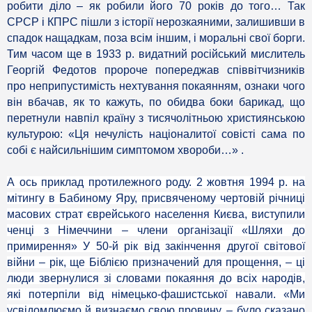
робити діло – як робили його 70 років до того… Так
СРСР і КПРС пішли з історії нерозкаяними, залишивши в
спадок нащадкам, поза всім іншим, і моральні свої борги.
Тим часом ще в 1933 р. видатний російський мислитель
Георгій Федотов пророче попереджав співвітчизників
про неприпустимість нехтування покаянням, ознаки чого
він вбачав, як то кажуть, по обидва боки барикад, що
перетнули навпіл країну з тисячолітньою християнською
культурою: «Ця нечулість націоналитої совісті сама по
собі є найсильнішим симптомом хвороби…» .
А ось приклад протилежного роду. 2 жовтня 1994 р. на
мітингу в Бабиному Яру, присвяченому чертовій річниці
масових страт єврейського населення Києва, виступили
ченці з Німеччини – члени організації «Шляхи до
примирення» У 50-й рік від закінчення другої світової
війни – рік, ще Біблією призначений для прощення, – ці
люди звернулися зі словами покаяння до всіх народів,
які потерпіли від німецько-фашистської навали. «Ми
усвідомлюємо й визнаємо свою провину, – було сказано