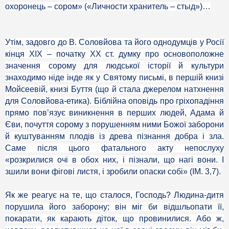
охоронець – сором» («Личности хранитель – стыд»)…
Утім, задовго до В. Соловйова та його однодумців у Росії
кінця XIX – початку XX ст. думку про основоположне
значення сорому для людської історії й культури
знаходимо ніде інде як у Святому письмі, в першій книзі
Мойсеевій, книзі Буття (що й стала джерелом натхнення
для Соловйова-етика). Біблійна оповідь про гріхопадіння
прямо пов’язує виникнення в перших людей, Адама й
Єви, почуття сорому з порушенням ними Божої заборони
й куштуванням плодів із древа пізнання добра і зла.
Саме після цього фатального акту непослуху
«розкрилися очі в обох них, і пізнали, що нагі вони. І
зшили вони фігові листя, і зробили опаски собі» (ІМ. 3,7).
Як же реагує на те, що сталося, Господь? Людина-дитя
порушила його заборону; він міг би відшльопати її,
покарати, як карають діток, що провинилися. Або ж,