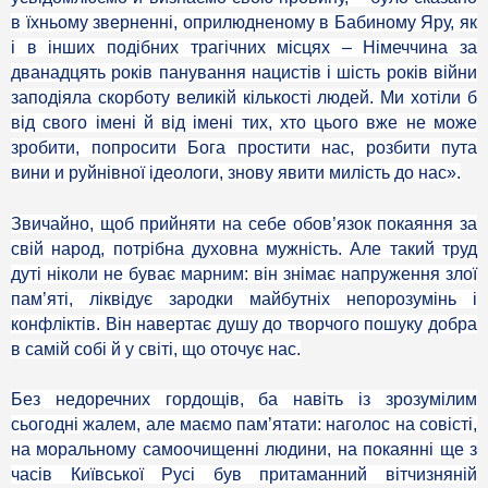
в їхньому зверненні, оприлюдненому в Бабиному Яру, як
і в інших подібних трагічних місцях – Німеччина за
дванадцять років панування нацистів і шість років війни
заподіяла скорботу великій кількості людей. Ми хотіли б
від свого імені й від імені тих, хто цього вже не може
зробити, попросити Бога простити нас, розбити пута
вини и руйнівної ідеологи, знову явити милість до нас».
Звичайно, щоб прийняти на себе обов’язок покаяння за
свій народ, потрібна духовна мужність. Але такий труд
дуті ніколи не буває марним: він знімає напруження злої
пам’яті, ліквідує зародки майбутніх непорозумінь і
конфліктів. Він навертає душу до творчого пошуку добра
в самій собі й у світі, що оточує нас.
Без недоречних гордощів, ба навіть із зрозумілим
сьогодні жалем, але маємо пам’ятати: наголос на совісті,
на моральному самоочищенні людини, на покаянні ще з
часів Київської Русі був притаманний вітчизняній