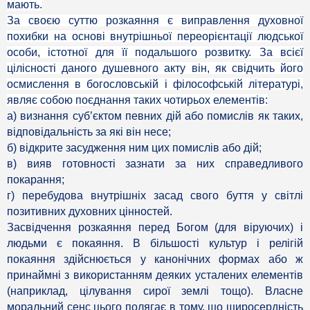
мають.
За своєю суттю розкаяння є виправлення духовної
похибки на основі внутрішньої переорієнтації людської
особи, істотної для її подальшого розвитку. За всієї
цілісності даного душевного акту він, як свідчить його
осмислення в богословській і філософській літературі,
являє собою поєднання таких чотирьох елементів:
а) визнання суб’єктом певних дій або помислів як таких,
відповідальність за які він несе;
б) відкрите засудження ним цих помислів або дій;
в) вияв готовності зазнати за них справедливого
покарання;
г) перебудова внутрішніх засад свого буття у світлі
позитивних духовних цінностей.
Засвідчення розкаяння перед Богом (для віруючих) і
людьми є покаяння. В більшості культур і релігій
покаяння здійснюється у канонічних формах або ж
принаймні з використанням деяких усталених елементів
(наприклад, цілування сирої землі тощо). Власне
моральний сенс цього полягає в тому, що щиросердність