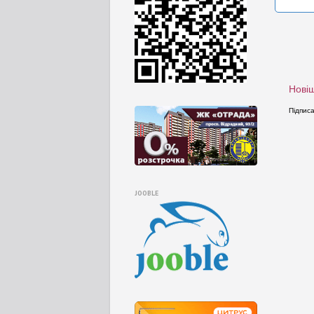
Новіш
Підпис
JOOBLE