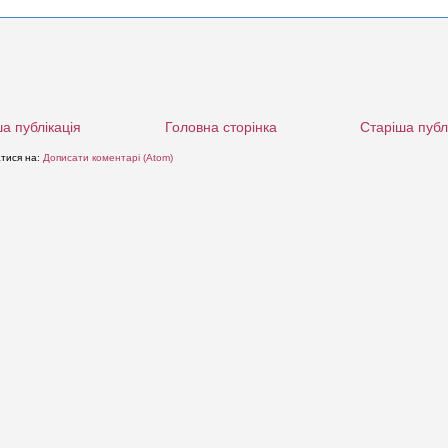
а публікація
Головна сторінка
Старіша публ
атися на:
Дописати коментарі (Atom)