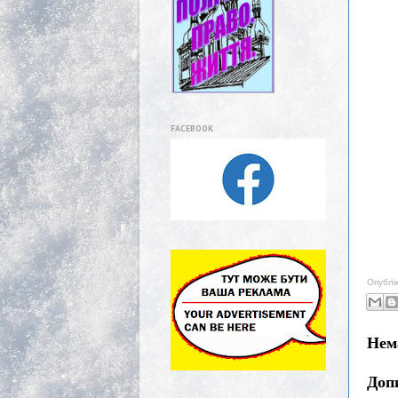
FACEBOOK
Опублі
Нем
Доп