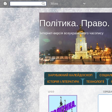
Політика. Право.
Інтернет-версія всеукраїнського часопису
ЗАРУБІЖНИЙ КАЛЕЙДОСКОП
СОЦІАЛ
ІСТОРІЯ І ЛІТЕРАТУРА
ТЕХНОЛОГІЇ
LOGO
СЕРЕДА