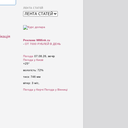
ЛЕНТА СТАТЕЙ
ікація
Реклама WMlink.ru
-
ОТ 7000 РУБЛЕЙ В ДЕНЬ
Погода
07.08.26, вечір
Погода у
Києві
+25°
вологість:
72%
тиск:
746 мм
вітер:
3 м/с,
Погода у Керчі
Погода у Вінниці