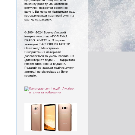
важливу роботу. За щомісячні
регулярні пожертви особливо
вдячні. Ви можете підтримати нас,
перерахувавши нам певні суми на
картку, на рахунок.
© 2004-2024 Всеукраїнський
інтернет-часопис «ПОЛІТИКА.
ПРАВО. ЖИТТЯ.». Усi права
захищенi. ЗАСНОВНИК ГАЗЕТИ:
Олександр Майстренко
Використання матеріалів
дозволяється за умови посилання
(для інтернет-видань — відкритого
гіперпосилання) на видання.
Редакція не завжди поділяє думку
автора і не відповідає за його
позицію.