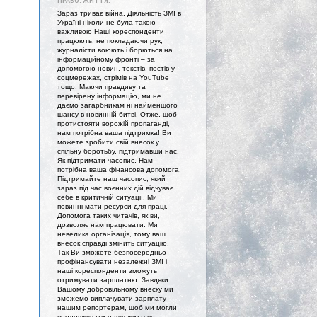
ПРАВО. ЖИТТЯ."
Зараз триває війна. Діяльність ЗМІ в
Україні ніколи не була такою
важливою Наші кореспонденти
працюють, не покладаючи рук,
журналісти воюють і борються на
інформаційному фронті – за
допомогою новин, текстів, постів у
соцмережах, стрімів на YouTube
тощо. Маючи правдиву та
перевірену інформацію, ми не
даємо загарбникам ні найменшого
шансу в новинній битві. Отже, щоб
протистояти ворожій пропаганді,
нам потрібна ваша підтримка! Ви
можете зробити свій внесок у
спільну боротьбу, підтримавши нас.
Як підтримати часопис. Нам
потрібна ваша фінансова допомога.
Підтримайте наш часопис, який
зараз під час воєнних дій відчуває
себе в критичній ситуації. Ми
повинні мати ресурси для праці.
Допомога таких читачів, як ви,
дозволяє нам працювати. Ми
невелика організація, тому ваш
внесок справді змінить ситуацію.
Так Ви зможете безпосередньо
профінансувати незалежні ЗМІ і
наші кореспонденти зможуть
отримувати зарплатню. Завдяки
Вашому добровільному внеску ми
зможемо виплачувати зарплату
нашим репортерам, щоб ми могли
продовжувати нашу життєво