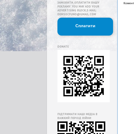
ЗАМОВИТИ,ОПЛАТИТИ ВАШУ
Комент
РЕКЛАМУ. YOU MAY ADD YOUR
ADVERTISING BLOCK,E-MAIL:
DEMSOCFUND@GMAIL.COM
Сплатити
DONATE
ПІДТРИМАТИ НАШІ МЕДІА В
ВАЖКИЙ ПЕРІОД ВІЙНИ