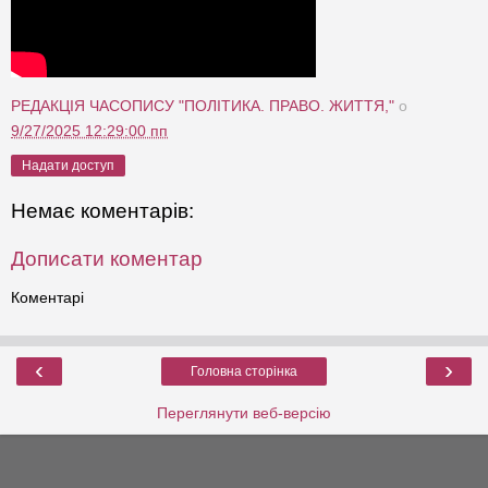
РЕДАКЦІЯ ЧАСОПИСУ "ПОЛІТИКА. ПРАВО. ЖИТТЯ,"
о
9/27/2025 12:29:00 пп
Надати доступ
Немає коментарів:
Дописати коментар
Коментарі
‹
›
Головна сторінка
Переглянути веб-версію