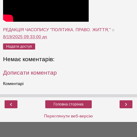
РЕДАКЦІЯ ЧАСОПИСУ "ПОЛІТИКА. ПРАВО. ЖИТТЯ,"
о
8/19/2025 09:33:00 дп
Надати доступ
Немає коментарів:
Дописати коментар
Коментарі
‹
›
Головна сторінка
Переглянути веб-версію