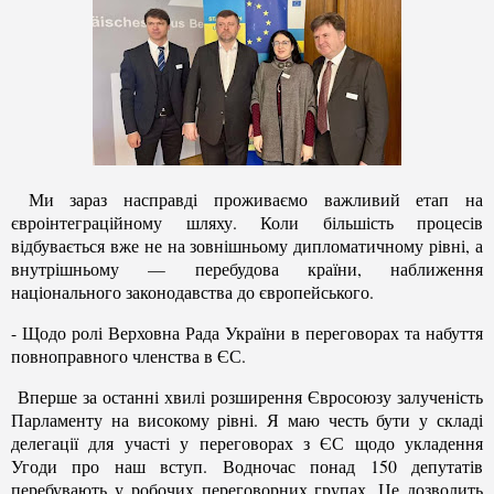
Ми зараз насправді проживаємо важливий етап на
євроінтеграційному шляху. Коли більшість процесів
відбувається вже не на зовнішньому дипломатичному рівні, а
внутрішньому — перебудова країни, наближення
національного законодавства до європейського.
- Щодо ролі Верховна Рада України в переговорах та набуття
повноправного членства в ЄС.
Вперше за останні хвилі розширення Євросоюзу залученість
Парламенту на високому рівні. Я маю честь бути у складі
делегації для участі у переговорах з ЄС щодо укладення
Угоди про наш вступ. Водночас понад 150 депутатів
перебувають у робочих переговорних групах. Це дозволить