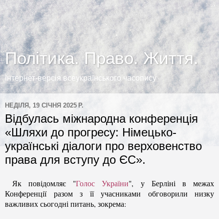
Політика. Право. Життя.
Інтернет-версія всеукраїнського часопису
НЕДІЛЯ, 19 СІЧНЯ 2025 Р.
Відбулась міжнародна конференція
«Шляхи до прогресу: Німецько-
українські діалоги про верховенство
права для вступу до ЄС».
Як повідомляє "
Голос України
",
у Берліні в межах
Конференції разом з її учасниками обговорили низку
важливих сьогодні питань, зокрема: