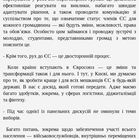
ефективніше реагувати на виклики, набагато швидше
адаптувати рішення, а також проводити комунікацію зі
суспільством про те, що означатиме статус членів ЄС для
кожного громадянина — які будуть зміни, можливості, права
та обов’язки. Особисто цим займаюся і проводжу зустрічі з
молоддю, студентами, представниками громад з метою
пояснити це.
- Крім того, рух до ЄС — це двосторонній процес.
Коли країни вступають в Євросоюз — це зміни та
трансформації також і для нього. І тут, у Києві, ми думаємо
про те, як зробити краще і для всіх мешканців ЄС в будь-якій
державі. В нас є досвід, який готові передати. Адже маємо
багато здобутків, зокрема, у сферах логістики, діджиталізації
та фінтеху.
- Під час однієї із панельних дискусій не оминули і теми
виборів.
Багато питань, зокрема щодо забезпечення участі всього
населення — військовослужбовців, внутрішньо переміщених