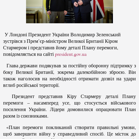
У Лондоні Президент України Володимир Зеленський
зустрівся з Прем’єр-міністром Великої Британії Кіром
Стармером і представив йому деталі Плану перемоги,
повідомляється на сайті
president.gov.ua
Глава держави подякував за постійну оборонну підтримку з
боку Великої Британії, зокрема далекобійною зброєю. Він
також наголосив на необхідності отримати дозвіл на удари
вглиб російської території.
Президент представив Кіру Стармеру деталі Плану
перемоги – насамперед усе, що стосується військового
посилення України. Лідери домовилися опрацювати План
разом із союзниками.
«План перемоги покликаний створити правильні умови,
щоб завершити війну у справедливий спосіб. Це місток до