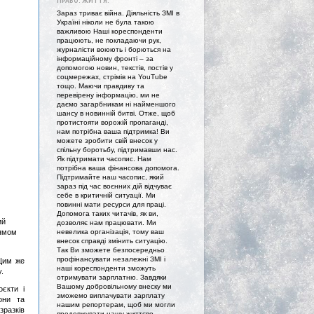
ПРАВО. ЖИТТЯ."
Зараз триває війна. Діяльність ЗМІ в
Україні ніколи не була такою
важливою Наші кореспонденти
працюють, не покладаючи рук,
журналісти воюють і борються на
інформаційному фронті – за
допомогою новин, текстів, постів у
соцмережах, стрімів на YouTube
тощо. Маючи правдиву та
перевірену інформацію, ми не
даємо загарбникам ні найменшого
шансу в новинній битві. Отже, щоб
протистояти ворожій пропаганді,
нам потрібна ваша підтримка! Ви
можете зробити свій внесок у
спільну боротьбу, підтримавши нас.
Як підтримати часопис. Нам
потрібна ваша фінансова допомога.
Підтримайте наш часопис, який
зараз під час воєнних дій відчуває
себе в критичній ситуації. Ми
повинні мати ресурси для праці.
Допомога таких читачів, як ви,
ий
дозволяє нам працювати. Ми
рямом
невелика організація, тому ваш
внесок справді змінить ситуацію.
Так Ви зможете безпосередньо
профінансувати незалежні ЗМІ і
 Цим же
наші кореспонденти зможуть
.
отримувати зарплатню. Завдяки
Вашому добровільному внеску ми
єкти і
зможемо виплачувати зарплату
они та
нашим репортерам, щоб ми могли
зразків
продовжувати нашу життєво