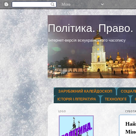
Політика. Право.
Інтернет-версія всеукраїнського часопису
ЗАРУБІЖНИЙ КАЛЕЙДОСКОП
СОЦІАЛ
ІСТОРІЯ І ЛІТЕРАТУРА
ТЕХНОЛОГІЇ
LOGO
СУБОТА
Найк
Мін