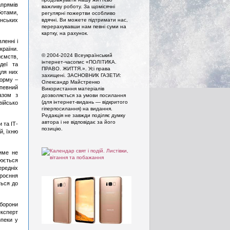
апрямів
важливу роботу. За щомісячні
отами,
регулярні пожертви особливо
вдячні. Ви можете підтримати нас,
нських
перерахувавши нам певні суми на
картку, на рахунок.
ленні і
країни.
© 2004-2024 Всеукраїнський
иємств,
інтернет-часопис «ПОЛІТИКА.
ідеї та
ПРАВО. ЖИТТЯ.». Усi права
для них
захищенi. ЗАСНОВНИК ГАЗЕТИ:
форму –
Олександр Майстренко
 певний
Використання матеріалів
азом з
дозволяється за умови посилання
(для інтернет-видань — відкритого
військо
гіперпосилання) на видання.
Редакція не завжди поділяє думку
автора і не відповідає за його
 та ІТ-
позицію.
й, їхню
тиме не
нюється
ередніх
броєння
ться до
оборони
ксперт
зпеки у