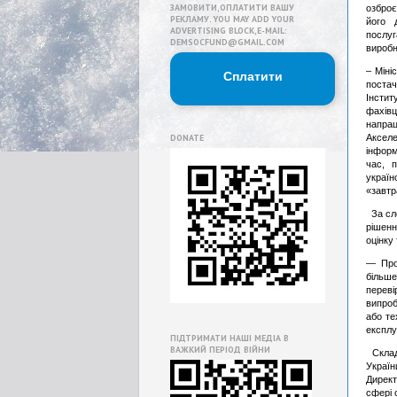
ЗАМОВИТИ,ОПЛАТИТИ ВАШУ
озброє
РЕКЛАМУ. YOU MAY ADD YOUR
його 
ADVERTISING BLOCK,E-MAIL:
послу
DEMSOCFUND@GMAIL.COM
виробн
– Міні
Сплатити
постач
Інстит
фахівц
напрац
DONATE
Акселе
інформ
час, 
україн
«завтр
За сло
рішенн
оцінку
— Проц
більше
переві
випроб
або те
експлу
ПІДТРИМАТИ НАШІ МЕДІА В
ВАЖКИЙ ПЕРІОД ВІЙНИ
Склад 
Украї
Директ
сфері 