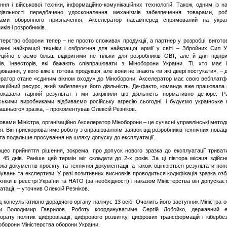
ння і військової техніки, інформаційно-комунікаційних технологій. Також, одним із н
діяльності передбачено удосконалення механізмів забезпечення товарами, роб
гами оборонного призначення. Акселератор насамперед спрямований на украї
иків і розробників.
стерство оборони тепер – не просто споживач продукції, а партнер у розробці, виготов
анні найкращої техніки і озброєння для найкращої армії у світі – Збройних Сил У
уційно стаємо більш відкритими не тільки для розробників ОВТ, але й для підпр
ів, інвесторів, які бажають співпрацювати з Міноборони України. Ті, хто має 
ювання, у кого вже є готова продукція, але вони не знають «в які двері постукати», – 
ратор стане «єдиним вікном входу» до Міноборони. Акселератор має свою вебплат
аційний ресурс, який забезпечує його діяльність. Де-факто, команда вже працювала
показала гарний результат і ми закріпили цю діяльність нормативно де-юре. Р
ськими виробниками відбиваємо російську агресію сьогодні, і будуємо українське 
ашнього» зразка, – прокоментував Олексій Резніков.
вами Міністра, організаційно Акселератор Міноборони – це сучасні управлінські методи
я. Він прискорюватиме роботу з опрацюванням заявок від розробників технічних новаці
 та подальше просування на шляху допуску до експлуатації.
ес прийняття рішення, зокрема, про допуск нового зразка до експлуатації трива
 45 днів. Раніше цей термін міг складати до 2-х років. За ці півтора місяця здійс
рка документів проєкту та технічної документації, а також оцінюються результати поп
увань та експертизи. У разі позитивних висновків проводиться кодифікація зразка оз
хніки в реєстрі України та НАТО (за необхідності) і наказом Міністерства він допускає
атації, – уточнив Олексій Резніков.
консультативно-дорадчого органу налічує 13 осіб. Очолить його заступник Міністра 
ни Володимир Гаврилов. Роботу координуватиме Сергій Лобойко, державний е
орату політик цифровізації, цифрового розвитку, цифрових трансформацій і кібербе
оборони Міністерства оборони України.