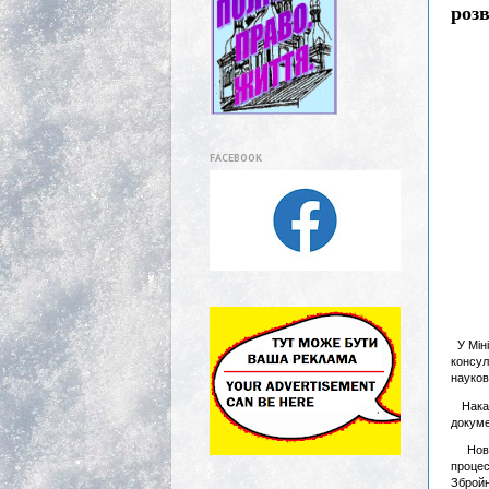
роз
FACEBOOK
У Міні
консул
науков
Наказ 
докуме
Новоу
проце
Збройн