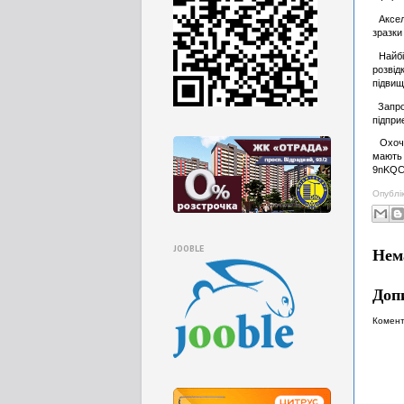
Акселе
зразки
Найбіл
розвід
підвищ
Запроп
підпри
Охочі 
мают
9nKQC
Опублі
JOOBLE
Нем
Доп
Комент