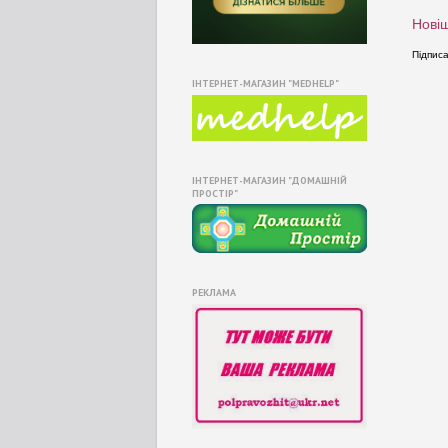
Новіш
Підпис
ІНТЕРНЕТ-МАГАЗИН "MEDHELP"
ІНТЕРНЕТ-МАГАЗИН "ДОМАШНІЙ
ПРОСТІР"
РЕКЛАМА