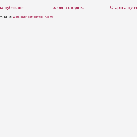
а публікація
Головна сторінка
Старіша публ
атися на:
Дописати коментарі (Atom)