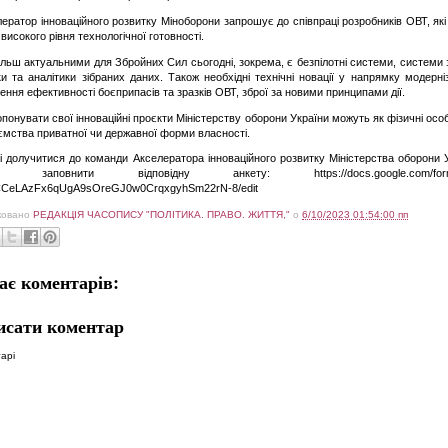
ратор інноваційного розвитку Міноборони запрошує до співпраці розробників ОВТ, як
 високого рівня технологічної готовності.
ьш актуальними для Збройних Сил сьогодні, зокрема, є безпілотні системи, системи з
ки та аналітики зібраних даних. Також необхідні технічні новації у напрямку модерніз
ення ефективності боєприпасів та зразків ОВТ, зброї за новими принципами дії.
онувати свої інноваційні проєкти Міністерству оборони України можуть як фізичні особи
ємства приватної чи державної форми власності.
долучитися до команди Акселератора інноваційного розвитку Міністерства оборони 
ь заповнити відповідну анкету: https://docs.google.com/forms
CeLAzFx6qUgA9sOreGJ0w0CrqxgyhSm22rN-8/edit
ковано
РЕДАКЦІЯ ЧАСОПИСУ "ПОЛІТИКА. ПРАВО. ЖИТТЯ,"
о
6/10/2023 01:54:00 пп
ає коментарів:
исати коментар
арі