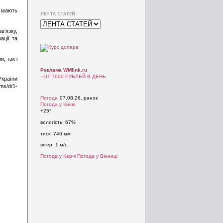
і мають
ЛЕНТА СТАТЕЙ
в’язку,
ації та
, так і
Реклама WMlink.ru
-
ОТ 7000 РУБЛЕЙ В ДЕНЬ
України
/d/1-
Погода
07.08.26, ранок
Погода у
Києві
+25°
вологість:
67%
тиск:
746 мм
вітер:
1 м/с,
Погода у Керчі
Погода у Вінниці