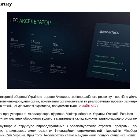
витку
стерстві оборони України створено Акселератор інноваційного розвитку - постійно діюч
ьтативно-дорадчий орган, покликаний організовувати та реалізовувати проєкти за нап
о-технічної діяльності відомства, повідомляється на
сайті МОУ
.
про утворення Акселератора підписав Міністр оборони України Олексій Резніков.
нтом очільник оборонного відомства затвердив склад консультативно-дорадчого органу
творена структура впроваджуватиме і реалізовуватиме стратегії, програми, про
си, «прискорюватиме» розвиток інноваційних спроможностей підрозділів Мінобор
их Сил України. Крім того, Акселератор стане майданчиком пошуку сучасних нових 