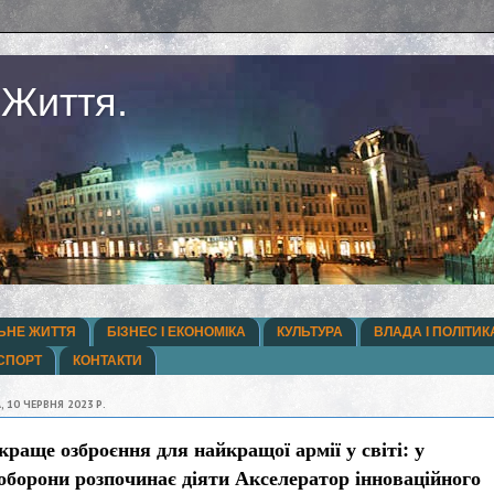
 Життя.
ЬНЕ ЖИТТЯ
БІЗНЕС І ЕКОНОМІКА
КУЛЬТУРА
ВЛАДА І ПОЛІТИК
СПОРТ
КОНТАКТИ
, 10 ЧЕРВНЯ 2023 Р.
раще озброєння для найкращої армії у світі: у
оборони розпочинає діяти Акселератор інноваційного