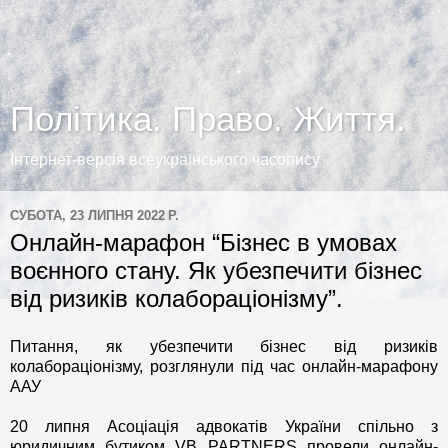
Політика. Право. Життя.
Інтернет-версія всеукраїнського часопису
СУБОТА, 23 ЛИПНЯ 2022 Р.
Онлайн-марафон “Бізнес в умовах
воєнного стану. Як убезпечити бізнес
від ризиків колабораціонізму”.
Питання, як убезпечити бізнес від ризиків
колабораціонізму, розглянули під час онлайн-марафону
ААУ
20 липня Асоціація адвокатів України спільно з
юридичним бутиком VB PARTNERS провели онлайн-