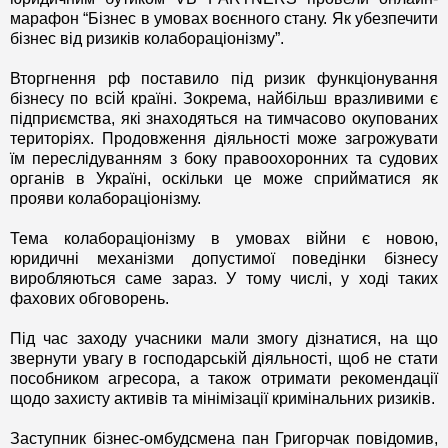
марафон “Бізнес в умовах воєнного стану. Як убезпечити
бізнес від ризиків колабораціонізму”.
Вторгнення рф поставило під ризик функціонування
бізнесу по всій країні. Зокрема, найбільш вразливими є
підприємства, які знаходяться на тимчасово окупованих
територіях. Продовження діяльності може загрожувати
їм переслідуванням з боку правоохоронних та судових
органів в Україні, оскільки це може сприйматися як
прояви колабораціонізму.
Тема колабораціонізму в умовах війни є новою,
юридичні механізми допустимої поведінки бізнесу
виробляються саме зараз. У тому числі, у ході таких
фахових обговорень.
Під час заходу учасники мали змогу дізнатися, на що
звернути увагу в господарській діяльності, щоб не стати
пособником агресора, а також отримати рекомендації
щодо захисту активів та мінімізації кримінальних ризиків.
Заступник бізнес-омбудсмена пан Григорчак повідомив,