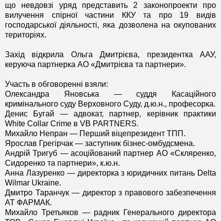
що невдовзі уряд представить 2 законопроекти про
вилучення спірної частини ККУ та про 19 видів
господарської діяльності, яка дозволена на окупованих
територіях.
Захід відкрила Ольга Дмитрієва, президентка ААУ,
керуюча партнерка АО «Дмитрієва та партнери».
Участь в обговоренні взяли:
Олександра Яновська — суддя Касаційного
кримінального суду Верховного Суду, д.ю.н., професорка.
Денис Бугай — адвокат, партнер, керівник практики
White Collar Crime в VB PARTNERS.
Михайло Непран — Перший віцепрезидент ТПП.
Ярослав Грегірчак — заступник бізнес-омбудсмена.
Андрій Тригуб — асоційований партнер АО «Скляренко,
Сидоренко та партнери», к.ю.н.
Анна Лазуренко — директорка з юридичних питань Delta
Wilmar Ukraine.
Дмитро Таранчук — директор з правового забезпечення
АТ ФАРМАК.
Михайло Третьяков — радник Генерального директора