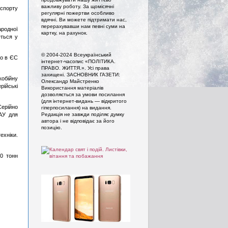
важливу роботу. За щомісячні
кспорту
регулярні пожертви особливо
вдячні. Ви можете підтримати нас,
перерахувавши нам певні суми на
ародної
картку, на рахунок.
еться у
© 2004-2024 Всеукраїнський
во в ЄС
інтернет-часопис «ПОЛІТИКА.
ПРАВО. ЖИТТЯ.». Усi права
захищенi. ЗАСНОВНИК ГАЗЕТИ:
кобійну
Олександр Майстренко
рійські
Використання матеріалів
дозволяється за умови посилання
(для інтернет-видань — відкритого
Серійно
гіперпосилання) на видання.
САУ для
Редакція не завжди поділяє думку
автора і не відповідає за його
позицію.
ехніки.
50 тонн