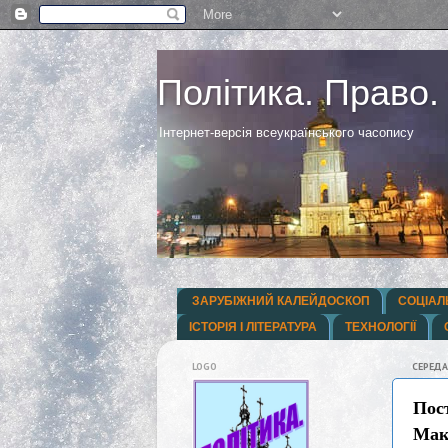
Політика. Право.
Інтернет-версія всеукраїнського часопису
ЗАРУБІЖНИЙ КАЛЕЙДОСКОП
СОЦІАЛ
ІСТОРІЯ І ЛІТЕРАТУРА
ТЕХНОЛОГІЇ
LOGO
СЕРЕДА
Пост
Мак