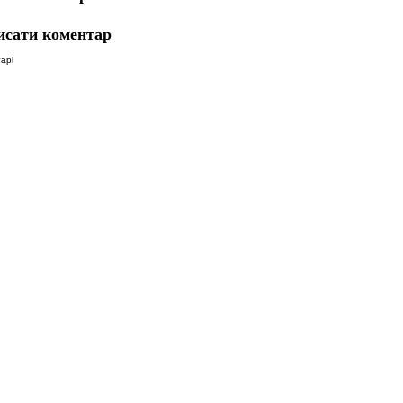
исати коментар
арі