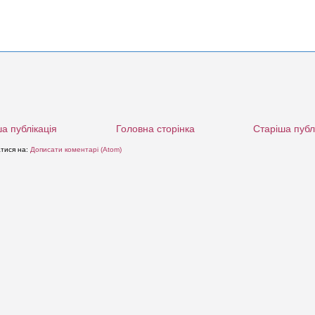
а публікація
Головна сторінка
Старіша публ
атися на:
Дописати коментарі (Atom)