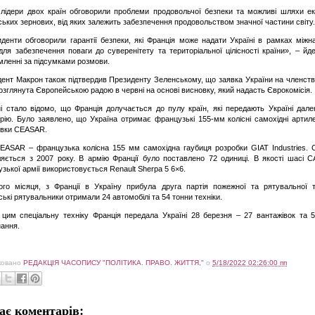
лідери двох країн обговорили проблеми продовольчої безпеки та можливі шляхи е
ських зернових, від яких залежить забезпечення продовольством значної частини світу.
денти обговорили гарантії безпеки, які Франція може надати Україні в рамках міжн
для забезпечення поваги до суверенітету та територіальної цілісності країни», – йд
мленні за підсумками розмови.
ент Макрон також підтвердив Президенту Зеленському, що заявка України на членст
озглянута Європейською радою в червні на основі висновку, який надасть Єврокомісія.
ні стало відомо, що Франція долучається до пулу країн, які передають Україні дале
рію. Було заявлено, що Україна отримає французькі 155-мм колісні самохідні артиле
овки CEASAR.
ASAR – французька колісна 155 мм самохідна гаубиця розробки GIAT Industries. 
яється з 2007 року. В армію Франції було поставлено 72 одиниці. В якості шасі 
зької армії використовується Renault Sherpa 5 6×6.
го місяця, з Франції в Україну прибула друга партія пожежної та рятувальної т
ські рятувальники отримали 24 автомобілі та 54 тонни техніки.
цим спеціальну техніку Франція передала Україні 28 березня – 27 вантажівок та 
ання.
ковано
РЕДАКЦІЯ ЧАСОПИСУ "ПОЛІТИКА. ПРАВО. ЖИТТЯ,"
о
5/18/2022 02:26:00 пп
ає коментарів: