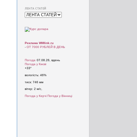
ЛЕНТА СТАТЕЙ
Реклама WMlink.ru
-
ОТ 7000 РУБЛЕЙ В ДЕНЬ
Погода
07.08.26, вдень
Погода у
Києві
+33°
вологість:
46%
тиск:
746 мм
вітер:
2 м/с,
Погода у Керчі
Погода у Вінниці