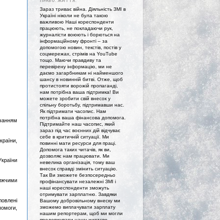
ПРАВО. ЖИТТЯ."
Зараз триває війна. Діяльність ЗМІ в
Україні ніколи не була такою
важливою Наші кореспонденти
працюють, не покладаючи рук,
журналісти воюють і борються на
інформаційному фронті – за
допомогою новин, текстів, постів у
соцмережах, стрімів на YouTube
тощо. Маючи правдиву та
перевірену інформацію, ми не
даємо загарбникам ні найменшого
шансу в новинній битві. Отже, щоб
протистояти ворожій пропаганді,
нам потрібна ваша підтримка! Ви
можете зробити свій внесок у
спільну боротьбу, підтримавши нас.
Як підтримати часопис. Нам
потрібна ваша фінансова допомога.
ачанням
Підтримайте наш часопис, який
зараз під час воєнних дій відчуває
себе в критичній ситуації. Ми
країни,
повинні мати ресурси для праці.
Допомога таких читачів, як ви,
дозволяє нам працювати. Ми
країни
невелика організація, тому ваш
внесок справді змінить ситуацію.
Так Ви зможете безпосередньо
лижчими
профінансувати незалежні ЗМІ і
наші кореспонденти зможуть
отримувати зарплатню. Завдяки
ловлені
Вашому добровільному внеску ми
зможемо виплачувати зарплату
помоги,
нашим репортерам, щоб ми могли
продовжувати нашу життєво