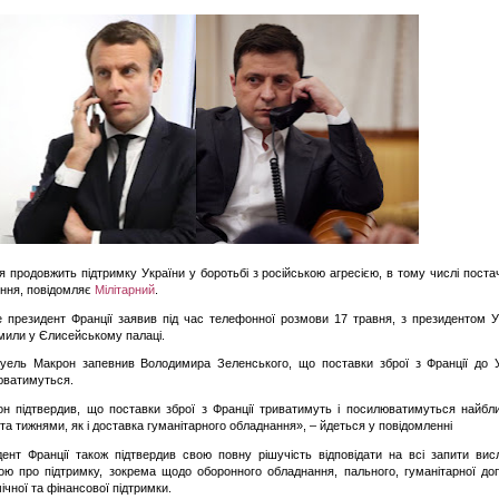
я продовжить підтримку України у боротьбі з російською агресією, в тому числі пост
ння, повідомляє
Мілітарний
.
 президент Франції заявив під час телефонної розмови 17 травня, з президентом У
мили у Єлисейському палаці.
уель Макрон запевнив Володимира Зеленського, що поставки зброї з Франції до У
юватимуться.
н підтвердив, що поставки зброї з Франції триватимуть і посилюватимуться найб
та тижнями, як і доставка гуманітарного обладнання», – йдеться у повідомленні
ент Франції також підтвердив свою повну рішучість відповідати на всі запити вис
ою про підтримку, зокрема щодо оборонного обладнання, пального, гуманітарної до
ічної та фінансової підтримки.