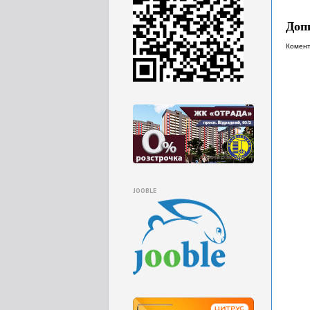
Доп
Комент
JOOBLE