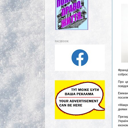
FACEBOOK
Франці
озброє
Про це
повідо
Емман
посил
«Макро
днями 
Презид
Україн
економ