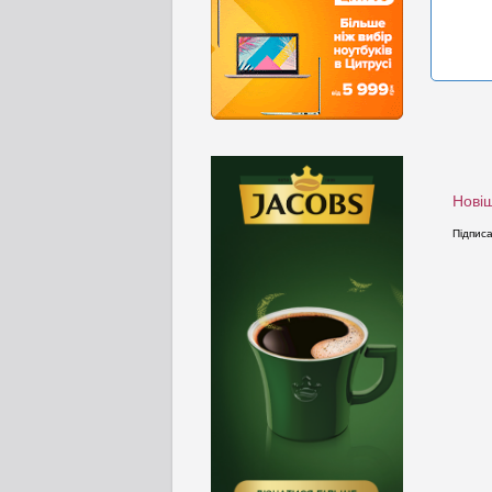
Новіш
Підпис