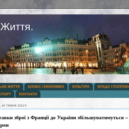
 Життя.
ЬНЕ ЖИТТЯ
БІЗНЕС І ЕКОНОМІКА
КУЛЬТУРА
ВЛАДА І ПОЛІТИК
СПОРТ
КОНТАКТИ
, 18 ТРАВНЯ 2022 Р.
авки зброї з Франції до України збільшуватимуться –
рон