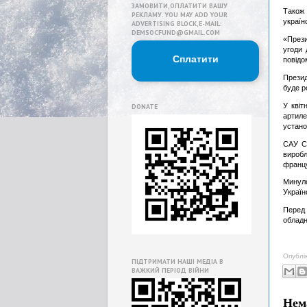
ЗАМОВИТИ,ОПЛАТИТИ ВАШУ
Також 
РЕКЛАМУ. YOU MAY ADD YOUR
україн
ADVERTISING BLOCK,E-MAIL:
DEMSOCFUND@GMAIL.COM
«Прези
угоди 
Сплатити
повідо
Презид
буде р
У квіт
DONATE
артиле
устан
САУ CE
виробл
францу
Минуло
Україн
Перед 
обладн
Опублі
ПІДТРИМАТИ НАШІ МЕДІА В
ВАЖКИЙ ПЕРІОД ВІЙНИ
Нем