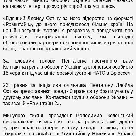
Тим часом, міністр оборони України Олексій Резніков
написав у твітері, що зустріч «пройшла успішно».
«Вдячний Ллойду Остіну за його лідерство на форматі
«Рамштайн», до якого приєдналося більше країн. На
нашій наступній зустрічі я розраховую повідомити про
результати використання систем, які сьогодні
обговорювали партнери і які повинні змінити гру на полі
бою», – наголосив український міністр.
За словами голови Пентагону, наступного разу
Контактна група з оборони України зустрінеться особисто
15 червня під час міністерської зустрічі НАТО в Брюсселі.
23 травня за ініціативи очільника Пентагону Ллойда
Остіна представники понад 40 країн світу брали участь у
другому засіданні Контактної групи з оборони України –
так званій «Рамштайн-2».
Минулого тижня президент Володимир Зеленський
висловлював очікування, що за результатами другої
зустрічі країн-партнерів у тому складі, в якому вони
збиралися на авіабазі «Рамштайн» у Німеччині, Україні