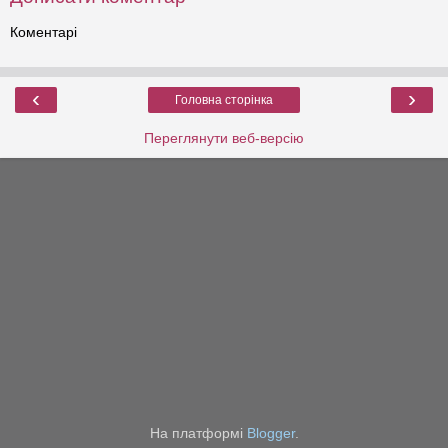
Коментарі
‹
›
Головна сторінка
Переглянути веб-версію
На платформі
Blogger
.