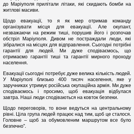
до Маріуполя прилітали літаки, які скидають бомби на
житлові масиви.
Щодо евакуації, то я як мер отримав команду
організувати місця для евакуації. Але окупант,
незважаючи на режим тиші, порушив його і розпочав
обстріл Маріуполя. Дивом не постраждали люди, які
зібралися на місцях для відправлення. Сьогодні потрібні
гарантії для людей. Ми дуже сподіваємось, що
отримаємо гарантії тиші та гарантії мирного проходу
населення.
Евакуації сьогодні потребує дуже велика кількість людей.
У Маріуполі близько 400 тисяч населення, яке у
заручниках утримує російська окупаційна армія. Ми дуже
сподіваємось і просимо, щоб евакуація відбулася
завтра. Наші люди сподіваються на ковток безпеки.
Щодо переговорів, то вони ведуться на центральному
рівні. Ціла група людей працює над тим, щоб це сталося.
Головне – щоб за обумовленим маршрутом все було
безпечно”.