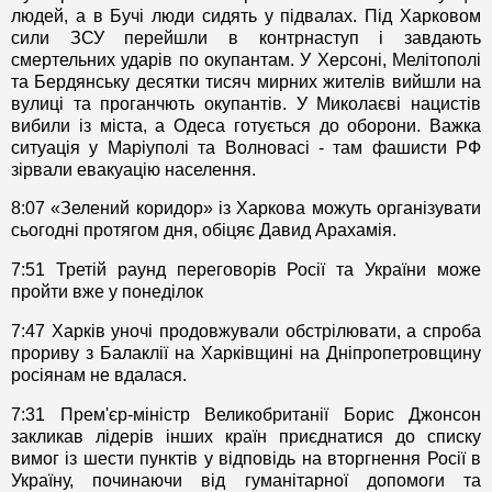
людей, а в Бучі люди сидять у підвалах. Під Харковом
сили ЗСУ перейшли в контрнаступ і завдають
смертельних ударів по окупантам. У Херсоні, Мелітополі
та Бердянську десятки тисяч мирних жителів вийшли на
вулиці та проганчють окупантів. У Миколаєві нацистів
вибили із міста, а Одеса готується до оборони. Важка
ситуація у Маріуполі та Волновасі - там фашисти РФ
зірвали евакуацію населення.
8:07 «Зелений коридор» із Харкова можуть організувати
сьогодні протягом дня, обіцяє Давид Арахамія.
7:51 Третій раунд переговорів Росії та України може
пройти вже у понеділок
7:47 Харків уночі продовжували обстрілювати, а спроба
прориву з Балаклії на Харківщині на Дніпропетровщину
росіянам не вдалася.
7:31 Прем'єр-міністр Великобританії Борис Джонсон
закликав лідерів інших країн приєднатися до списку
вимог із шести пунктів у відповідь на вторгнення Росії в
Україну, починаючи від гуманітарної допомоги та