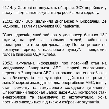
21:14. у Харкові не вщухають обстріли. ЗСУ перейшли у
наступ і відтісняють окупанта до російського кордону.
21:02. сили ЗСУ звільнили диспансер у Бородянці, де
кадировці взяли у заручники 600 пацієнтів.
"Спецпідрозділ, який зайшов у диспансер близько 13-ї
години, на цей час звільнив людей, вийшов з
приміщення, з території диспансеру. Попри це вони не
покинули територію населеного пункту", - повідомив
голова Київської ОДА Кулеба.
20:52. актуальна інформація про поточний стан на
майданчику Запорізької АЕС. Наразі оперативний
персонал Запорізької АЕС контролює стан енергоблоків
та забезпечує їх експлуатацію - здійснюється ротація
змін. У мережі знаходяться два енергоблоки АЕС, інші у
стані ремонту та вимушеного холодного зупинення.
Оперативний персонал Запорізької АЕС, контролює стан
енергоблоків та забезпечує їх експлуатацію, хоча
постійно знаходиться під тиском озброєних окупантів.