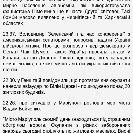
мирне населення авіабомби, які використовувала
фашистська Німеччина ще в части Другої світової. Такі
бомби масово виявлено у Чернігівській та Харківській
областях
23:37. Володимир Зеленський під час конференції з
американськими сенаторами попросив надати Україні
військові літаки. Про це розповsв лідер демократів у
Сенаті Чак Шумер. Також Україна просила літаки у
Канади, на шо Джастін Трюдо відповів, шо у канадців
немає літаків, на яких уміють літати українські військові
пілоти.
22:30. у Генштабі повідомили, що протягом дня окупанти
нанесли авіаудар по Білій Церкві - пошкоджено понад 20
житлових будинків.
22:26. про ситуацію у Маріуполі розповів мер міста
Вадим Бойченко:
"Місто Маріуполь сьомий день знаходиться під страшним
обстрілом ворога. Окупанти з різних заборонених
знарядь сьогодні стріляють по житлових масивах. Вночі