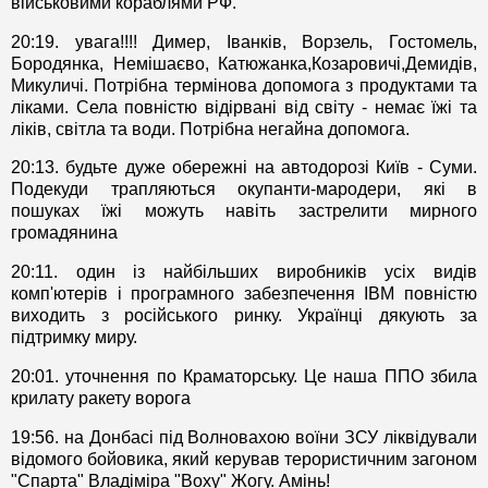
військовими кораблями РФ.
20:19. увага!!!! Димер, Іванків, Ворзель, Гостомель,
Бородянка, Немішаєво, Катюжанка,Козаровичі,Демидів,
Микуличі. Потрібна термінова допомога з продуктами та
ліками. Села повністю відірвані від світу - немає їжі та
ліків, світла та води. Потрібна негайна допомога.
20:13. будьте дуже обережні на автодорозі Київ - Суми.
Подекуди трапляються окупанти-мародери, які в
пошуках їжі можуть навіть застрелити мирного
громадянина
20:11. один із найбільших виробників усіх видів
комп'ютерів і програмного забезпечення IBM повністю
виходить з російського ринку. Українці дякують за
підтримку миру.
20:01. уточнення по Краматорську. Це наша ППО збила
крилату ракету ворога
19:56. на Донбасі під Волновахою воїни ЗСУ ліквідували
відомого бойовика, який керував терористичним загоном
"Спарта" Владіміра "Воху" Жогу. Амінь!