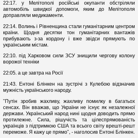
22:17. у Мелітополі російські окупанти обстріляли
автомобіль швидкої допомоги, яким до Мелітополя
доправляли медикаменти.
22:14. Волинь і Рівненщина стали гуманітарним центром
країни. Щодня десятки тон гуманітарних вантажів
прибувають з-за кордону і вже звідси прямують по
українським містам.
22:10. під Харковом сили ЗСУ знищили чергову колону
ворожої техніки
22:05. а це завтра на Росії
21:43. Ентоні Блінкен на зустрічі з Кулебою відзначив
мужність українського народу.
"Путін зробив жахливу, жахливу помилку в багатьох
сенсах. Він вважав, що України не існує як незалежної
держави. Український народ нині щодня доводить прямо
протилежне. Сила, рішучість та цілеспрямованість
українців з підтримкою США та всього світу врешті-решт
переможе. Я кажу це прямо", - наголосив Ентоні Блінкен.