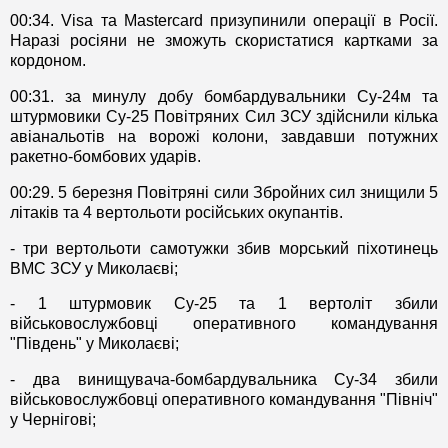
00:34. Visa та Mastercard призупинили операції в Росії.
Наразі росіяни не зможуть скористатися картками за
кордоном.
00:31. за минулу добу бомбардувальники Су-24м та
штурмовики Су-25 Повітряних Сил ЗСУ здійснили кілька
авіанальотів на ворожі колони, завдавши потужних
ракетно-бомбових ударів.
00:29. 5 березня Повітряні сили Збройних сил знищили 5
літаків та 4 вертольоти російських окупантів.
- три вертольоти самотужки збив морський піхотинець
ВМС ЗСУ у Миколаєві;
- 1 штурмовик Су-25 та 1 вертоліт збили
військовослужбовці оперативного командування
"Південь" у Миколаєві;
- два винищувача-бомбардувальника Су-34 збили
військовослужбовці оперативного командування "Північ"
у Чернігові;