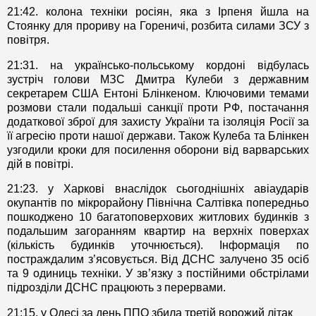
21:42. колона техніки росіян, яка з Ірпеня йшла на
Стоянку для прориву на Гореничі, розбита силами ЗСУ з
повітря.
21:31. на українсько-польському кордоні відбулась
зустріч голови МЗС Дмитра Кулеби з державним
секретарем США Ентоні Блінкеном. Ключовими темами
розмови стали подальші санкції проти РФ, постачання
додаткової зброї для захисту України та ізоляція Росії за
її агресію проти нашої держави. Також Кулеба та Блінкен
узгодили кроки для посилення оборони від варварських
дій в повітрі.
21:23. у Харкові внаслідок сьогоднішніх авіаударів
окупантів по мікрорайону Північна Салтівка попередньо
пошкоджено 10 багатоповерхових житлових будинків з
подальшим загоранням квартир на верхніх поверхах
(кількість будинків уточнюється). Інформація по
постраждалим з’ясовується. Від ДСНС залучено 35 осіб
та 9 одиниць техніки. У зв’язку з постійними обстрілами
підрозділи ДСНС працюють з перервами.
21:15. у Одесі за день ППО збила третій ворожий літак