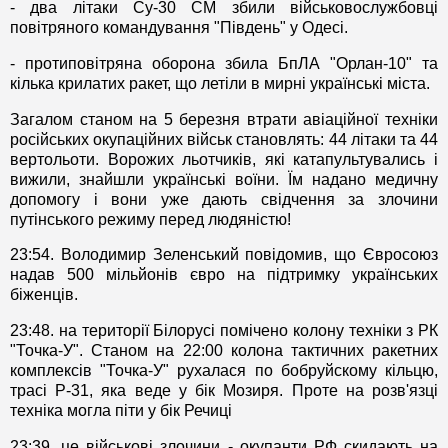
- два літаки Су-30 СМ збили військовослужбовці
повітряного командування "Південь" у Одесі.
- протиповітряна оборона збила БпЛА "Орлан-10" та
кілька крилатих ракет, що летіли в мирні українські міста.
Загалом станом на 5 березня втрати авіаційної техніки
російських окупаційних військ становлять: 44 літаки та 44
вертольоти. Ворожих льотчиків, які катапультувались і
вижили, знайшли українські воїни. Їм надано медичну
допомогу і вони уже дають свідчення за злочини
путінського режиму перед людяністю!
23:54. Володимир Зеленський повідомив, що Євросоюз
надав 500 мільйонів євро на підтримку українських
біженців.
23:48. на території Білорусі помічено колону техніки з РК
"Точка-У". Станом на 22:00 колона тактичних ракетних
комплексів "Точка-У" рухалася по бобруйскому кільцю,
трасі Р-31, яка веде у бік Мозиря. Проте на розв'язці
техніка могла піти у бік Речиці
23:39. це військові злочини - окупанти РФ скидають на