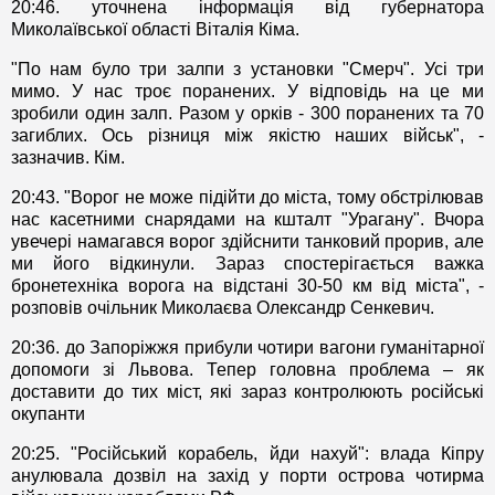
20:46. уточнена інформація від губернатора
Миколаївської області Віталія Кіма.
"По нам було три залпи з установки "Смерч". Усі три
мимо. У нас троє поранених. У відповідь на це ми
зробили один залп. Разом у орків - 300 поранених та 70
загиблих. Ось різниця між якістю наших військ", -
зазначив. Кім.
20:43. "Ворог не може підійти до міста, тому обстрілював
нас касетними снарядами на кшталт "Урагану". Вчора
увечері намагався ворог здійснити танковий прорив, але
ми його відкинули. Зараз спостерігається важка
бронетехніка ворога на відстані 30-50 км від міста", -
розповів очільник Миколаєва Олександр Сенкевич.
20:36. до Запоріжжя прибули чотири вагони гуманітарної
допомоги зі Львова. Тепер головна проблема – як
доставити до тих міст, які зараз контролюють російські
окупанти
20:25. "Російський корабель, йди нахуй": влада Кіпру
анулювала дозвіл на захід у порти острова чотирма