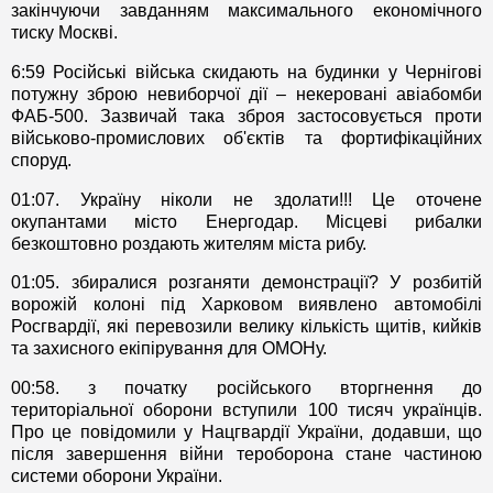
закінчуючи завданням максимального економічного
тиску Москві.
6:59 Російські війська скидають на будинки у Чернігові
потужну зброю невиборчої дії – некеровані авіабомби
ФАБ-500. Зазвичай така зброя застосовується проти
військово-промислових об'єктів та фортифікаційних
споруд.
01:07. Україну ніколи не здолати!!! Це оточене
окупантами місто Енергодар. Місцеві рибалки
безкоштовно роздають жителям міста рибу.
01:05. збиралися розганяти демонстрації? У розбитій
ворожій колоні під Харковом виявлено автомобілі
Росгвардії, які перевозили велику кількість щитів, кийків
та захисного екіпірування для ОМОНу.
00:58. з початку російського вторгнення до
територіальної оборони вступили 100 тисяч українців.
Про це повідомили у Нацгвардії України, додавши, що
після завершення війни тероборона стане частиною
системи оборони України.