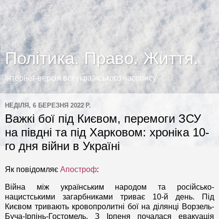
Політика. Право. Життя.
Інтернет-версія всеукраїнського часопису
НЕДІЛЯ, 6 БЕРЕЗНЯ 2022 Р.
Важкі бої під Києвом, перемоги ЗСУ
на півдні та під Харковом: хроніка 10-
го дня війни в Україні
Як повідомляє
Апостроф
:
Війна між українським народом та російсько-
нацистськими загарбниками триває 10-й день. Під
Києвом тривають кровопролитні бої на ділянці Ворзель-
Буча-Ірпінь-Гостомель. З Ірпеня почалася евакуація