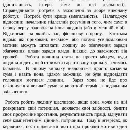
(допитливість, інтерес саме до цієї діяльності);
Справедливість (потреба в заохоченні за добре виконану
роботу); Потреба бути краще (змагальність). Налагоджує
відносини начальник підлеглий розуміння того, чим саме в
першу чергу задоволена інша людина (або в меншій мірі).
Відкинемо, на якийсь час, фінансову сторону. Багатьом
відомо які приховані, несвідомі або погано усвідомлювані
мотиви можуть штовхати людину до збагачення заради
збагачення, влади заради влади, інакше, до залежності від
грошей. Робота повинна стати не просто місцем, куди
людина ходить, щоб отримати гарантовану зарплату, а чимось
більшим. В іншому випадку знадобиться просто космічна
сума і навіть вона, цілком можливо, не буде відповідати
головним мотивам людини. Зараз мова не йде про
накопичення великої суми за короткий термін з подальшим
звільненням.
Робота робить людину щасливою, якщо вона може на ній
розкривати свій потенціал, докласти свої здібності, бачити
своє професійне зростання, результативність праці, відчувати
себе компетентним, цінним, потрібним. Тому в інтересах, як
керівника, так і підлеглоги знати про провідні мотиви один