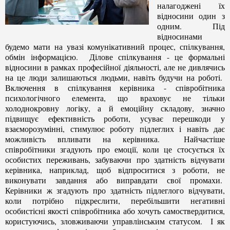
налагоджені їх
відносини один з
одним. Під
відносинами
будемо мати на увазі комунікативний процес, спілкування,
обмін інформацією. Ділове спілкування - це формальні
відносини в рамках професійної діяльності, але не дивлячись
на це люди залишаються людьми, навіть будучи на роботі.
Включення в спілкування керівника - співробітника
психологічного елемента, що враховує не тільки
холоднокровну логіку, а й емоційну складову, значно
підвищує ефективність роботи, усуває перешкоди у
взаєморозумінні, стимулює роботу підлеглих і навіть дає
можливість впливати на керівника. Найчастіше
співробітники згадують про емоції, коли це стосується їх
особистих переживань, забуваючи про здатність відчувати
керівника, наприклад, щоб відпроситися з роботи, не
виконувати завдання або виправдати свої промахи.
Керівники ж згадують про здатність підлеглого відчувати,
коли потрібно підкреслити, перебільшити негативні
особистісні якості співробітника або хочуть самоствердитися,
користуючись, зловживаючи управлінським статусом. І як