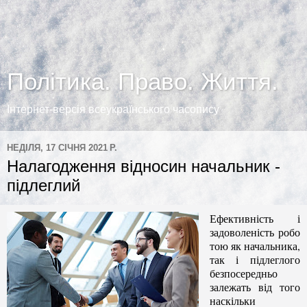
Політика. Право. Життя.
Інтернет-версія всеукраїнського часопису
НЕДІЛЯ, 17 СІЧНЯ 2021 Р.
Налагодження відносин начальник -
підлеглий
Ефективність і
задоволеність робо
тою як начальника,
так і підлеглого
безпосередньо
залежать від того
наскільки