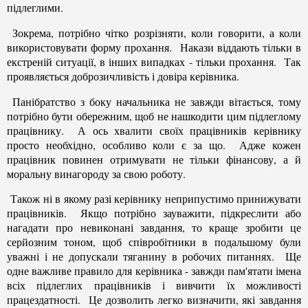
підлеглими.
Зокрема, потрібно чітко розрізняти, коли говорити, а коли
використовувати форму прохання. Накази віддають тільки в
екстреній ситуації, в інших випадках - тільки прохання. Так
проявляється доброзичливість і довіра керівника.
Панібратство з боку начальника не завжди вітається, тому
потрібно бути обережним, щоб не нашкодити цим підлеглому
працівнику. А ось хвалити своїх працівників керівнику
просто необхідно, особливо коли є за що. Адже кожен
працівник повинен отримувати не тільки фінансову, а й
моральну винагороду за свою роботу.
Також ні в якому разі керівнику неприпустимо принижувати
працівників. Якщо потрібно зауважити, підкреслити або
нагадати про невиконані завдання, то краще зробити це
серйозним тоном, щоб співробітники в подальшому були
уважні і не допускали тяганину в робочих питаннях. Ще
одне важливе правило для керівника - завжди пам'ятати імена
всіх підлеглих працівників і вивчити їх можливості
працездатності. Це дозволить легко визначити, які завдання