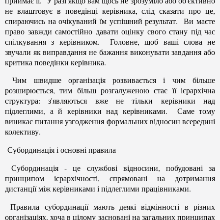
приймає її. У разі якщо вам щось не зрозуміло або об'єктивно
не влаштовує в поведінці керівника, слід сказати про це,
спираючись на очікуваний їм успішний результат. Ви маєте
право завжди самостійно давати оцінку свого стану під час
спілкування з керівником. Головне, щоб ваші слова не
звучали як виправдання не бажання виконувати завдання або
критика поведінки керівника.
Чим швидше організація розвивається і чим більше
розширюється, тим більш розгалуженою стає її ієрархічна
структура: з'являються вже не тільки керівники над
підлеглими, а й керівники над керівниками. Саме тому
виникає питання узгодження формальних відносин всередині
колективу.
Субординація і основні правила
Субординація - це службові відносини, побудовані за
принципом ієрархічності, спрямовані на дотримання
дистанції між керівниками і підлеглими працівниками.
Правила субординації мають деякі відмінності в різних
організаціях, хоча в цілому засновані на загальних принципах