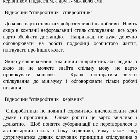
керівником і підлеглим, а другі - між колегами.
Відносини "співробітник - співробітник"
До колег варто ставитися доброзичливо і шанобливо. Навіть
якщо в компанії неформальний стиль спілкування, все одно
варто зберігати дистанцію. Наприклад, не дуже доречно
обговорювати на роботі подробиці особистого життя,
пліткувати про інших колег.
Якщо у вашій команді токсичний співробітник або людина, з
якою ви не можете знайти спільну мову, не варто
провокувати конфлікт. Краще постаратися звести
спілкування до мінімуму і обговорювати тільки робочі
питання.
Відносини "співробітник - керівник"
Співробітники не повинні соромитися висловлювати свої
думки і пропозиції. Однак робити це варто ввічливо і
делікатно. Щоб поняття субординації не перетворилося в
авторитарний стиль з боку керівника, йому також слід
дотримуватися деяких ключових принципів спілкування з