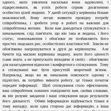
одного, мати уявлення наскільки вони задоволені, і
підкреслювати, як успіх роботи сприяє досягненню
особистих цілей людини. У даній ситуації у керівника більше
можливостей, йому легше виявити провідну потребу
співробітника, і зробити упор в роботі на важливі для
співробітника мотиви. Коли вам доводиться спілкуватися з
начальником, слід пам'ятати, що він така ж людина, і його
статус, повноваження і обов'язки не позбавляють його
простих людських рис, особистісних властивостей. Зовсім не
обов'язково напрошуватися в друзі до керівництва. Але
бачити під маскою керівника людину, знати його цінності
(саме знати, а не припускати виходячи зі своїх) - обов'язково
для налагодження відносин і комфортного спілкування. Тому
в спілкуванні має бути присутній зворотний зв'язок.
Наприклад, якщо ви як начальник пояснюєте одному з
підлеглих, як потрібно змінити роботу, це тільки початок
передачі інформації. Щоб спілкування стало ефективним,
ваш співробітник повинен повідомити вам, своїми словами,
як він розуміє завдання і ваші очікування щодо результатів
його діяльності. Обмін інформацією відбувається тільки в
тому випадку, коли одна сторона дає інформацію, а інша