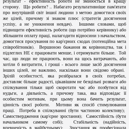
результат - ефективність роботи не змінюється в кращу
сторону. Що робити? .. Набагато результативніше пам'ятати
про внутрішній світ іншої людини з метою домогтися своїх
же цілей, причому зі знаком плюс (стратегія досягнення
успіху, а не уникнення невдач). Іншими словами, щоб
підвищити ефективність роботи (що потрібно керівнику) або
збільшити оплату праці, налагодити відносини з начальством,
домогтися просування по кар'єрних сходах (потенційна мета
співробітників). Вершиною бажання як керівництва, так і
підлеглих НЕ є працювати менше, і отримувати більше. Той
час, що люди не працюють, вони на щось витрачають, або
хотіли б витратити, і гроші - всього лише засіб досягнення
інших цілей, не важливо, наскільки вони свідомо обрані.
Зрілій особистості, яка розібралася в своїх потребах,
доставляє більше радості, цікавішим не безцільні розваги або
спілкування тільки щоб скоротати час або позбутися від
нудьги, а діяльність, а причому така, яка відповідає її
особистим мотивам, при цьому вона бачить результат,
цінність своєї роботи. Мотиви як спосіб стимулювання
праці. Потреба в спілкуванні (бути частиною колективу);
Самоствердження (кар'єрне зростання); Самостійність (бути
начальником самому собі); Стабільність (надійність,
впевненість в майбутньому); Зростання як професіонала