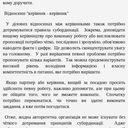
кому доручити.
Відносини "керівник - керівник"
У ділових відносинах між керівниками також потрібно
дотримуватися правила субординації. Зокрема, доповідати
вищому керівництву про виконану роботу або висловлювати
пропозиції потрібно чітко, послідовно і зрозуміло, обов'язково
наводити факти і цифри. Це дозволить сконцентрувати увагу
на головному. У разі вирішення певної проблеми потрібно
пропонувати кілька варіантів. Так можна продемонструвати
високий рівень володіння інформацією і власну
компетентність в питанні, яке потрібно вирішити.
Якщо партнер або керівник, вищий за посадою просить
здійснити певну роботу, важливо допомогти, але при цьому
не обіцяти того, чого не зможете виконати. Спочатку
потрібно переконатися, чи точно ви здатні виконати
завдання, а вже потім погодитися.
Отже, жодна авторитетна організація не може існувати без
чіткого дотримання принципів субординації. Адже