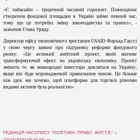
«Є таймлайн – трирічний часовий горизонт. Повноцінне
створення фондової площадки в Україні займе певний час,
тому що це потребує зміну законодавства та правил», -
зазначив Глава Уряду.
Директор офісу економічного зростання USAID Фархад Гауссі
у свою чергу заявив про підтримку реформи фондового
ринку: «Це великий амбітний проект, який матиме
трансформуючий ефект на українську економіку. Проект
змінить те, як міжнародні інвестори дивляться на Україну,
якщо він буде впроваджений правильним чином. Це більше
ніж ідея, ми хочемо, щоб платформа для торгівлі різними
видами активів була реальністю».
РЕДАКЦІЯ ЧАСОПИСУ "ПОЛІТИКА. ПРАВО. ЖИТТЯ,"
о
10/23/2020 08:36:00 дп