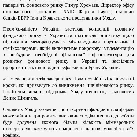
паперів та фондового ринку Тимур Хромаєв, Директор офісу
економічного зростання USAID Фархад Гауссі, старший
банкір ЕБРР Ірина Кравченко та представники Уряду.
Прем’єр-міністр України заслухав концепції розвитку
фондового ринку в Україні та підтримав ініціативу щодо
підписання меморандуму з міжнародними партнерами і
стейкхолдерами, який включатиме покрокову імплементацію
з розбудови необхідної фінансової інфраструктури для
розвитку фондового ринку в Україні та засвідчить
пріоритетність відповідної реформи для Уряду України.
«Час експериментів завершився. Нам потрібні чіткі проектні
кроки, які призведуть до виникнення цивілізованого ринку.
Політична воля та підтримка Уряду точно є», - наголосив
Денис Шмигаль.
Очільник Уряду зазначив, що створення фондової платформи
може зайняти три роки та висловив сподівання, що до роботи
буде долучена якомога більша кількість міжнародних
експертів, які вже мають працюючі фінансові моделі у своїх
країнах.