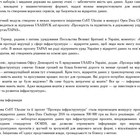
яч наборів, і завдання держави на даному етапі — забезпечити якість цих даних. Адже саме
и, викладені у машиночитаному форматі, надалі можна використовувати для аналі
жень та створення корисних сервісів, що базуються на відкритих даних.
ичний модуль створено в межах перемоги ініціативи CoST Ukraine в конкурсі Open Data Cha
водиться за підтримки USAID/UK aid проєкту «Прозорість та підзвітність в державному упр
лугах/TAPAS».
 Тернер, радник з питань урядування Посольства Великої Британії в Україні, коментує: «
ів протидії корупції у сфері інфраструктури — відкриття даних, щоб люди мали змогу по
а себе. В межах проєкту TAPAS ми раді підтримати уряд України у відкритті даних та пов’я
ціатив, які створюють рішення на основі цих даних».
ілліс, представник Офісу Демократії та Е-врядування USAID в Україні, додав: «Прозора інф
фраструктуру означає більше грошей на більш безпечні дороги та менше грошей на кор
— антикорупційний вплив тут очевидний. Крім того, відкриття даних у транспортному се
ливість аналізу та просування кращих послуг для громадян. Які дороги потрібно відремон
и коштів на це було виділено? Як саме будуть витрачені ці кошти? Все це — інформац
яни мають знати. Адже вкладання коштів у кожен кілометр нових доріг — це інвестиція в о
у та розвиток інфраструктури».
ова інформація
тива CoST Ukraine та її проєкт “Прозора інфраструктура” стала переможцем конкурсу проє
 відкритих даних Open Data Challenge 2018 та отримала 500 000 грн на його реалізацію. «
труктура» — вебпортал відкритих даних про інфраструктурні проєкти, впорядкованих з
родним стандартом OC4IDS, що дозволяє отримувати інформацію про впрова
труктурних проєктів у зручній та зрозумілій для широкого загалу формі, з візуалізацією н
. Ініціатива об’єднує представників влади, громадськості та бізнесу з метою: