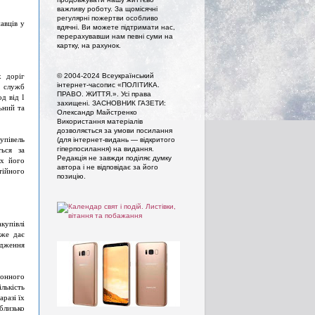
важливу роботу. За щомісячні
регулярні пожертви особливо
авців у
вдячні. Ви можете підтримати нас,
перерахувавши нам певні суми на
картку, на рахунок.
х доріг
© 2004-2024 Всеукраїнський
інтернет-часопис «ПОЛІТИКА.
ь служб
ПРАВО. ЖИТТЯ.». Усi права
д від 1
захищенi. ЗАСНОВНИК ГАЗЕТИ:
ьний та
Олександр Майстренко
Використання матеріалів
дозволяється за умови посилання
упівель
(для інтернет-видань — відкритого
ться за
гіперпосилання) на видання.
Редакція не завжди поділяє думку
ах його
автора і не відповідає за його
тійного
позицію.
купівлі
дже дає
адження
ронного
лькість
разі їх
близько