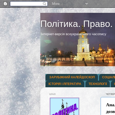
Політика. Право.
Інтернет-версія всеукраїнського часопису
ЗАРУБІЖНИЙ КАЛЕЙДОСКОП
СОЦІАЛ
ІСТОРІЯ І ЛІТЕРАТУРА
ТЕХНОЛОГІЇ
LOGO
ЧЕТВЕР
Ана
доз