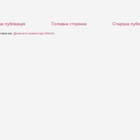
а публікація
Головна сторінка
Старіша публ
атися на:
Дописати коментарі (Atom)