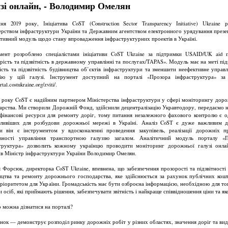
узі онлайн, - Володимир Омелян
ня 2019 року, Ініціатива CoST (Construction Sector Transparency Initiative) Ukraine 
ерством інфраструктури України та Державним агентством електронного урядування презе
ктивний модуль щодо стану впровадження інфраструктурних проектів в Україні.
мент розроблено спеціалістами ініціативи CoST Ukraine за підтримки USAID/UK aid 
рість та підзвітність в державному управлінні та послугах/TAPAS». Модуль має на меті пі
ість та підзвітність будівництва об’єктів інфраструктури та зменшити неефективне управл
ію у цій галузі. Інструмент доступний на порталі «Прозора інфраструктура» за
ortal.costukraine.org/zviti/.
6 року CoST є надійним партнером Міністерства інфраструктури у сфері моніторингу дор
арства. Ми створили Дорожній Фонд, здійснили децентралізацію Укравтодору, передаємо н
 фінансові ресурси для ремонту доріг, тому питання незалежного фахового контролю є о
ливіших для розбудови дорожньої мережі в Україні. Аналіз CoST є дуже важливим д
ки він є інструментом у вдосконаленні проведення закупівель, реалізації дорожніх пр
вності управління транспортною галуззю загалом. Аналітичний модуль порталу «
труктура» дозволить кожному українцю проводити моніторинг дорожньої галузі онл
ив Міністр інфраструктури України Володимир Омелян.
я Форсюк, директорка CoST Ukraine, впевнена, що забезпечення прозорості та підзвітності 
ицтва та ремонту дорожнього господарства, яке здійснюється за рахунок публічних кошт
пріоритетом для України. Громадськість має бути озброєна інформацією, необхідною для то
 осіб, які приймають рішення, забезпечувати звітність і найкраще співвідношення ціни та яко
 можна дізнатися на порталі?
нок — демонструє розподіл ринку дорожніх робіт у різних областях, значення доріг та вид