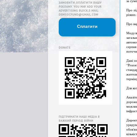
за сум
ЗАМОВИТИ,ОПЛАТИТИ ВАШУ
РЕКЛАМУ. YOU MAY ADD YOUR
Про пі
ADVERTISING BLOCK,E-MAIL:
різних
DEMSOCFUND@GMAIL.COM
Про вар
Сплатити
Модуль
загаль
автомо
серпня
DONATE
поточн
Дані о
“Prozo
станда
життєв
термін
Для ко
Аналіт
дорожн
можлив
інфрас
ПІДТРИМАТИ НАШІ МЕДІА В
Директ
ВАЖКИЙ ПЕРІОД ВІЙНИ
урядув
обов'я
кількі