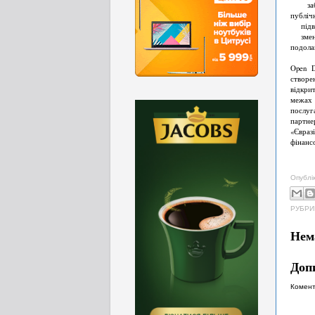
забезп
публіч
підвищ
зменше
подола
Open D
створе
відкри
межах 
послуг
партне
«Євраз
фінансо
Опублі
РУБРИ
Нем
Доп
Комент