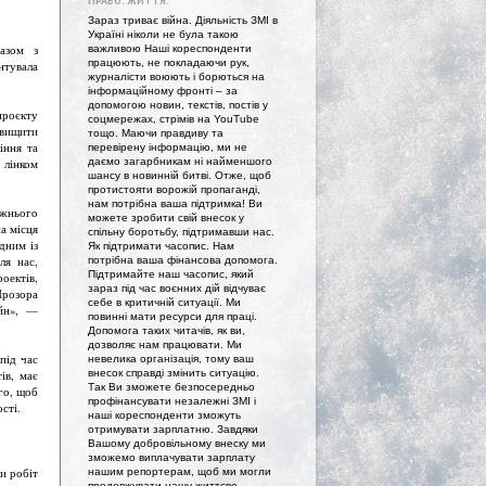
ПРАВО. ЖИТТЯ."
Зараз триває війна. Діяльність ЗМІ в
Україні ніколи не була такою
разом з
важливою Наші кореспонденти
працюють, не покладаючи рук,
нтувала
журналісти воюють і борються на
інформаційному фронті – за
допомогою новин, текстів, постів у
проєкту
соцмережах, стрімів на YouTube
двищити
тощо. Маючи правдиву та
іння та
перевірену інформацію, ми не
даємо загарбникам ні найменшого
 лінком
шансу в новинній битві. Отже, щоб
протистояти ворожій пропаганді,
нам потрібна ваша підтримка! Ви
ожнього
можете зробити свій внесок у
а місця
спільну боротьбу, підтримавши нас.
дним із
Як підтримати часопис. Нам
ля нас,
потрібна ваша фінансова допомога.
Підтримайте наш часопис, який
оектів,
зараз під час воєнних дій відчуває
Прозора
себе в критичній ситуації. Ми
айн», —
повинні мати ресурси для праці.
Допомога таких читачів, як ви,
дозволяє нам працювати. Ми
під час
невелика організація, тому ваш
внесок справді змінить ситуацію.
ів, має
Так Ви зможете безпосередньо
го, щоб
профінансувати незалежні ЗМІ і
сті.
наші кореспонденти зможуть
отримувати зарплатню. Завдяки
Вашому добровільному внеску ми
зможемо виплачувати зарплату
и робіт
нашим репортерам, щоб ми могли
продовжувати нашу життєво