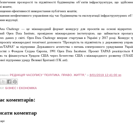
ечення прозорості та підзвітності будівництва об’єктів інфраструктури, що здійснює
ні кошти;
ення ефективності використання публічних коштів;
ння неефективного управління під час будівництва та експлуатації інфраструктурних об’є
ння корупції.
ata Challenge — це міжнародний формат конкурсу для проєктів на основі відкритих
ний Open Data Institute, провідною міжнародною інституцією, що займається пропаг
тих даних у світі. Open Data Challenge вперше стартував в Україні у 2017 році. Конкурс т
проєкту міжнародної технічної допомоги "Прозорість та підзвітність у державному управл
ах/TAPAS" за підтримки Державного агентства з питань електронного урядування Украї
рстві з Фондом Східна Європа, 1991 Open Data Incubator. Проект TAPAS реалізується
ія» та фінансується Урядом США через Агентство США з міжнародного розвитку (USAID
вої підтримки уряду Великої Британії (UK aid).
ковано
РЕДАКЦІЯ ЧАСОПИСУ "ПОЛІТИКА. ПРАВО. ЖИТТЯ,"
о
8/01/2019 12:41:00 пп
КИ:
БІЗНЕС І ЕКОНОМІКА
ає коментарів:
исати коментар
арі