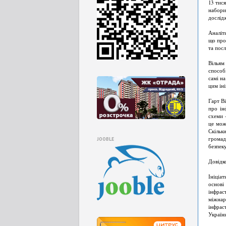
13 тис
набор
дослід
Аналіт
що про
та пос
Вільям
способ
самі н
цим іні
Гарт В
про ін
схеми 
це мож
Скільк
громад
JOOBLE
безпек
Довідк
Ініціа
основі
інфрас
міжна
інфрас
України