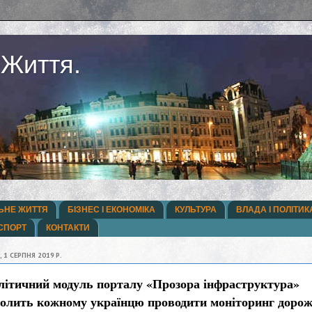
 Життя.
ЬНЕ ЖИТТЯ
БІЗНЕС І ЕКОНОМІКА
КУЛЬТУРА
ВЛАДА І ПОЛІТИК
СПОРТ
КОНТАКТИ
, 1 СЕРПНЯ 2019 Р.
літичний модуль порталу «Прозора інфраструктура»
волить кожному українцю проводити моніторинг дорож