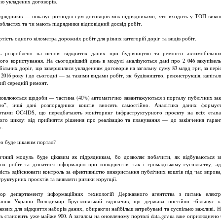
ою укладених договорів.
дрядників — показує розподіл сум договорів між підрядниками, хто входить у ТОП викон
 областях та чи мають підрядники відповідний досвід робіт.
тість одного кілометра дорожніх робіт для різних категорій доріг та видів робіт.
 розроблено на основі відкритих даних про будівництво та ремонти автомобільни
ного користування. На сьогоднішній день в модулі аналізуються дані про 2 046 закупівел
більних доріг, що завершилися укладенням договорів на загальну суму 83 млрд грн, за періо
 2016 року і до сьогодні — за такими видами робіт, як: будівництво, реконструкція, капітал
ий середній ремонт.
новлюються щодоби — частина (40%) автоматично завантажуються з порталу публічних зак
rro”, інші дані розпорядники коштів вносять самостійно. Аналітика даних формує
ртами OC4IDS, що передбачають моніторинг інфраструктурного проєкту на всіх етап
ого циклу: від прийняття рішення про реалізацію та планування — до закінчення гаран
у.
го буде цікавим портал?
ичний модуль буде цікавим як підрядникам, бо дозволяє побачити, як відбуваються за
іх робіт та дізнатися інформацію про конкурентів, так і громадському суспільству, а
ість здійснювати контроль за ефективністю використання публічних коштів під час впров
труктурних проєктів та виявляти ризики корупції.
ор департаменту інформаційних технологій Державного агентства з питань елект
ання України Володимир Брусіловський відзначив, що держава постійно збільшує кі
зкових для відкриття наборів даних, обираючи найбільш затребувані та суспільно важливі. На
сть становить уже майже 900. А загалом на оновленому порталі data.gov.ua вже оприлюднено 