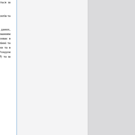
ться за
ктів та
 даних,
уванням
риває в
інні та
ни та в
 Фондом
) та за