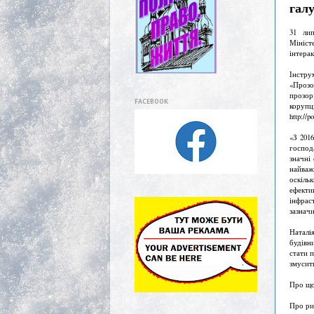
гал
31 лип
Мініст
інтера
Інстру
«Прозо
прозор
FACEBOOK
корупц
http://p
«З 201
господ
значні
найваж
оскіль
ефекти
інфрас
зазнач
Наталі
будівн
стати 
змусити
Про що
Про ри