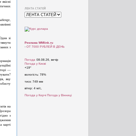
 якісні
тичних
ЛЕНТА СТАТЕЙ
llenge,
авлінні
Один зі
глянути
Реклама WMlink.ru
заних з
-
ОТ 7000 РУБЛЕЙ В ДЕНЬ
Погода
08.08.26, вечір
ормація
Погода у
Києві
упційні
+19°
кторі —
тувати?
вологість:
78%
ія, яку
тиск:
749 мм
собисту
вітер:
4 м/с,
Погода у Керчі
Погода у Вінниці
ктів на
Прозора
гідно з
дження
а карті