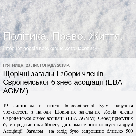
Політика. Право. Життя.
Інтернет-версія всеукраїнського часопису
ПʼЯТНИЦЯ, 23 ЛИСТОПАДА 2018 Р.
Щорічні загальні збори членів
Європейської бізнес-асоціації (EBA
AGMM)
19 листопада в готелі Intercontinental Kyiv відбулися
урочистості з нагоди Щорічних загальних зборів членів
Європейської бізнес-асоціації (EBA AGMM). Серед присутніх
були представники бізнесу, дипломатичного корпусу та друзі
Асоціації. Загалом на захід було запрошено близько 500