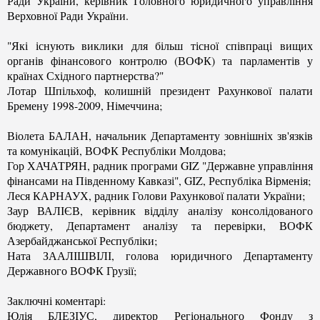
Ради України, керівник Головного юридичного управління
Верховної Ради України.
"Які існують виклики для більш тісної співпраці вищих
органів фінансового контролю (ВОФК) та парламентів у
країнах Східного партнерства?"
Лотар Шпільхоф, колишній президент Рахункової палати
Бремену 1998-2009, Німеччина;
Віолета БАЛАН, начальник Департаменту зовнішніх зв'язків
та комунікацій, ВОФК Республіки Молдова;
Гор ХАЧАТРЯН, радник програми GIZ "Державне управління
фінансами на Південному Кавказі", GIZ, Республіка Вірменія;
Леся КАРНАУХ, радник Голови Рахункової палати України;
Заур ВАЛІЄВ, керівник відділу аналізу консолідованого
бюджету, Департамент аналізу та перевірки, ВОФК
Азербайджанської Республіки;
Ната ЗААЛІШВІЛІ, голова юридичного Департаменту
Державного ВОФК Грузії;
Заключні коментарі:
Юлія БЛЕЗІУС, директор Регіонального Фонду з