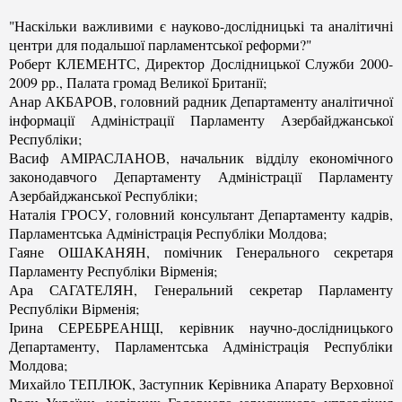
"Наскільки важливими є науково-дослідницькі та аналітичні
центри для подальшої парламентської реформи?"
Роберт КЛЕМЕНТС, Директор Дослідницької Служби 2000-
2009 рр., Палата громад Великої Британії;
Анар АКБАРОВ, головний радник Департаменту аналітичної
інформації Адміністрації Парламенту Азербайджанської
Республіки;
Васиф АМІРАСЛАНОВ, начальник відділу економічного
законодавчого Департаменту Адміністрації Парламенту
Азербайджанської Республіки;
Наталія ГРОСУ, головний консультант Департаменту кадрів,
Парламентська Адміністрація Республіки Молдова;
Гаяне ОШАКАНЯН, помічник Генерального секретаря
Парламенту Республіки Вірменія;
Ара САГАТЕЛЯН, Генеральний секретар Парламенту
Республіки Вірменія;
Ірина СЕРЕБРЕАНЩІ, керівник научно-дослідницького
Департаменту, Парламентська Адміністрація Республіки
Молдова;
Михайло ТЕПЛЮК, Заступник Керівника Апарату Верховної