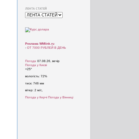
ЛЕНТА СТАТЕЙ
Реклама WMlink.ru
-
ОТ 7000 РУБЛЕЙ В ДЕНЬ
Погода
07.08.26, вечір
Погода у
Києві
+25°
вологість:
72%
тиск:
746 мм
вітер:
2 м/с,
Погода у Керчі
Погода у Вінниці