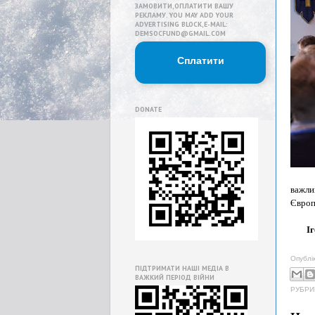
ЗАМОВИТИ,ОПЛАТИТИ ВАШУ
РЕКЛАМУ. YOU MAY ADD YOUR
ADVERTISING BLOCK,E-MAIL:
DEMSOCFUND@GMAIL.COM
Сплатити
DONATE
важли
Європ
Ігор
Опублі
ПІДТРИМАТИ НАШІ МЕДІА В
ВАЖКИЙ ПЕРІОД ВІЙНИ
РУБРИ