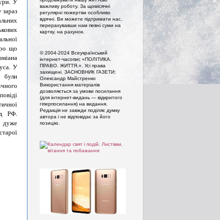
тури.
У
важливу роботу. За щомісячні
 зараз
регулярні пожертви особливо
льних
вдячні. Ви можете підтримати нас,
перерахувавши нам певні суми на
кових
картку, на рахунок.
альної
про що
© 2004-2024 Всеукраїнський
аміана
інтернет-часопис «ПОЛІТИКА.
іуса.
У
ПРАВО. ЖИТТЯ.». Усi права
захищенi. ЗАСНОВНИК ГАЗЕТИ:
 були
Олександр Майстренко
чного
Використання матеріалів
дозволяється за умови посилання
повіді
(для інтернет-видань — відкритого
тичної
гіперпосилання) на видання.
Редакція не завжди поділяє думку
ід РФ.
автора і не відповідає за його
в дуже
позицію.
старої