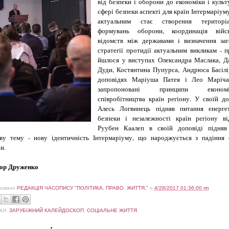
від безпеки і оборони до економіки і куль
сфері безпеки аспекті для країн Інтермаріуму
актуальним стає створення територіа
формувань оборони, координація війсь
відомств між державами і визначення заг
стратегії протидії актуальним викликам - 
йшлося у виступах Олександра Маслака, Д
Дуди, Костянтина Пупурса, Андрюса Басіл
доповідях Маріуша Патея і Лео Маріча
запропоновані принципи економі
співробітництва країн регіону.
У своїй до
Алесь Логвинець підняв питання енерге
безпеки і незалежності країн регіону в
Руубен Каалеп в своїй доповіді підня
ву тему - нову ідентичність Інтермаріуму, що народжується з падіння 
и.
 Друженко
ковано
РЕДАКЦІЯ ЧАСОПИСУ "ПОЛІТИКА. ПРАВО. ЖИТТЯ,"
о
4/28/2017 01:36:00 пп
КИ:
ЗАРУБІЖНИЙ КАЛЕЙДОСКОП
,
СОЦІАЛЬНЕ ЖИТТЯ