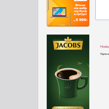
Новіш
Підпис