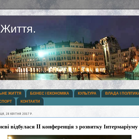
 Життя.
ЬНЕ ЖИТТЯ
БІЗНЕС І ЕКОНОМІКА
КУЛЬТУРА
ВЛАДА І ПОЛІТИК
СПОРТ
КОНТАКТИ
ЦЯ, 28 КВІТНЯ 2017 Р.
єві відбулася II конференція з розвитку Інтермаріуму