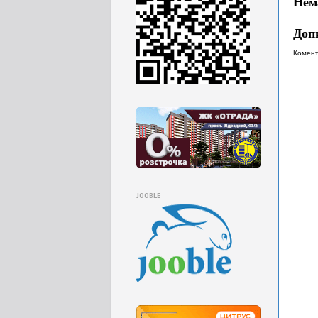
Нем
Доп
Комент
JOOBLE