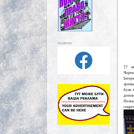
FACEBOOK
27 кв
Чорно
Інтер
зразк
були 
допов
Польщ
секре