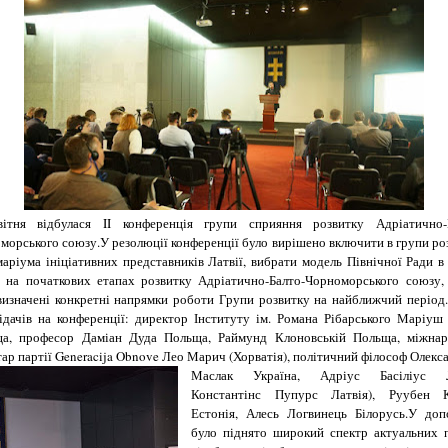
ітня відбулася II конференція групи сприяння розвитку Адріатично-
морського союзу.
У резолюції конференції було вирішено включити в групи ро
маріума ініціативних представників Латвії, вибрати модель Північної Ради в 
а на початкових етапах розвитку Адріатично-Балто-Чорноморського союзу,
визначені конкретні напрямки роботи Групи розвитку на найближчий період.
ідачів на конференції: директор Інституту ім.
Романа Рібарського Маріуш
а, професор Даміан Дуда Польща, Раймунд Клоновській Польща, міжна
тар партії Generacija Obnove Лео Марич (Хорватія), політичний філософ Олекс
Маслак Україна, Адріус Басіліус Л
Константінс Пупурс Латвія), Руубен К
Естонія, Алесь Логвинець Білорусь.
У доп
було піднято широкий спектр актуальних 