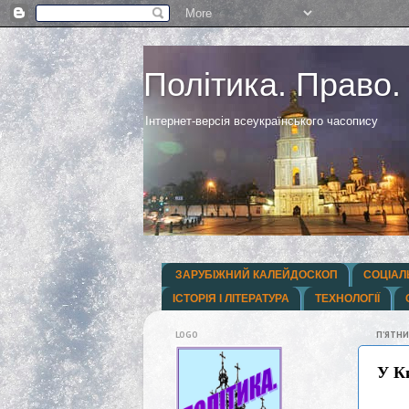
Політика. Право.
Інтернет-версія всеукраїнського часопису
ЗАРУБІЖНИЙ КАЛЕЙДОСКОП
СОЦІАЛ
ІСТОРІЯ І ЛІТЕРАТУРА
ТЕХНОЛОГІЇ
LOGO
ПʼЯТНИ
У Ки