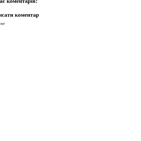
ає коментарів:
исати коментар
арі