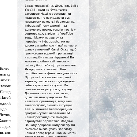
ПРАВО. ЖИТТЯ."
Зараз триває війна. Діяльність ЗМІ в
Україні ніколи не була такою
важливою Наші кореспонденти
працюють, не покладаючи рук,
журналісти воюють і борються на
інформаційному фронті – за
допомогою новин, текстів, постів у
соцмережах, стрімів на YouTube
тощо. Маючи правдиву та
перевірену інформацію, ми не
даємо загарбникам ні найменшого
шансу в новинній битві. Отже, щоб
протистояти ворожій пропаганді,
нам потрібна ваша підтримка! Ви
можете зробити свій внесок у
спільну боротьбу, підтримавши нас.
Балто-
Як підтримати часопис. Нам
звитку
потрібна ваша фінансова допомога.
Підтримайте наш часопис, який
якості
зараз під час воєнних дій відчуває
 також
себе в критичній ситуації. Ми
повинні мати ресурси для праці.
Серед
Допомога таких читачів, як ви,
 Патей
дозволяє нам працювати. Ми
невелика організація, тому ваш
родний
внесок справді змінить ситуацію.
андр
Так Ви зможете безпосередньо
профінансувати незалежні ЗМІ і
итва,
наші кореспонденти зможуть
аалеп
отримувати зарплатню. Завдяки
Вашому добровільному внеску ми
овідях
зможемо виплачувати зарплату
питань
нашим репортерам, щоб ми могли
продовжувати нашу життєво