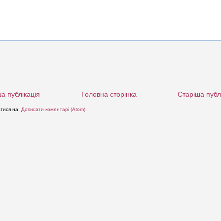
а публікація
Головна сторінка
Старіша публ
атися на:
Дописати коментарі (Atom)