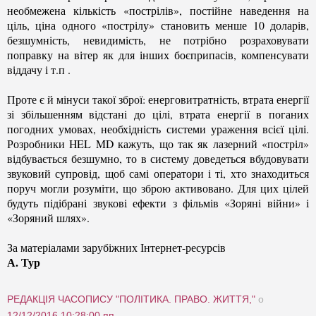
необмежена кількість «пострілів», постійне наведення на
ціль, ціна одного «пострілу» становить менше 10 доларів,
безшумність, невидимість, не потрібно розраховувати
поправку на вітер як для інших боєприпасів, компенсувати
віддачу і т.п .
Проте є й мінуси такої зброї: енерговитратність, втрата енергії
зі збільшенням відстані до цілі, втрата енергії в поганих
погодних умовах, необхідність системи ураження всієї цілі.
Розробники HEL MD кажуть, що так як лазерний «постріл»
відбувається безшумно, то в систему доведеться вбудовувати
звуковий супровід, щоб самі оператори і ті, хто знаходиться
поруч могли розуміти, що зброю активовано. Для цих цілей
будуть підібрані звукові ефекти з фільмів «Зоряні війни» і
«Зоряний шлях».
За матеріалами зарубіжних Інтернет-ресурсів
А. Тур
РЕДАКЦІЯ ЧАСОПИСУ "ПОЛІТИКА. ПРАВО. ЖИТТЯ,"
о
12/12/2016 10:28:00 пп