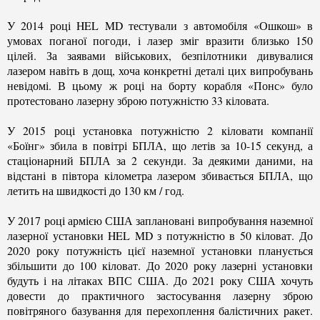
У 2014 році HEL MD тестували з автомобіля «Ошкош» в
умовах поганої погоди, і лазер зміг вразити близько 150
цілей. За заявами військових, безпілотники дивувалися
лазером навіть в дощ, хоча конкретні деталі цих випробувань
невідомі. В цьому ж році на борту корабля «Понс» було
протестовано лазерну зброю потужністю 33 кіловата.
У 2015 році установка потужністю 2 кіловати компанії
«Боїнг» збила в повітрі БПЛА, що летів за 10-15 секунд, а
стаціонарний БПЛА за 2 секунди. За деякими даними, на
відстані в півтора кілометра лазером збивається БПЛА, що
летить на швидкості до 130 км / год.
У 2017 році армією США заплановані випробування наземної
лазерної установки HEL MD з потужністю в 50 кіловат. До
2020 року потужність цієї наземної установки планується
збільшити до 100 кіловат. До 2020 року лазерні установки
будуть і на літаках ВПС США. До 2021 року США хочуть
довести до практичного застосування лазерну зброю
повітряного базування для перехоплення балістичних ракет.