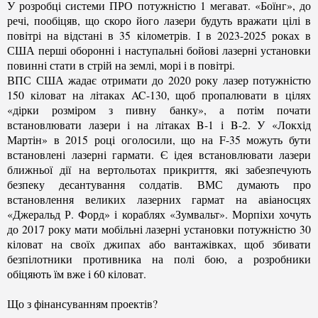
У розробці системи ПРО потужністю 1 мегават. «Боїнг», до
речі, пообіцяв, що скоро його лазери будуть вражати цілі в
повітрі на відстані в 35 кілометрів. І в 2023-2025 роках в
США перші оборонні і наступальні бойові лазерні установки
повинні стати в стрій на землі, морі і в повітрі.
ВПС США жадає отримати до 2020 року лазер потужністю
150 кіловат на літаках AC-130, щоб пропалювати в цілях
«дірки розміром з пивну банку», а потім почати
встановлювати лазери і на літаках B-1 і B-2. У «Локхід
Мартін» в 2015 році оголосили, що на F-35 можуть бути
встановлені лазерні гармати. Є ідея встановлювати лазери
ближньої дії на вертольотах прикриття, які забезпечують
безпеку десантування солдатів. ВМС думають про
встановлення великих лазерних гармат на авіаносцях
«Джеральд Р. Форд» і кораблях «Зумвальт». Морпіхи хочуть
до 2017 року мати мобільні лазерні установки потужністю 30
кіловат на своїх джипах або вантажівках, щоб збивати
безпілотники противника на полі бою, а розробники
обіцяють їм вже і 60 кіловат.
Що з фінансуванням проектів?