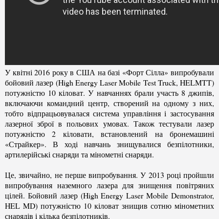
У квітні 2016 року в США на базі «Форт Сілла» випробували
бойовий лазер (High Energy Laser Mobile Test Truck, HELMTT)
потужністю 10 кіловат. У навчаннях брали участь 8 джипів,
включаючи командний центр, створений на одному з них,
тобто відпрацьовувалася система управління і застосування
лазерної зброї в польових умовах. Також тестували лазер
потужністю 2 кіловати, встановлений на бронемашині
«Страйкер». В ході навчань знищувалися безпілотники,
артилерійські снаряди та мінометні снаряди.
Це, звичайно, не перше випробування. У 2013 році пройшли
випробування наземного лазера для знищення повітряних
цілей. Бойовий лазер (High Energy Laser Mobile Demonstrator,
HEL MD) потужністю 10 кіловат знищив сотню мінометних
снарядів і кілька безпілотників.