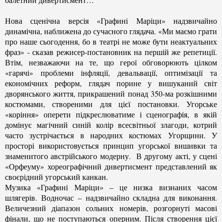
Нова сценічна версія «Графині Маріци» надзвичайно
динамічна, наближена до сучасного глядача. «Ми маємо грати
про наше сьогодення, бо в театрі не може бути неактуальних
фраз» - сказав режисер-постановник на першій же репетиції.
Втім, незважаючи на те, що герої обговорюють цілком
«гарячі» проблеми інфляції, девальвації, оптимізації та
економічних реформ, глядач порине у вишуканий світ
дворянського життя, прикрашений понад 350-ма розкішними
костюмами, створеними для цієї постановки. Угорське
«коріння» оперети підкреслюватиме і сценографія, в якій
домінує магічний синій колір всесвітньої злагоди, котрий
часто зустрічається в народних костюмах Угорщини. У
просторі використовується принцип угорської вишивки та
знаменитого австрійського модерну. В другому акті, у сцені
«Орфеуму» хореографічний дивертисмент представлений як
своєрідний угорський канкан.
Музика «Графині Маріци» – це низка визнаних часом
шлягерів. Водночас – надзвичайно складна для виконання.
Величезний діапазон сольних номерів, розгорнуті масові
фінали, що не поступаються оперним. Після створення цієї