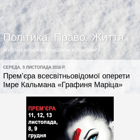
Політика. Право. Життя.
Інтернет-версія всеукраїнського часопису
СЕРЕДА, 9 ЛИСТОПАДА 2016 Р.
Прем'єра всесвітньовідомої оперети
Імре Кальмана «Графиня Маріца»