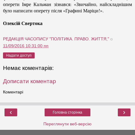
оперети Імре Кальман зізнався: «Звичайно, найскладнішим
було написати оперету після «Графині Маріци!».
Олексій Свертока
РЕДАКЦІЯ ЧАСОПИСУ "ПОЛІТИКА. ПРАВО. ЖИТТЯ,"
о
11/09/2016 10:31:00 пп
Надати доступ
Немає коментарів:
Дописати коментар
Коментарі
‹
›
Головна сторінка
Переглянути веб-версію