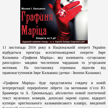
11 листопада 2016 року в Національній опереті України
відбудеться прем'єра всесвітньовідомої оперети Імре
Кальмана «Графиня Маріца», яку називають «угорською
рапсодією» завдяки численним чардашам та угорським
мотивам. На постановку отримана ліцензія від
правонаступників Імре Кальмана (дочки - Івонни Кальман).
«Графиня Маріца» буде представлена глядачу в новій
інтерпретації: перероблене лібрето (за мотивами п’єси Ю.
Браммера та А. Грюнвальда), абсолютно новий поетичний
текст музичних номерів, дописані окремі сцени, відкриті
купюри оригінального кальманівського клавіру, введений
балетний дивертисмент…