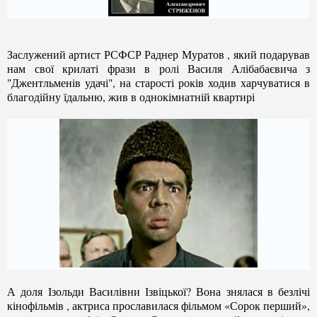
Заслужений артист
РСФСР
Раднер Муратов , який подарував
нам свої крилаті фрази в ролі Василя Алібабаєвича з
"Джентльменів удачі", на старості років ходив харчуватися в
благодійну їдальню, жив в однокімнатній квартирі
А доля Ізольди Василівни Ізвіц
ь
к
ої
?
Вона
знялася в безлічі
кінофільмів , актриса прославилася фільмом «Сорок перший»,