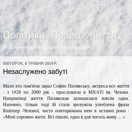
Політика. Право. Життя.
Інтернет-версія всеукраїнського часопису
ВІВТОРОК, 6 ТРАВНЯ 2014 Р.
Незаслужено забуті
Мало хто пам'ятає зараз Софію Пилявськ
у
, актриса все життя
- з 1928 по 2000 рік - прослужила в МХАТі ім. Чехова.
Наприкінці життя Пилявская залишилася зовсім одна.
Напевно, тільки тоді їй стала зрозуміла улюблена фраза
Кніппер -Чехової, часто повторювана нею в останні роки :
«Мені соромно жити. Всі пішли, одна я для чогось живу ... ».