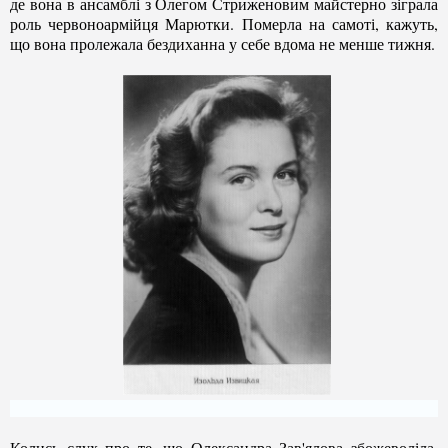
де вона в ансамблі з Олегом Стриженовим майстерно зіграла
роль червоноармійця Марютки. Померла на самоті, кажуть,
що вона пролежала бездиханна у себе вдома не менше тижня.
Колись слух про те, що Олександра Зав'ялова збожеволіла,