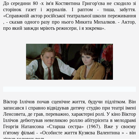
До середини 80 -х ім'я Костянтина Григор'єва не сходило зі
сторінок газет і журналів. І раптом - тиша, забуття.
«Справжній актор російської театральної школи переживання
, - сказав одного разу про нього Микита Михалков. - Актор,
про який завжди мріють режисери, і я зокрема».
Віктор Іллічов почав сценічне життя, будучи підлітком. Він
записався і справно відвідував дитячу студію при театрі імені
Ленсовета, де грав, переважно, характерні ролі. У кіно Віктор
Іллічов дебютував невеликою роллю абітурієнта в мелодрамі
Георгія Натансона «Старша сестра» (1967). Вже у своєму
п'ятому фільмі - «Особисте життя Кузяєва Валентина » - він
зіграв головну роль.