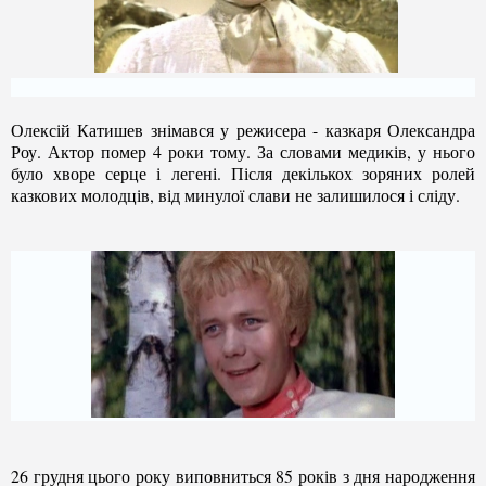
Олексій Катишев знімався у режисера - казкаря Олександра
Роу. Актор помер 4 роки тому. За словами медиків, у нього
було хворе серце і легені. Після декількох зоряних ролей
казкових молодців, від минулої слави не залишилося і сліду.
26 грудня цього року виповниться 85 років з дня народження