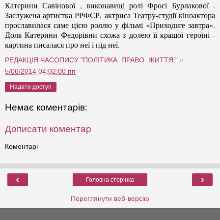
Катерини Савінової , виконавиці ролі Фросі Бурлакової .
Заслужена артистка РРФСР, актриса Театру-студії кіноактора
прославилася саме цією роллю у фільмі «Приходьте завтра».
Доля Катерини Федорівни схожа з долею її кращо
ї
героїні -
картина писалася про неї і під неї.
РЕДАКЦІЯ ЧАСОПИСУ "ПОЛІТИКА. ПРАВО. ЖИТТЯ,"
о
5/06/2014 04:02:00 пп
Надати доступ
Немає коментарів:
Дописати коментар
Коментарі
‹
›
Головна сторінка
Переглянути веб-версію