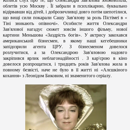
облетів усю Москву . Її забрали в психлікарню, буквально
відірвавши від дітей, і доброзичливці довго потім шепотілися,
що вищі сили покарали Сашу Зав'ялову за роль Пістіме
ї
в «
Тіні зникають опівночі». Особисте життя Олександри
Зав'ялової нагадує сюжет зовсім іншого фільму, нової
картини Меньшова «Заздрість богів». У актрису закохався
американський бізнесмен, в якому наші кегебешник
и
запідозрили агента ЦРУ. З бізнесменом довелося
розлучитися, а за Олександрою Зав'ялово
ю
надовго
закріпився ярлик неблагонадійності . З кар'єрою в кіно
довелося розпрощатися, і тридцять років Зав'ялова жила в
повному безвіст
і
, наче не було в її житті ні «Алєшкіно
го
кохання» з Леонідом Биковим, ні знаменитого серіалу.