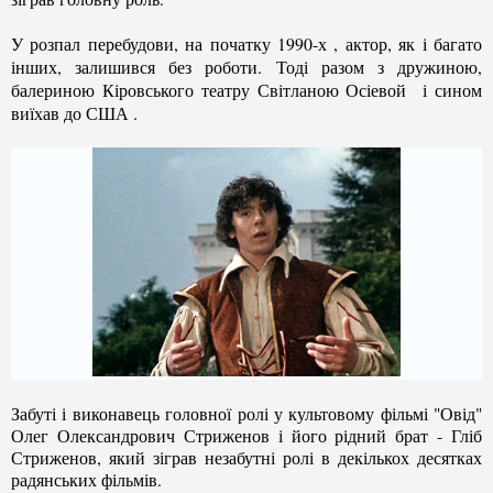
У розпал перебудови, на початку 1990-х , актор, як і багато
інших, залишився без роботи. Тоді разом з дружиною,
балериною Кіровського театру Світланою Осіевой і сином
виїхав до США .
Забуті і виконавець головної ролі у культовому фільмі "Овід"
Олег Олександрович Стриженов і його рідний брат - Гліб
Стриженов, який зіграв незабутні ролі в декількох десятках
радянських фільмів.