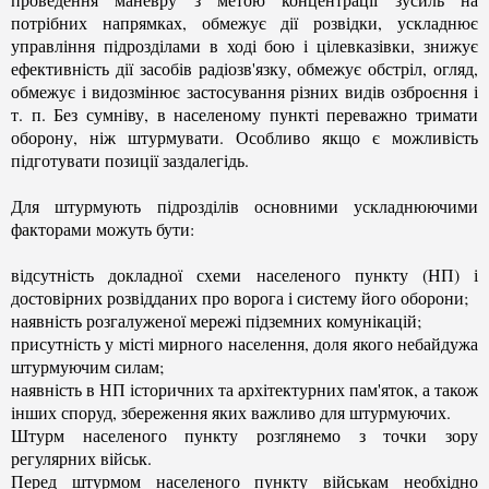
потрібних напрямках, обмежує дії розвідки, ускладнює
управління підрозділами в ході бою і цілевказівки, знижує
ефективність дії засобів радіозв'язку, обмежує обстріл, огляд,
обмежує і видозмінює застосування різних видів озброєння і
т. п. Без сумніву, в населеному пункті переважно тримати
оборону, ніж штурмувати. Особливо якщо є можливість
підготувати позиції заздалегідь.
Для штурмують підрозділів основними ускладнюючими
факторами можуть бути:
відсутність докладної схеми населеного пункту (НП) і
достовірних розвідданих про ворога і систему його оборони;
наявність розгалуженої мережі підземних комунікацій;
присутність у місті мирного населення, доля якого небайдужа
штурмуючим силам;
наявність в НП історичних та архітектурних пам'яток, а також
інших споруд, збереження яких важливо для штурмуючих.
Штурм населеного пункту розглянемо з точки зору
регулярних військ.
Перед штурмом населеного пункту військам необхідно