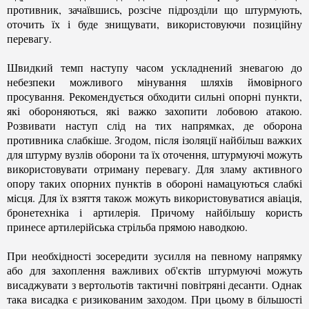
противник, зачаївшись, розсіче підрозділи що штурмують,
оточить їх і буде знищувати, використовуючи позиційну
перевагу.
Швидкий темп наступу часом ускладнений зневагою до
небезпеки можливого мінування шляхів ймовірного
просування. Рекомендується обходити сильні опорні пункти,
які обороняються, які важко захопити лобовою атакою.
Розвивати наступ слід на тих напрямках, де оборона
противника слабкіше. Згодом, після ізоляції найбільш важких
для штурму вузлів оборони та їх оточення, штурмуючі можуть
використовувати отриману перевагу. Для зламу активного
опору таких опорних пунктів в обороні намацуються слабкі
місця. Для їх взяття також можуть використовуватися авіація,
бронетехніка і артилерія. Причому найбільшу користь
принесе артилерійська стрільба прямою наводкою.
При необхідності зосередити зусилля на певному напрямку
або для захоплення важливих об'єктів штурмуючі можуть
висаджувати з вертольотів тактичні повітряні десанти. Однак
така висадка є ризикованим заходом. При цьому в більшості