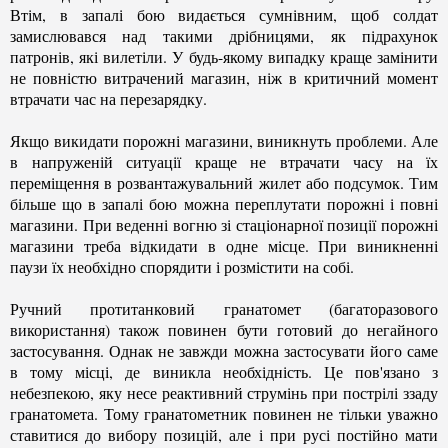
Втім, в запалі бою видається сумнівним, щоб солдат
замислювався над такими дрібницями, як підрахунок
патронів, які вилетіли. У будь-якому випадку краще замінити
не повністю витрачений магазин, ніж в критичний момент
втрачати час на перезарядку.
Якщо викидати порожні магазини, виникнуть проблеми. Але
в напруженій ситуації краще не втрачати часу на їх
переміщення в розвантажувальний жилет або подсумок. Тим
більше що в запалі бою можна переплутати порожні і повні
магазини. При веденні вогню зі стаціонарної позиції порожні
магазини треба відкидати в одне місце. При виникненні
паузи їх необхідно спорядити і розмістити на собі.
Ручний протитанковий гранатомет (багаторазового
використання) також повинен бути готовий до негайного
застосування. Однак не завжди можна застосувати його саме
в тому місці, де виникла необхідність. Це пов'язано з
небезпекою, яку несе реактивний струмінь при пострілі ззаду
гранатомета. Тому гранатометник повинен не тільки уважно
ставитися до вибору позицій, але і при русі постійно мати