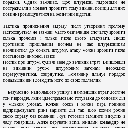
порядки. Однак важливо, щоб штурмові підрозділи не
постраждали в момент пробиття, тому вихідні позиції для них
повинні розміщуватися на безпечній відстані.
Тактика проникнення відразу після утворення пролому
застосовується не завжди. Часто безпечніше спочатку зробити
кілька проломів і тільки після цього атакувати. Якщо
противник прицільним вогнем не дає штурмовикам
наблизитися до об'єкта штурму, атаку можна зробити після
постановки димової завіси.
Поспіх при штурмі будівлі веде до великих втрат. Вийшовши
на вихідний рубіж, штурмовим загонам необхідно
перегрупуватися, озирнутися. Командир планує порядок
подальших дій і доводить його до своїх підлеглих.
Безумовно, найбільшого успіху і найменших втрат досягне
той підрозділ, який цілеспрямовано готувався до бойових дій
у міських умовах. Кожен боєць і кожна пара повинні
відпрацьовувати різні варіанти дій так, щоб кожен робив
свою справу без команди і був готовий замінити вибулих з
ладу товаришів. Адже керувати всіма бійцями командир не
зможе, тим більше що забезпечення кожного бійця