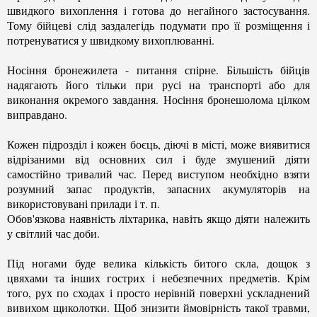
швидкого вихоплення і готова до негайного застосування.
Тому бійцеві слід заздалегідь подумати про її розміщення і
потренуватися у швидкому вихоплюванні.
Носіння бронежилета - питання спірне. Більшість бійців
надягають його тільки при русі на транспорті або для
виконання окремого завдання. Носіння бронешолома цілком
виправдано.
Кожен підрозділ і кожен боєць, діючі в місті, може виявитися
відрізаними від основних сил і буде змушений діяти
самостійно тривалий час. Перед виступом необхідно взяти
розумний запас продуктів, запасних акумуляторів на
використовувані прилади і т. п.
Обов'язкова наявність ліхтарика, навіть якщо діяти належить
у світлий час доби.
Під ногами буде велика кількість битого скла, дощок з
цвяхами та інших гострих і небезпечних предметів. Крім
того, рух по сходах і просто нерівній поверхні ускладнений
вивихом щиколотки. Щоб знизити ймовірність такої травми,