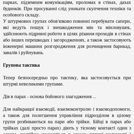
парках, підземним комунікаціям, проломах в стінах, дахах
будинків. При просуванні слід уникати скупчення техніки та
особового складу.
У штурмових групах обов'язково повинні перебувати сапери,
які ведуть пошук і знешкодження мін та мінловушек,
здійснюють підривні роботи в цілях різання проходів в стінах
або інших перешкодах і загородженнях, а також застосовують
інженерні машини розгородження для розчищення барикад,
завалів і руйнувань.
Групова тактика
Тепер безпосередньо про тактику, яка застосовується при
штурмі невеликими групами.
Дія в парах - основа бойового злагодження ...
Для найкращої взаємодії, взаємоконтролю і взаємодопомоги,
а також для полегшення управління підрозділом в цілому
групи розбиваються на пари або трійки. Бійці в парах або
трійках (далі просто парах) діють у тісному контакті один з
одним, постійно знаходяться в межах прямої видимості і