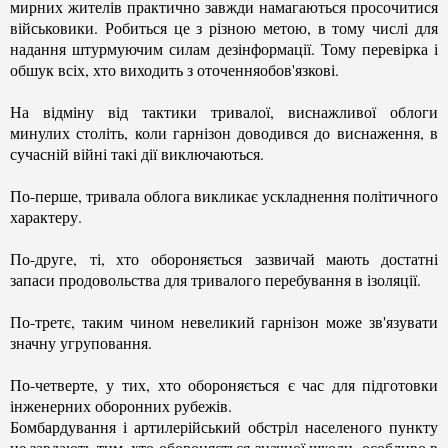
мирних жителів практично завжди намагаються просочитися
військовики. Робиться це з різною метою, в тому числі для
надання штурмуючим силам дезінформації. Тому перевірка і
обшук всіх, хто виходить з оточенняобов'язкові.
На відміну від тактики тривалої, виснажливої ​​облоги
минулих століть, коли гарнізон доводився до виснаження, в
сучасній війні такі дії виключаються.
По-перше, тривала облога викликає ускладнення політичного
характеру.
По-друге,
ті, хто обороняється
зазвичай мають достатні
запаси продовольства для тривалого перебування в ізоляції.
По-третє, таким чином невеликий гарнізон може зв'язувати
значну угруповання.
По-четверте, у
тих, хто обороняється
є час для підготовки
інженерних оборонних рубежів.
Бомбардування і артилерійський обстріл населеного пункту
не завдають
тим, хто обороняється
значної шкоди, особливо в