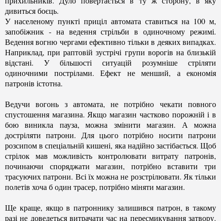
прихильників. Дуло повертається в ту ж сторону, в яку
дивиться боєць.
У населеному пункті приціл автомата ставиться на 100 м,
запобіжник - на ведення стрільби в одиночному режимі.
Ведення вогню чергами ефективно тільки в деяких випадках.
Наприклад, при раптовій зустрічі групи ворогів на близькій
відстані. У більшості ситуацій розумніше стріляти
одиночними пострілами. Ефект не менший, а економія
патронів істотна.
Ведучи вогонь з автомата, не потрібно чекати повного
спустошення магазина. Якщо магазин частково порожній і в
бою виникла пауза, можна змінити магазин. А можна
достріляти патрони. Для цього потрібно носити патрони
розсипом в спеціальній кишені, яка надійно застібається. Щоб
стрілок мав можливість контролювати витрату патронів,
починаючи споряджати магазин, потрібно вставити три
трасуючих патрони. Всі їх можна не розстрілювати. Як тільки
полетів хоча б один трасер, потрібно міняти магазин.
Ще краще, якщо в патроннику залишився патрон, в такому
разі не доведеться витрачати час на пересмикування затвору.