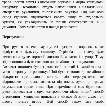
треба носити взуття з високими берцами і міцно затягувати
шнурівку. Незайвими будуть наколінники і налокітники,
спеціальні рукавички, пилозахисні окуляри. Під час бою
серед будівель піднімається багато пилу та будівельної
крихти, які ускладнюють не тільки спостереження, а й
дихання. Тому може стати в нагоді респіратор.
Пересування
При русі в населеному пункті зустріч з ворогом може
відбутися в будь-яку хвилину. Стрільба при цьому буде
вестися на дуже короткій дистанції, а часто і в упор. Тому
зброя повинна бути готовою до негайного застосування.
Автомат повинен бути заряджений, знятий із запобіжника і
мати патрон у патроннику. Щоб бути готовим до негайного
відкриття прицільного вогню, слід пересуватися, не
відриваючи приклада автомата від плеча, дуло при цьому
опускається трохи вниз. При переміщенні між будинками
дуло піднімається вгору, контролюючи вікна. Інший спосіб
утримання - упирання приклада в ліктьовий згин. Дуло при
цьому прямує вгору. Цей спосіб також має своїх