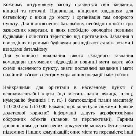
Кожному штурмовому загону ставляться свої завдання,
кінцеві та поточні. Наприклад, кінцевим завданням для
батальйону є вихід до мосту і організація там опорного
пункту. Для її досягнення батальйону необхідно пройти три
зазначених квартали, в яких необхідно оволодіти певними
будівлями і очистити територію від противника. Завдання з
оволодіння окремими будівлями розподіляються між ротами і
взводами батальйону.
Для успішного виконання такого складного завдання
командири штурмових підрозділів повинні мати карти або
схеми населеного пункту, знати поставлені завдання і мати
надійний зв'язок з центром управління операції і між собою.
Найкращими для орієнтації в населеному пункті є
великомасштабні карти (що містять назви вулиць, площ,
нумерацію будинків і т. п.) і багатоколірні плани масштабу
1:10 000 або 1:15 000. Бажано, щоб вони були свіжими. Більше
додаткової корисної інформації дадуть аерофотознімки
оборонних об'єктів (планові та перспективні). Гарним
доповненням до зазначених документів можуть бути: схеми
підземних і інших комунікацій; опис міста та передмістя; інші