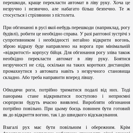
перешкоди, краще перекласти автомат в ліву руку. Хоча це
незручно і незвично, але набагато більш безпечно. Те ж
стосується і стрілянини з пістолета.
При обгинанні в русі якої-небудь перешкоди (наприклад, рогу
будівлі), робити це необхідно справа. У разі раптової зустрічі з
супротивником і необхідності негайно відкрити вогонь,
зброю відразу буде направлено на ворога при мінімальній
«відкритості» корпусу бійця. Для обгинання рогу зліва також
необхідно перекласти автомат в ліву руку. Боятися
незручності не слід, оскільки на таких коротких дистанціях
промахнутися з автомата навіть з незручного становища
складно. Або треба направити вперед лівшу.
Обходячи роги, потрібно триматися подалі від них. Тоді
панорама стане відкриватися поступово і неприємні
сюрпризи будуть вчасно виявлені. Виробляти обгинання
потрібно повільно. При цьому боєць повинен бути готовий
як до відкриття вогню, так і до швидкого відскакування.
Взагалі рух має бути повільним і обережним. Крім