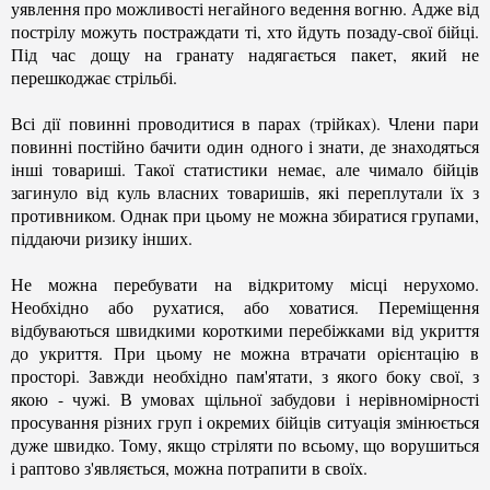
уявлення про можливості негайного ведення вогню. Адже від
пострілу можуть постраждати ті, хто йдуть позаду-свої бійці.
Під час дощу на гранату надягається пакет, який не
перешкоджає стрільбі.
Всі дії повинні проводитися в парах (трійках). Члени пари
повинні постійно бачити один одного і знати, де знаходяться
інші товариші. Такої статистики немає, але чимало бійців
загинуло від куль власних товаришів, які переплутали їх з
противником. Однак при цьому не можна збиратися групами,
піддаючи ризику інших.
Не можна перебувати на відкритому місці нерухомо.
Необхідно або рухатися, або ховатися. Переміщення
відбуваються швидкими короткими перебіжками від укриття
до укриття. При цьому не можна втрачати орієнтацію в
просторі. Завжди необхідно пам'ятати, з якого боку свої, з
якою - чужі. В умовах щільної забудови і нерівномірності
просування різних груп і окремих бійців ситуація змінюється
дуже швидко. Тому, якщо стріляти по всьому, що ворушиться
і раптово з'являється, можна потрапити в своїх.