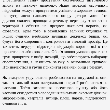
загону на певному напрямку. Якщо передові наступаючі
підрозділи можуть просуватися успішно з хорошим темпом,
не зустрічаючи наполегливого опору, резерв може йти
другою хвилею, проводячи ретельну перевірку захоплених
територій і об'єктів на предмет наявності ворогів, які
сховалися. Крім того, в захоплених великих будинках та
інших будівлях необхідно залишати декількох бійців, які
будуть його охороняти і контролювати тиловий простір. Це
захистить передові підрозділи від ударів
ворогів, які
в тил
просочилися або сховалися. Обов'язковою умовою для таких
груп прикриття є вибір позицій, що забезпечують найкраще
спостереження, і наявність зв'язку з основними групами.
Призначаються в групи прикриття зазвичай бійці з резерву.
Як атакуюче угруповання розбивається на штурмові загони,
так і загальний план наступальної операції розбивається на
частини. Тобто захоплення населеного пункту або його
частини складається з оволодіння військами окремих ділянок:
мікрорайонів, кварталів, вулиць, площ, парків, підприємств,
будинків і т. д.