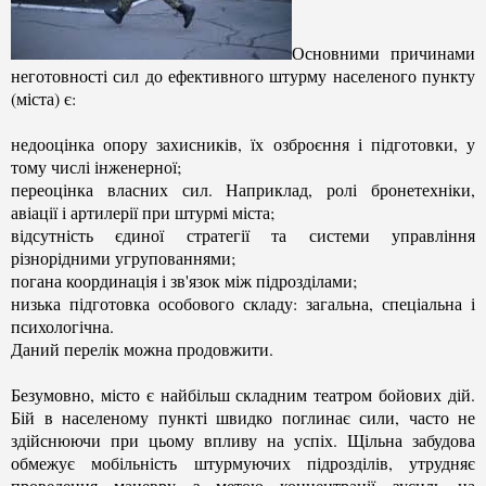
Основними причинами
неготовності сил до ефективного штурму населеного пункту
(міста) є:
недооцінка опору захисників, їх озброєння і підготовки, у
тому числі інженерної;
переоцінка власних сил. Наприклад, ролі бронетехніки,
авіації і артилерії при штурмі міста;
відсутність єдиної стратегії та системи управління
різнорідними угрупованнями;
погана координація і зв'язок між підрозділами;
низька підготовка особового складу: загальна, спеціальна і
психологічна.
Даний перелік можна продовжити.
Безумовно, місто є найбільш складним театром бойових дій.
Бій в населеному пункті швидко поглинає сили, часто не
здійснюючи при цьому впливу на успіх. Щільна забудова
обмежує мобільність штурмуючих підрозділів, утрудняє
проведення маневру з метою концентрації зусиль на