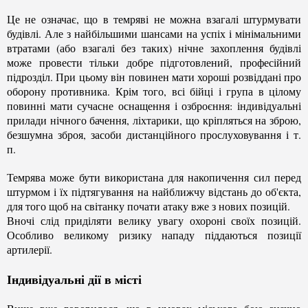
Це не означає, що в темряві не можна взагалі штурмувати
будівлі. Але з найбільшими шансами на успіх і мінімальними
втратами (або взагалі без таких) нічне захоплення будівлі
може провести тільки добре підготовлений, професійний
підрозділ. При цьому він повинен мати хороші розвіддані про
оборону противника. Крім того, всі бійці і група в цілому
повинні мати сучасне оснащення і озброєння: індивідуальні
прилади нічного бачення, ліхтарики, що кріпляться на зброю,
безшумна зброя, засоби дистанційного прослуховування і т.
п.
Темрява може бути використана для накопичення сил перед
штурмом і їх підтягування на найближчу відстань до об'єкта,
для того щоб на світанку почати атаку вже з нових позицій.
Вночі слід приділяти велику увагу охороні своїх позицій.
Особливо великому ризику нападу піддаються позиції
артилерії.
Індивідуальні дії в місті