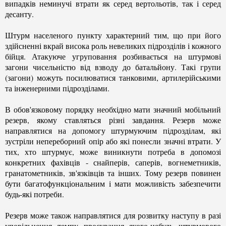
випадків неминучі втрати як серед вертольотів, так і серед
десанту.
Штурм населеного пункту характерний тим, що при його
здійсненні вкрай висока роль невеликих підрозділів і кожного
бійця. Атакуюче угруповання розбивається на штурмові
загони чисельністю від взводу до батальйону. Такі групи
(загони) можуть посилюватися танковими, артилерійськими
та інженерними підрозділами.
В обов'язковому порядку необхідно мати значний мобільний
резерв, якому ставляться різні завдання. Резерв може
направлятися на допомогу штурмуючим підрозділам, які
зустріли непереборний опір або які понесли значні втрати. У
тих, хто штурмує, може виникнути потреба в допомозі
конкретних фахівців - снайперів, саперів, вогнеметників,
гранатометників, зв'язківців та інших. Тому резерв повинен
бути багатофункціональним і мати можливість забезпечити
будь-які потреби.
Резерв може також направлятися для розвитку наступу в разі
уповільнення темпу просування якого-небудь штурмового