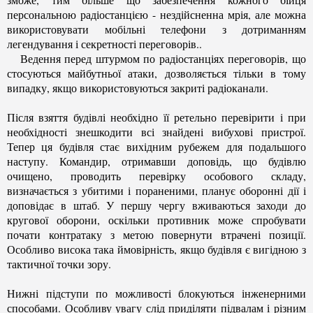
персональною радіостанцією - нездійсненна мрія, але можна
використовувати мобільні телефони з дотриманням
легендування і секретності переговорів..
Ведення перед штурмом по радіостанціях переговорів, що
стосуються майбутньої атаки, дозволяється тільки в тому
випадку, якщо використовуються закриті радіоканали.
Після взяття будівлі необхідно її ретельно перевірити і при
необхідності знешкодити всі знайдені вибухові пристрої.
Тепер ця будівля стає вихідним рубежем для подальшого
наступу. Командир, отримавши доповідь, що будівлю
очищено, проводить перевірку особового складу,
визначається з убитими і пораненими, планує оборонні дії і
доповідає в штаб. У першу чергу вживаються заходи до
кругової оборони, оскільки противник може спробувати
почати контратаку з метою повернути втрачені позиції.
Особливо висока така ймовірність, якщо будівля є вигідною з
тактичної точки зору.
Нижні підступи по можливості блокуються інженерними
способами. Особливу увагу слід приділяти підвалам і різним