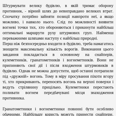
Штурмувати велику будівлю, в якій тримає оборону
противник, - вірний шлях до невиправдано великих втрат.
Спочатку потрібно зайняти позиції навпроти неї, а якщо
можливо, і навколо нього. Слід по можливості виявити
вогневі точки тих, хто обороняються і прикинути найбільш
оптимальні маршрути руху штурмових груп. Найменш
переважними шляхами наступу є найбільш природні.
Перш ніж безпосередньо входити в будівлю, треба намагатись
знищити максимальну кількість ворогів. Виконання цього
завдання покладається в основному на снайперів,
кулеметників, гранатометників і вогнеметників. Вони не
припиняють свої дії і після входження штурмовиків в
будівлю. Однак не можна допустити, щоб останні потрапили
під «дружній» вогонь. Тому в міру просування піхоти вгору
ті, хто прикривають, переносять вогонь на верхні поверхи і
ведуть стрілянину прицільно. Кулеметники перестають
поливати вогнем передбачувані місця знаходження
противника.
Гранатометники і вогнеметники повинні бути особливо
обачними. Найбільшу користь можуть принести снайпери.