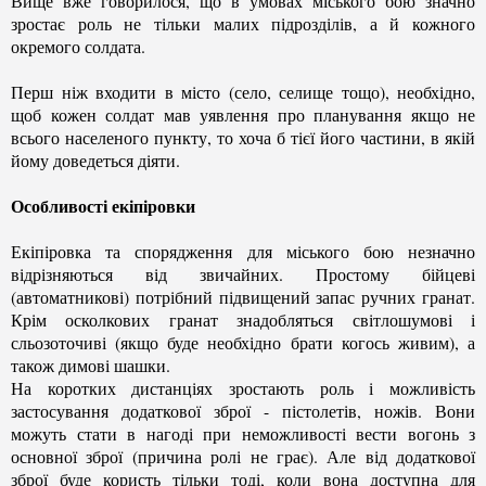
Вище вже говорилося, що в умовах міського бою значно
зростає роль не тільки малих підрозділів, а й кожного
окремого солдата.
Перш ніж входити в місто (село, селище тощо), необхідно,
щоб кожен солдат мав уявлення про планування якщо не
всього населеного пункту, то хоча б тієї його частини, в якій
йому доведеться діяти.
Особливості екіпіровки
Екіпіровка та спорядження для міського бою незначно
відрізняються від звичайних. Простому бійцеві
(автоматникові) потрібний підвищений запас ручних гранат.
Крім осколкових гранат знадобляться світлошумові і
сльозоточиві (якщо буде необхідно брати когось живим), а
також димові шашки.
На коротких дистанціях зростають роль і можливість
застосування додаткової зброї - пістолетів, ножів. Вони
можуть стати в нагоді при неможливості вести вогонь з
основної зброї (причина ролі не грає). Але від додаткової
зброї буде користь тільки тоді, коли вона доступна для