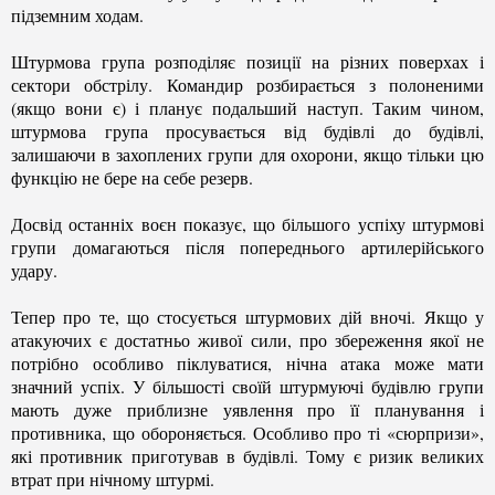
підземним ходам.
Штурмова група розподіляє позиції на різних поверхах і
сектори обстрілу. Командир розбирається з полоненими
(якщо вони є) і планує подальший наступ. Таким чином,
штурмова група просувається від будівлі до будівлі,
залишаючи в захоплених групи для охорони, якщо тільки цю
функцію не бере на себе резерв.
Досвід останніх воєн показує, що більшого успіху штурмові
групи домагаються після попереднього артилерійського
удару.
Тепер про те, що стосується штурмових дій вночі. Якщо у
атакуючих є достатньо живої сили, про збереження якої не
потрібно особливо піклуватися, нічна атака може мати
значний успіх. У більшості своїй штурмуючі будівлю групи
мають дуже приблизне уявлення про її планування і
противника, що обороняється. Особливо про ті «сюрпризи»,
які противник приготував в будівлі. Тому є ризик великих
втрат при нічному штурмі.