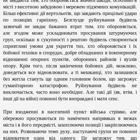
місті з висотною забудовою і мережею підземних комунікацій.
Більш ефективні дії вертольотів, що завдають прицільні удари
по позиціях гарнізону. Безглузде руйнування будівель
зазвичай не завдає бажаних втрат
тим, хто обороняється
,
але згодом може ускладнювати просування штурмуючих
груп, оскільки в сукупності з рештою будівель створюються
сприятливі умови для укриття
тих, хто обороняється
і їх
бойової техніки в спорудах, добре обладнаних в інженерному
відношенні опорних пунктів, оборонних районів і вузлів
опору. Крім того, після закінчення бойових дій, можливо,
доведеться все відновлювати, а ті мешканці, хто залишився
без житла стануть ще одним головним болем, що загрожує
гуманітарною катастрофою. Руйнування будівель не
виключається, часто воно необхідне. Але такі дії (як, втім, і
інші дії на війні) повинні бути виправдані і мати сенс.
При входженні в населений пункт війська стрімко, але
обережно просуваються по намічених напрямках в межах
міста і в його передмісті, захоплюючи позиції і закріплюючись
на них. Розвиваючи темп руху, наступаючі групи не повинні
відриватися один від одного. Це загрожує тим, що