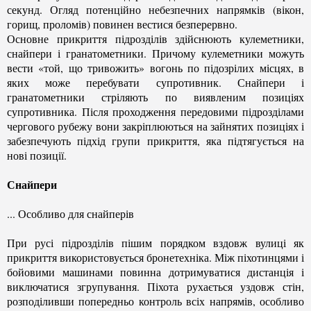
секунд. Огляд потенційно небезпечних напрямків (вікон,
горищ, проломів) повинен вестися безперервно.
Основне прикриття підрозділів здійснюють кулеметники,
снайпери і гранатометники. Причому кулеметники можуть
вести «той, що тривожить» вогонь по підозрілих місцях, в
яких може перебувати супротивник. Снайпери і
гранатометники стріляють по виявленим позиціях
супротивника. Після проходження передовими підрозділами
чергового рубежу вони закріплюються на зайнятих позиціях і
забезпечують підхід групи прикриття, яка підтягується на
нові позиції.
Снайпери
... Особливо для снайперів
При русі підрозділів пішим порядком вздовж вулиці як
прикриття використовується бронетехніка. Між піхотинцями і
бойовими машинами повинна дотримуватися дистанція і
виключатися згрупування. Піхота рухається уздовж стін,
розподіливши попередньо контроль всіх напрямів, особливо