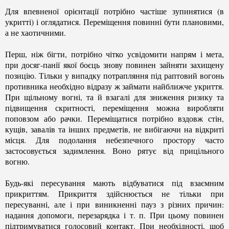
Для впевненої орієнтації потрібно частіше зупинятися (в
укритті) і оглядатися. Переміщення повинні бути плановими,
а не хаотичними.
Перш, ніж бігти, потрібно чітко усвідомити напрям і мета,
при досяг-панії якої боєць знову повинен зайняти захищену
позицію. Тільки у випадку потрапляння під раптовий вогонь
противника необхідно відразу ж займати найближче укриття.
При щільному вогні, та й взагалі для зниження ризику та
підвищення скритності, переміщення можна виробляти
поповзом або рачки. Переміщатися потрібно вздовж стін,
кущів, завалів та інших предметів, не вибігаючи на відкриті
місця. Для подолання небезпечного простору часто
застосовується задимлення. Воно рятує від прицільного
вогню.
Будь-які пересування мають відбуватися під взаємним
прикриттям. Прикриття здійснюється не тільки при
пересуванні, але і при виникненні пауз з різних причин:
надання допомоги, перезарядка і т. п. При цьому повинен
підтримуватися голосовий контакт. При необхідності, щоб