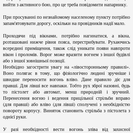
вийти з активного бою, про це треба повідомити напарнику.
При просуванні по незнайомому населеному пункту потрібно
запам'ятовувати дорогу, оскільки на провідників надії мало.
Проходячи під вікнами, потрібно нагинатися, а вікна,
розташовані нижче рівня пояса, перестрибувати. Рухаючись
всередині приміщення, також слід уникати появи навпроти
вікон і проломів. Ворог може вразити вогнем з іншої будівлі
або з іншої зовнішньої позиції.
Необхідно загострити увагу на «лівосторонньому правилі».
Воно полягає в тому, що фізіологічно людині зручніше і
швидше переносити вогонь вліво. Дане правило діє для
правші. Для лівші все навпаки. Тобто рух зброї назовні, будь
то пістолет або автомат, менш природній і зручний.
Перенесення вогню і ведення прицільної стрільби вправо
(для правші) або вліво (для лівші) сполучені з необхідністю
повороту корпусу. Виняток становить стрільба з пістолета з
однієї руки.
У разі необхідності вести вогонь зліва від захисної