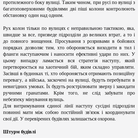
протилежного боку вулиці. Таким чином, при русі по вулиці з
багатоповерховими будівлями дві піші колони контролюють
обстановку один над одним.
Рух колон тільки по вулицях є неправильною тактикою, яка,
швидше за все, призведе підрозділи до великих втрат, а то і
до повного знищення. Просування з розривами в бойових
порядках дозволяє тим, хто обороняється виходити в тил і
фланги наступаючим і наносити ефективні удари по них. У
цьому випадку ламається вся стратегія наступу, який
перетворюється на хаотичний бій, яким складно управляти.
Засівші в будинках ті, хто обороняється отримають позиційну
перевагу, а війська, заскочені на вулиці, будуть перебувати в
невигідних умовах. Їх будуть розстрілювати зверху і закидати
ручними гранатами. Крім того, не слід забувати про
небезпеку мінування вулиць.
Для витримування єдиної лінії наступу сусідні підрозділи
повинні мати між собою постійний зв'язок і координувати
свої дії. У перевірених будівлях залишається охорона.
Штурм будівлі