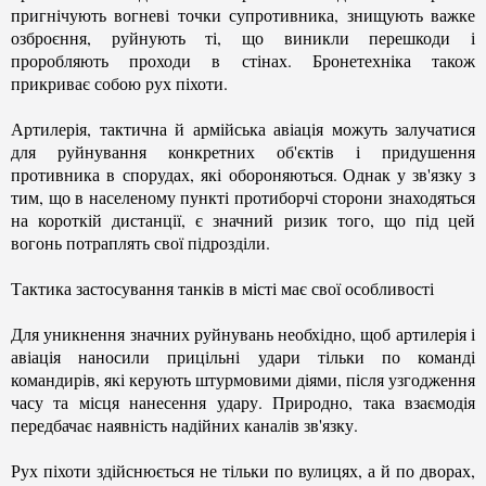
пригнічують вогневі точки супротивника, знищують важке
озброєння, руйнують ті, що виникли перешкоди і
проробляють проходи в стінах. Бронетехніка також
прикриває собою рух піхоти.
Артилерія, тактична й армійська авіація можуть залучатися
для руйнування конкретних об'єктів і придушення
противника в
спорудах, які
обороняються. Однак у зв'язку з
тим, що в населеному пункті протиборчі сторони знаходяться
на короткій дистанції, є значний ризик того, що під цей
вогонь потраплять свої підрозділи.
Тактика застосування танків в місті має свої особливості
Для уникнення значних руйнувань необхідно, щоб артилерія і
авіація наносили прицільні удари тільки по команді
командирів, які керують штурмовими діями, після узгодження
часу та місця нанесення удару. Природно, така взаємодія
передбачає наявність надійних каналів зв'язку.
Рух піхоти здійснюється не тільки по вулицях, а й по дворах,