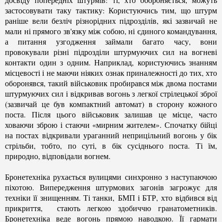
застосовувати таку тактику: Користуючись тим, що штурм
раніше вели безліч різнорідних підрозділів, які зазвичай не
мали ні прямого зв'язку між собою, ні єдиного командування,
а питання узгодження займали багато часу, вони
провокували різні підрозділи штурмуючих сил на вогневі
контакти один з одним. Наприклад, користуючись знанням
місцевості і не маючи ніяких ознак приналежності до тих, хто
оборонявся, такий військовик пробирався між двома постами
штурмуючих сил і відкривав вогонь з легкої стрілецької зброї
(зазвичай це був компактний автомат) в сторону кожного
поста. Після цього військовик залишав це місце, часто
ховаючи зброю і стаючи «мирним жителем». Спочатку бійці
на постах відкривали ураганний неприцільний вогонь у бік
стрільби, тобто, по суті, в бік сусіднього поста. Ті їм,
природно, відповідали вогнем.
Бронетехніка рухається вулицями синхронно з наступаючою
піхотою. Випередження штурмових загонів загрожує для
техніки її знищенням. Ті танки,
БМП і БТР,
хто відбився від
прикриття, стають легкою здобиччю гранатометників.
Бронетехніка веде вогонь прямою наводкою. Її гармати