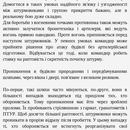
Домогтися в таких умовах надійного зв'язку і узгодженості
між штурмовиками і групою прикриття бажано, але в
реальному бою дуже складно.
Для боротьби з вогневими точками противника також можуть
активно залучатися бронетехніка і артилерія, які ведуть
вогонь прямою наводкою. Проте вогонь припиняється перед
наступом штурмовиків. У певних умовах командир може
прийняти рішення про атаку будівлі без артилерійської
підготовки. Відбувається це тоді, коли командир робить
ставку на раптовість і скритність початку штурму.
Проникнення в будівлю природними і передбачуваними
шляхами, через вікна і двері, пов'язане з великим ризиком.
По-перше, такі шляхи часто мінуються, по-друге, вони в
більшості випадків знаходяться під прицілом тих, хто
обороняється. Тому проникнення має йти через зроблені
проломи. Їх пробивають стріляниною з гармат, гранатометів і
ПТУР. Щоб досягти більшої раптовості, штурмовики можуть
проникати в прорізи відразу після пробиття. У цьому випадку
ті, хто обороняється не встигнуть реорганізувати свої