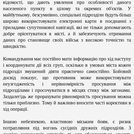
відомості, що дають уявлення про особливості даного
населеного пункту в цілому та окремих об'єктів. У
майбутньому, безсумнівно, спеціальні підрозділи будуть більш
широко використовувати електронні карти в поєднанні з
приладами супутникової навігації, які не тільки допомагають
добре орієнтуватися в місті, а й забезпечують отримання
даних про становище своїх військ з високою точністю та
швидкістю.
Командування має постійно мати інформацію про хід наступу
і координувати дії всіх груп, оскільки в умовах міста кожен
підрозділ змушений діяти практично самостійно. Бойовий
досвід показує, що противник може використовувати
неузгодженість і нерівномірність просування між
підрозділами і просочуватися в місцях стику між загонами.
Заздалегідь же прорахувати рівномірність просування можна
тільки приблизно. Тому й важливо вносити часті корективи в
хід операції.
Іншою небезпекою, властивою міським боям, є ризик
потрапляння під вогонь сусідніх дружніх підрозділів. З
досвіду попередніх штурмів: ті, хто обороняється, можуть