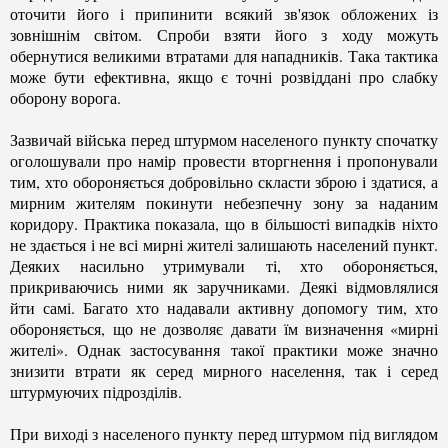
оточити його і припинити всякий зв'язок обложених із
зовнішнім світом. Спроби взяти його з ходу можуть
обернутися великими втратами для нападників. Така тактика
може бути ефективна, якщо є точні розвіддані про слабку
оборону ворога.
Зазвичай війська перед штурмом населеного пункту спочатку
оголошували про намір провести вторгнення і пропонували
тим, хто обороняється добровільно скласти зброю і здатися, а
мирним жителям покинути небезпечну зону за наданим
коридору. Практика показала, що в більшості випадків ніхто
не здається і не всі мирні жителі залишають населений пункт.
Деяких насильно утримували
ті, хто обороняється
,
прикриваючись ними як заручниками. Деякі відмовлялися
йти самі. Багато хто надавали активну допомогу
тим, хто
обороняється,
що не дозволяє давати їм визначення «мирні
жителі». Однак застосування такої практики може значно
знизити втрати як серед мирного населення, так і серед
штурмуючих підрозділів.
При виході з населеного пункту перед штурмом під виглядом