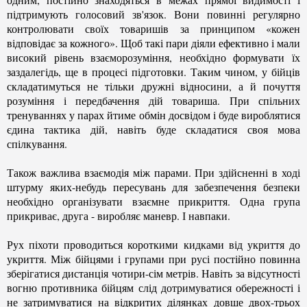
підтримують голосовий зв'язок. Вони повинні регулярно
контролювати своїх товаришів за принципом «кожен
відповідає за кожного». Щоб такі пари діяли ефективно і мали
високий рівень взаєморозуміння, необхідно формувати їх
заздалегідь, ще в процесі підготовки. Таким чином, у бійців
складатимуться не тільки дружні відносини, а й почуття
розуміння і передбачення дій товариша. При спільних
тренуваннях у парах йтиме обмін досвідом і буде вироблятися
єдина тактика дій, навіть буде складатися своя мова
спілкування.
Також важлива взаємодія між парами. При здійсненні в ході
штурму яких-небудь пересувань для забезпечення безпеки
необхідно організувати взаємне прикриття. Одна група
прикриває, друга - виробляє маневр. І навпаки.
Рух піхоти проводиться короткими кидками від укриття до
укриття. Між бійцями і групами при русі постійно повинна
зберігатися дистанція чотири-сім метрів. Навіть за відсутності
вогню противника бійцям слід дотримуватися обережності і
не затримуватися на відкритих ділянках довше двох-трьох